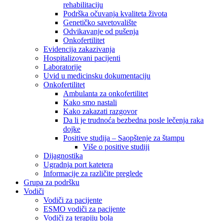
rehabilitaciju
Podrška očuvanja kvaliteta života
Genetičko savetovalište
Odvikavanje od pušenja
Onkofertilitet
Evidencija zakazivanja
Hospitalizovani pacijenti
Laboratorije
Uvid u medicinsku dokumentaciju
Onkofertilitet
Ambulanta za onkofertilitet
Kako smo nastali
Kako zakazati razgovor
Da li je trudnoća bezbedna posle lečenja raka
dojke
Positive studija – Saopštenje za štampu
Više o positive studiji
Dijagnostika
Ugradnja port katetera
Informacije za različite preglede
Grupa za podršku
Vodiči
Vodiči za pacijente
ESMO vodiči za pacijente
Vodiči za terapiju bola