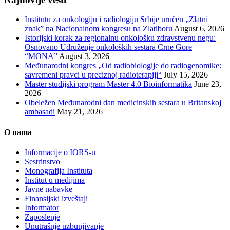
Institutu za onkologiju i radiologiju Srbije uručen „Zlatni
znak” na Nacionalnom kongresu na Zlatiboru
August 6, 2026
Istorijski korak za regionalnu onkološku zdravstvenu negu:
Osnovano Udruženje onkoloških sestara Crne Gore
“MONA”
August 3, 2026
Međunarodni kongres „Od radiobiologije do radiogenomike:
savremeni pravci u preciznoj radioterapiji“
July 15, 2026
Master studijski program Master 4.0 Bioinformatika
June 23,
2026
Obeležen Međunarodni dan medicinskih sestara u Britanskoj
ambasadi
May 21, 2026
O nama
Informacije o IORS-u
Sestrinstvo
Monografija Instituta
Institut u medijima
Javne nabavke
Finansijski izveštaji
Informator
Zaposlenje
Unutrašnje uzbunjivanje