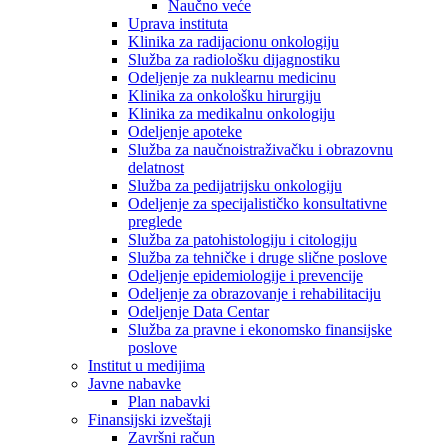
Naučno veće
Uprava instituta
Klinika za radijacionu onkologiju
Služba za radiološku dijagnostiku
Odeljenje za nuklearnu medicinu
Klinika za onkološku hirurgiju
Klinika za medikalnu onkologiju
Odeljenje apoteke
Služba za naučnoistraživačku i obrazovnu
delatnost
Služba za pedijatrijsku onkologiju
Odeljenje za specijalističko konsultativne
preglede
Služba za patohistologiju i citologiju
Služba za tehničke i druge slične poslove
Odeljenje epidemiologije i prevencije
Odeljenje za obrazovanje i rehabilitaciju
Odeljenje Data Centar
Služba za pravne i ekonomsko finansijske
poslove
Institut u medijima
Javne nabavke
Plan nabavki
Finansijski izveštaji
Završni račun