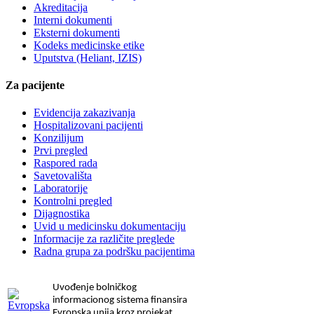
Akreditacija
Interni dokumenti
Eksterni dokumenti
Kodeks medicinske etike
Uputstva (Heliant, IZIS)
Za pacijente
Evidencija zakazivanja
Hospitalizovani pacijenti
Konzilijum
Prvi pregled
Raspored rada
Savetovališta
Laboratorije
Kontrolni pregled
Dijagnostika
Uvid u medicinsku dokumentaciju
Informacije za različite preglede
Radna grupa za podršku pacijentima
Uvođenje bolničkog
informacionog sistema finansira
Evropska unija kroz projekat