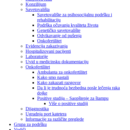
Konzilijum
Savetovališta
Savetovalište za psihosocijalnu podršku i
rehabilitaciju
Podrška očuvanja kvaliteta života
Genetičko savetovalište
Odvikavanje od pušenja
Onkofertilitet
Evidencija zakazivanja
Hospitalizovani pacijenti
Laboratorije
Uvid u medicinsku dokumentaciju
Onkofertilitet
Ambulanta za onkofertilitet
Kako smo nastali
Kako zakazati razgovor
Da li je trudnoća bezbedna posle lečenja raka
dojke
Positive studija – Saopštenje za štampu
Više o positive studiji
Dijagnostika
Ugradnja port katetera
Informacije za različite preglede
Grupa za podršku
Vodiči