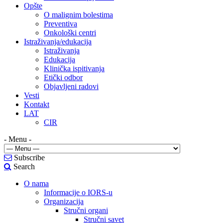
Opšte
O malignim bolestima
Preventiva
Onkološki centri
Istraživanja/edukacija
Istraživanja
Edukacija
Klinička ispitivanja
Etički odbor
Objavljeni radovi
Vesti
Kontakt
LAT
CIR
- Menu -
Subscribe
Search
O nama
Informacije o IORS-u
Organizacija
Stručni organi
Stručni savet