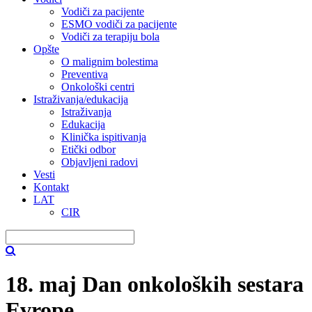
Vodiči za pacijente
ESMO vodiči za pacijente
Vodiči za terapiju bola
Opšte
O malignim bolestima
Preventiva
Onkološki centri
Istraživanja/edukacija
Istraživanja
Edukacija
Klinička ispitivanja
Etički odbor
Objavljeni radovi
Vesti
Kontakt
LAT
CIR
18. maj Dan onkoloških sestara
Evrope