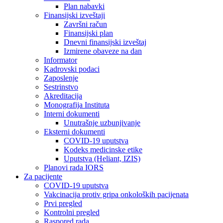
Plan nabavki
Finansijski izveštaji
Završni račun
Finansijski plan
Dnevni finansijski izveštaj
Izmirene obaveze na dan
Informator
Kadrovski podaci
Zaposlenje
Sestrinstvo
Akreditacija
Monografija Instituta
Interni dokumenti
Unutrašnje uzbunjivanje
Eksterni dokumenti
COVID-19 uputstva
Kodeks medicinske etike
Uputstva (Heliant, IZIS)
Planovi rada IORS
Za pacijente
COVID-19 uputstva
Vakcinacija protiv gripa onkoloških pacijenata
Prvi pregled
Kontrolni pregled
Raspored rada