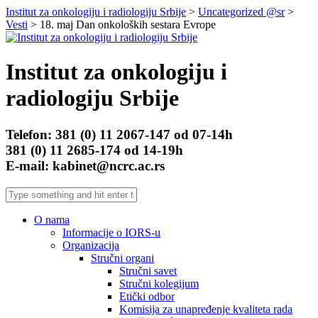
Institut za onkologiju i radiologiju Srbije
>
Uncategorized @sr
>
Vesti
> 18. maj Dan onkoloških sestara Evrope
Institut za onkologiju i
radiologiju Srbije
Telefon: 381 (0) 11 2067-147 od 07-14h
381 (0) 11 2685-174 od 14-19h
E-mail: kabinet@ncrc.ac.rs
O nama
Informacije o IORS-u
Organizacija
Stručni organi
Stručni savet
Stručni kolegijum
Etički odbor
Komisija za unapređenje kvaliteta rada