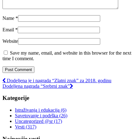
Name
*
Email
*
Website
Save my name, email, and website in this browser for the next
time I comment.
Dodeljena je i nagrada “Zlatni znak” za 2018. godinu
Dodeljena nagrada “Srebrni znak”
Kategorije
Istraživanja i edukacija
(6)
Savetovanje i podrška
(26)
Uncategorized @sr
(17)
Vesti
(317)
Najnovije vesti