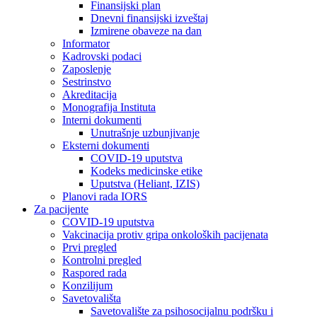
Finansijski plan
Dnevni finansijski izveštaj
Izmirene obaveze na dan
Informator
Kadrovski podaci
Zaposlenje
Sestrinstvo
Akreditacija
Monografija Instituta
Interni dokumenti
Unutrašnje uzbunjivanje
Eksterni dokumenti
COVID-19 uputstva
Kodeks medicinske etike
Uputstva (Heliant, IZIS)
Planovi rada IORS
Za pacijente
COVID-19 uputstva
Vakcinacija protiv gripa onkoloških pacijenata
Prvi pregled
Kontrolni pregled
Raspored rada
Konzilijum
Savetovališta
Savetovalište za psihosocijalnu podršku i