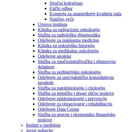
Stručni kolegijum
Etički odbor
Komisija za unapređenje kvaliteta rada
Naučno veće
Uprava instituta
Klinika za radijacionu onkologiju
Služba za radiološku dijagnostiku
Odeljenje za nuklearnu medicinu
Klinika za onkološku hirurgiju
Klinika za medikalnu onkologiju
Odeljenje apoteke
Služba za naučnoistraživačku i obrazovnu
delatnost
Služba za pedijatrijsku onkologiju
Odeljenje za specijalističko konsultativne
preglede
Služba za patohistologiju i citologiju
Služba za tehničke i druge slične poslove
Odeljenje epidemiologije i prevencije
Odeljenje za obrazovanje i rehabilitaciju
Odeljenje Data Centar
Služba za pravne i ekonomsko finansijske
poslove
Institut u medijima
Javne nabavke