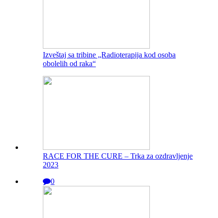
Izveštaj sa tribine „Radioterapija kod osoba
obolelih od raka“
RACE FOR THE CURE – Trka za ozdravljenje
2023
0