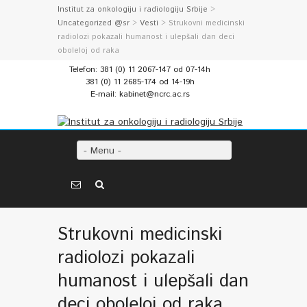
Institut za onkologiju i radiologiju Srbije
>
Uncategorized @sr
>
Vesti
> Strukovni medicinski
radiolozi pokazali humanost i ulepšali dan deci
oboleloj od raka
Telefon: 381 (0) 11 2067-147 od 07-14h
381 (0) 11 2685-174 od 14-19h
E-mail: kabinet@ncrc.ac.rs
- Menu -
Strukovni medicinski
radiolozi pokazali
humanost i ulepšali dan
deci oboleloj od raka