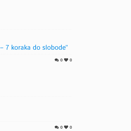
 – 7 koraka do slobode”
0
0
0
0