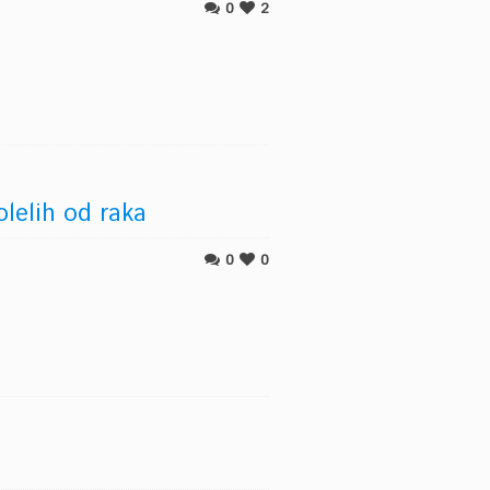
0
2
lelih od raka
0
0