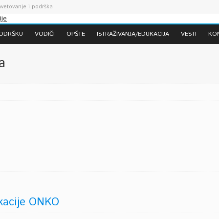
vetovanje i podrška
PODRŠKU
VODIČI
OPŠTE
ISTRAŽIVANJA/EDUKACIJA
VESTI
KO
a
ikacije ONKO