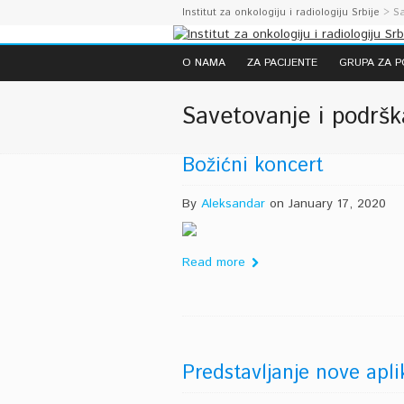
Institut za onkologiju i radiologiju Srbije
>
Sa
O NAMA
ZA PACIJENTE
GRUPA ZA 
Savetovanje i podršk
Božićni koncert
By
Aleksandar
on January 17, 2020
Read more
Predstavljanje nove apl