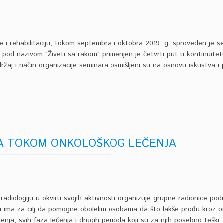
e i rehabilitaciju, tokom septembra i oktobra 2019. g. sproveden je se
pod nazivom “Živeti sa rakom“ primenjen je četvrti put u kontinuitetu
ržaj i način organizacije seminara osmišljeni su na osnovu iskustva i
A TOKOM ONKOLOŠKOG LEČENJA
 radiologiju u okviru svojih aktivnosti organizuje grupne radionice pod
iji ima za cilj da pomogne obolelim osobama da što lakše prođu kroz o
nja, svih faza lečenja i drugih perioda koji su za njih posebno teški