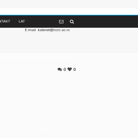
Telefon: 381 (0) 11 2067-147 od 07-14h
NTAKT
LAT
381 (0) 11 2685-174 od 14-19h
E-mail: kabinet@ncrc.ac.rs
0
0