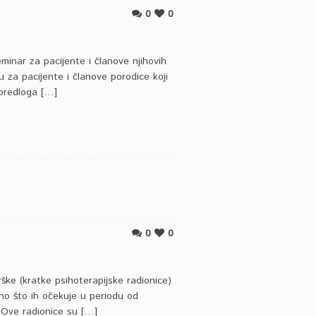
0
0
minar za pacijente i članove njihovih
 za pacijente i članove porodice koji
 predloga […]
0
0
rške (kratke psihoterapijske radionice)
no što ih očekuje u periodu od
. Ove radionice su […]