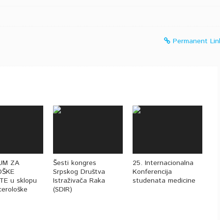
Permanent Lin
RUM ZA
Šesti kongres
25. Internacionalna
OŠKE
Srpskog Društva
Konferencija
TE u sklopu
Istraživača Raka
studenata medicine
cerološke
(SDIR)