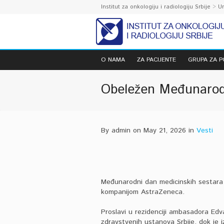
Institut za onkologiju i radiologiju Srbije
>
U
O NAMA
ZA PACIJENTE
GRUPA ZA 
Obeležen Međunarodn
By admin on May 21, 2026 in
Vesti
Međunarodni dan medicinskih sestara 
kompanijom AstraZeneca.
Proslavi u rezidenciji ambasadora Edva
zdravstvenih ustanova Srbije, dok je iz