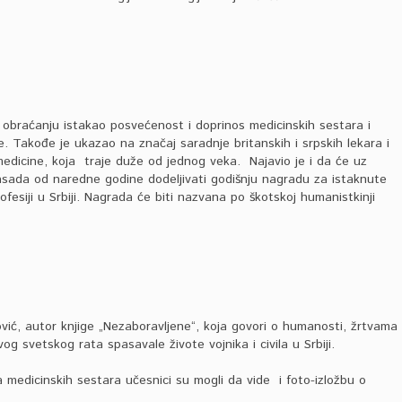
obraćanju istakao posvećenost i doprinos medicinskih sestara i
. Takođe je ukazao na značaj saradnje britanskih i srpskih lekara i
 medicine, koja traje duže od jednog veka. Najavio je i da će uz
sada od naredne godine dodeljivati godišnju nagradu za istaknute
ofesiji u Srbiji. Nagrada će biti nazvana po škotskoj humanistkinji
ović, autor knjige „Nezaboravljene“, koja govori o humanosti, žrtvama 
og svetskog rata spasavale živote vojnika i civila u Srbiji.
medicinskih sestara učesnici su mogli da vide i foto-izložbu o