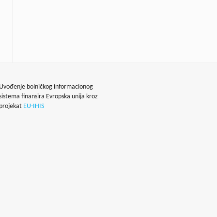
Uvođenje bolničkog informacionog
sistema finansira Evropska unija kroz
projekat
EU-IHIS