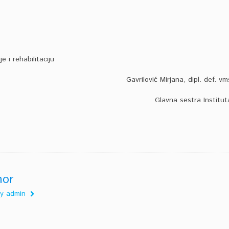
 i rehabilitaciju
Gavrilović Mirjana, dipl. def. vm
Glavna sestra Institut
hor
 by admin