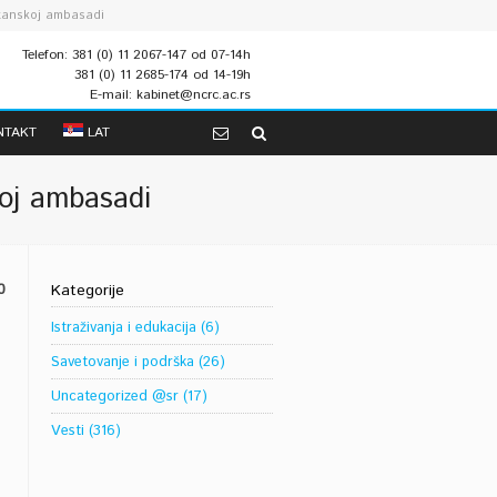
tanskoj ambasadi
Telefon: 381 (0) 11 2067-147 od 07-14h
381 (0) 11 2685-174 od 14-19h
E-mail: kabinet@ncrc.ac.rs
NTAKT
LAT
oj ambasadi
0
Kategorije
Istraživanja i edukacija
(6)
Savetovanje i podrška
(26)
Uncategorized @sr
(17)
Vesti
(316)