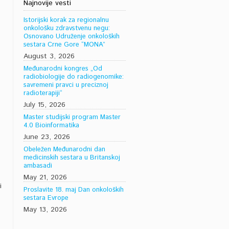
Najnovije vesti
Istorijski korak za regionalnu
onkološku zdravstvenu negu:
Osnovano Udruženje onkoloških
sestara Crne Gore “MONA”
August 3, 2026
Međunarodni kongres „Od
radiobiologije do radiogenomike:
savremeni pravci u preciznoj
radioterapiji“
July 15, 2026
Master studijski program Master
4.0 Bioinformatika
June 23, 2026
Obeležen Međunarodni dan
medicinskih sestara u Britanskoj
ambasadi
May 21, 2026
i
Proslavite 18. maj Dan onkoloških
sestara Evrope
May 13, 2026