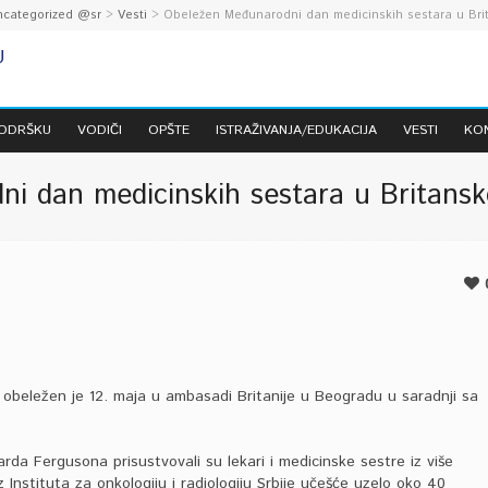
ncategorized @sr
>
Vesti
> Obeležen Međunarodni dan medicinskih sestara u Bri
PODRŠKU
VODIČI
OPŠTE
ISTRAŽIVANJA/EDUKACIJA
VESTI
KO
i dan medicinskih sestara u Britansk
obeležen je 12. maja u ambasadi Britanije u Beogradu u saradnji sa
rda Fergusona prisustvovali su lekari i medicinske sestre iz više
 Instituta za onkologiju i radiologiju Srbije učešće uzelo oko 40