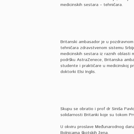
medicinskih sestara – tehničara.
Britanski ambasador je u pozdravnom 
tehničara zdravstvenom sistemu Srbije
medicinskih sestara iz raznih oblasti
podršku AstraZenece, Britanska amba
studente i praktičare u medicinskoj pr
doktorki Elsi Inglis.
Skupu se obratio i prof dr Siniša Pavl
solidarnosti Britanki koje su tokom Prv
U okviru proslave Međunarodnog dana 
Bolnicama škotskih žena.