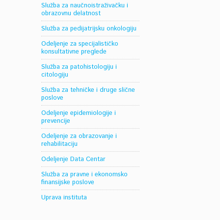
Služba za naučnoistraživačku i
obrazovnu delatnost
Služba za pedijatrijsku onkologiju
Odeljenje za specijalističko
konsultativne preglede
Služba za patohistologiju i
citologiju
Služba za tehničke i druge slične
poslove
Odeljenje epidemiologije i
prevencije
Odeljenje za obrazovanje i
rehabilitaciju
Odeljenje Data Centar
Služba za pravne i ekonomsko
finansijske poslove
Uprava instituta