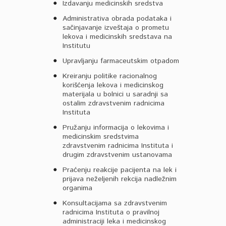
Izdavanju medicinskih sredstva
Administrativa obrada podataka i
sačinjavanje izveštaja o prometu
lekova i medicinskih sredstava na
Institutu
Upravljanju farmaceutskim otpadom
Kreiranju politike racionalnog
korišćenja lekova i medicinskog
materijala u bolnici u saradnji sa
ostalim zdravstvenim radnicima
Instituta
Pružanju informacija o lekovima i
medicinskim sredstvima
zdravstvenim radnicima Instituta i
drugim zdravstvenim ustanovama
Praćenju reakcije pacijenta na lek i
prijava neželjenih rekcija nadležnim
organima
Konsultacijama sa zdravstvenim
radnicima Instituta o pravilnoj
administraciji leka i medicinskog