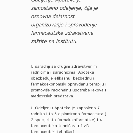
Odeljenje Apoteke je
samostalno odeljenje, čija je
osnovna delatnost
organizovanje i sprovođenje
farmaceutske zdravstvene
zaštite na Institutu.
U saradnji sa drugim zdravstvenim
radnicima i saradnicima, Apoteka
obezbeđuje efikasnu, bezbednu i
farmakoekonomski opravdanu terapiju i
promoviše racionalnu upotrebe lekova i
medicinskih sredstava.
U Odeljenju Apoteke je zaposleno 7
radnika i to 3 diplomirana farmaceuta (
2 specijelista farmakoinformatike) i 4
farmaceutska tehničara ( 1 viši
farmaceutski tehničar).