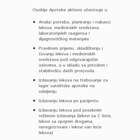
Osoblje Apoteke aktivno učestvuje u:
Analizi potreba, planiranju i nabavci
lekova, medicinskih sredstava,
laboratorijskih reagensa I
dijagnostičkog materijala.
Pravilnom prijemu, skladištenju i
čuvanju lekova i medicinskih
sredstava pod odgovarajućim
uslovima, a u skladu sa prirodom i
stabilnošću datih proizvoda.
Izdavanju lekova na trebovanje za
lager satelitske apoteke na
odeljenju
Izdavanju lekova po pacijentu
Izdavanju lekova pod posebnim
režimom izdavanja (lekovi sa C liste,
lekovi sa opojnim drogama,
neregistrovani i lekovi van liste
lekova)