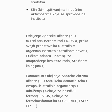
sredstva
Kliničkim ispitivanjima i naučnim
aktivnostima koje se sprovode na
Institutu
Odeljenje Apoteke učestvuje u
multidisciplinarnom radu IORS-a, preko
svojih predstavnika u stručnim
organima Instituta : Stručnom savetu,
Etičkom odboru , Komisiji za
unapređenje kvaliteta rada, Stručnom
kolegijumu, …
Farmaceuti Odeljenja Apoteke aktivno
učestvuju u radu kako domaćih tako i
evropskih stručnih organizacija i
udruženja ( Sekcija za bolničku
farmaciju SFUS, Sekcija za
farmakoinformatiku SFUS, EAHP, ESOP,
FIP …)