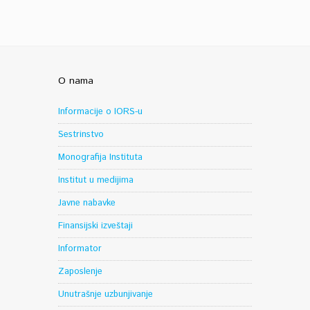
O nama
Informacije o IORS-u
Sestrinstvo
Monografija Instituta
Institut u medijima
Javne nabavke
Finansijski izveštaji
Informator
Zaposlenje
Unutrašnje uzbunjivanje