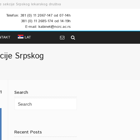
ke sekcije Srpskog lekarskog društva
Telefon: 381 (0) 11 2067-147 od 07-14h
381 (0) 11 2685-174 od 14-19h
E-mail: kabinet@ncrc.ac.rs
NTAKT
LAT
kcije Srpskog
1
Search
Recent Posts