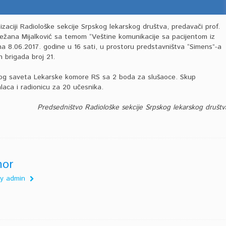
izaciji Radiološke sekcije Srpskog lekarskog društva, predavači prof.
Snežana Mijalković sa temom “Veštine komunikacije sa pacijentom iz
a 8.06.2017. godine u 16 sati, u prostoru predstavništva “Simens”-a
 brigada broj 21.
nog saveta Lekarske komore RS sa 2 boda za slušaoce. Skup
laca i radionicu za 20 učesnika.
Predsedništvo Radiološke sekcije Srpskog lekarskog društv
hor
 by admin