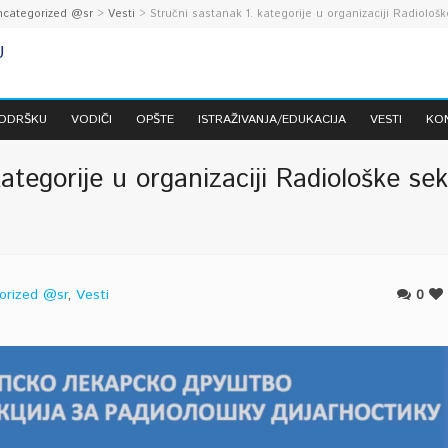
ncategorized @sr
>
Vesti
> Stručni sastanak 1. kategorije u organizaciji Radiološ
PODRŠKU
VODIČI
OPŠTE
ISTRAŽIVANJA/EDUKACIJA
VESTI
KO
ategorije u organizaciji Radiološke se
orized @sr
,
Vesti
0