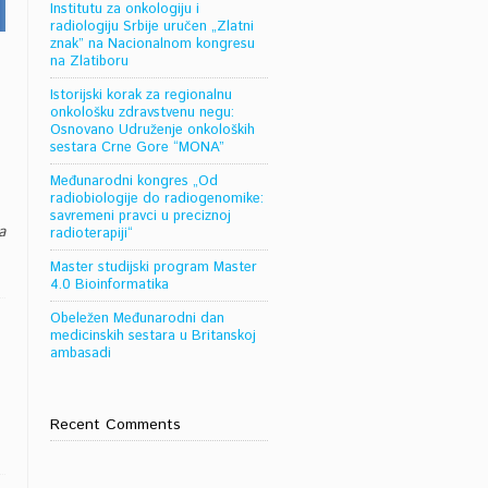
Institutu za onkologiju i
radiologiju Srbije uručen „Zlatni
znak” na Nacionalnom kongresu
na Zlatiboru
Istorijski korak za regionalnu
onkološku zdravstvenu negu:
Osnovano Udruženje onkoloških
sestara Crne Gore “MONA”
Međunarodni kongres „Od
radiobiologije do radiogenomike:
savremeni pravci u preciznoj
a
radioterapiji“
Master studijski program Master
4.0 Bioinformatika
Obeležen Međunarodni dan
medicinskih sestara u Britanskoj
ambasadi
Recent Comments