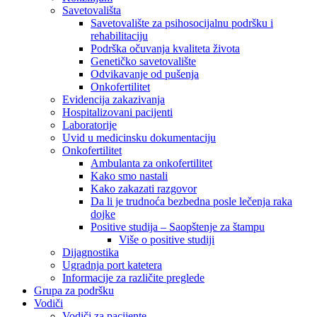
Savetovališta
Savetovalište za psihosocijalnu podršku i
rehabilitaciju
Podrška očuvanja kvaliteta života
Genetičko savetovalište
Odvikavanje od pušenja
Onkofertilitet
Evidencija zakazivanja
Hospitalizovani pacijenti
Laboratorije
Uvid u medicinsku dokumentaciju
Onkofertilitet
Ambulanta za onkofertilitet
Kako smo nastali
Kako zakazati razgovor
Da li je trudnoća bezbedna posle lečenja raka
dojke
Positive studija – Saopštenje za štampu
Više o positive studiji
Dijagnostika
Ugradnja port katetera
Informacije za različite preglede
Grupa za podršku
Vodiči
Vodiči za pacijente