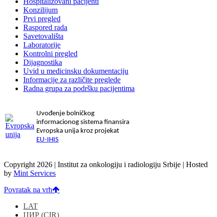
Hospitalizovani pacijenti
Konzilijum
Prvi pregled
Raspored rada
Savetovališta
Laboratorije
Kontrolni pregled
Dijagnostika
Uvid u medicinsku dokumentaciju
Informacije za različite preglede
Radna grupa za podršku pacijentima
Uvođenje bolničkog
informacionog sistema finansira
Evropska unija kroz projekat
EU-IHIS
Copyright 2026 | Institut za onkologiju i radiologiju Srbije | Hosted
by
Mint Services
Povratak na vrh
LAT
ЦИР
(
CIR
)