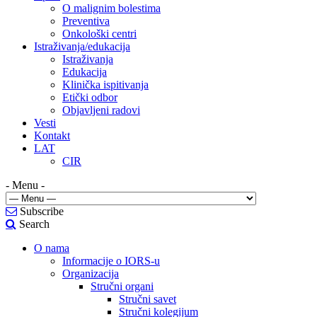
O malignim bolestima
Preventiva
Onkološki centri
Istraživanja/edukacija
Istraživanja
Edukacija
Klinička ispitivanja
Etički odbor
Objavljeni radovi
Vesti
Kontakt
LAT
CIR
- Menu -
Subscribe
Search
O nama
Informacije o IORS-u
Organizacija
Stručni organi
Stručni savet
Stručni kolegijum