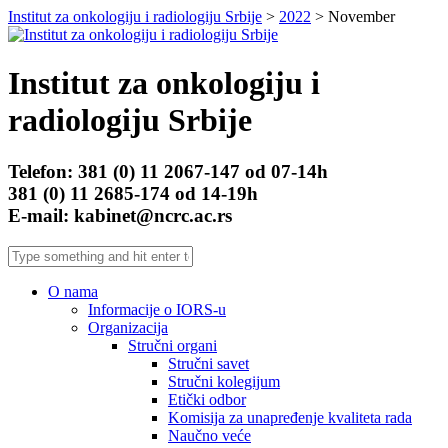
Institut za onkologiju i radiologiju Srbije
>
2022
> November
Institut za onkologiju i
radiologiju Srbije
Telefon: 381 (0) 11 2067-147 od 07-14h
381 (0) 11 2685-174 od 14-19h
E-mail: kabinet@ncrc.ac.rs
O nama
Informacije o IORS-u
Organizacija
Stručni organi
Stručni savet
Stručni kolegijum
Etički odbor
Komisija za unapređenje kvaliteta rada
Naučno veće