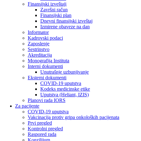
Finansijski izveštaji
Završni račun
Finansijski plan
Dnevni finansijski izveštaj
Izmirene obaveze na dan
Informator
Kadrovski podaci
Zaposlenje
Sestrinstvo
Akreditacija
Monografija Instituta
Interni dokumenti
Unutrašnje uzbunjivanje
Eksterni dokumenti
COVID-19 uputstva
Kodeks medicinske etike
Uputstva (Heliant, IZIS)
Planovi rada IORS
Za pacijente
COVID-19 uputstva
Vakcinacija protiv gripa onkoloških pacijenata
Prvi pregled
Kontrolni pregled
Raspored rada
Konzilijum