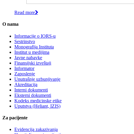
Read more
O nama
Informacije o IORS-u
Sestrinstvo
Monografija Instituta
Institut u medijima
Javne nabavke
Finansijski izveštaji
Informator
Zaposlenje
Unutrašnje uzbunjivanje
Akreditacija
Interni dokumenti
Eksterni dokumenti
Kodeks medicinske etike
Uputstva (Heliant, IZIS)
Za pacijente
Evidencija zakazivanja