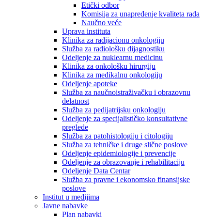
Etički odbor
Komisija za unapređenje kvaliteta rada
Naučno veće
Uprava instituta
Klinika za radijacionu onkologiju
Služba za radiološku dijagnostiku
Odeljenje za nuklearnu medicinu
Klinika za onkološku hirurgiju
Klinika za medikalnu onkologiju
Odeljenje apoteke
Služba za naučnoistraživačku i obrazovnu
delatnost
Služba za pedijatrijsku onkologiju
Odeljenje za specijalističko konsultativne
preglede
Služba za patohistologiju i citologiju
Služba za tehničke i druge slične poslove
Odeljenje epidemiologije i prevencije
Odeljenje za obrazovanje i rehabilitaciju
Odeljenje Data Centar
Služba za pravne i ekonomsko finansijske
poslove
Institut u medijima
Javne nabavke
Plan nabavki