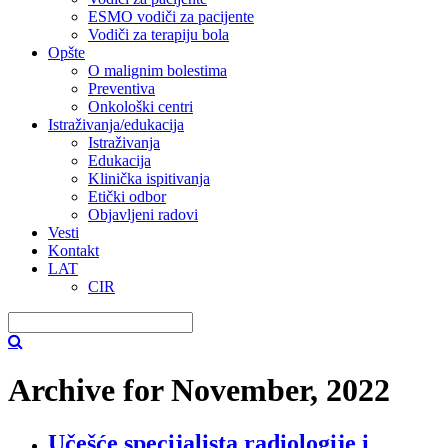
ESMO vodiči za pacijente
Vodiči za terapiju bola
Opšte
O malignim bolestima
Preventiva
Onkološki centri
Istraživanja/edukacija
Istraživanja
Edukacija
Klinička ispitivanja
Etički odbor
Objavljeni radovi
Vesti
Kontakt
LAT
CIR
Archive for November, 2022
Učešće specijalista radiologije i