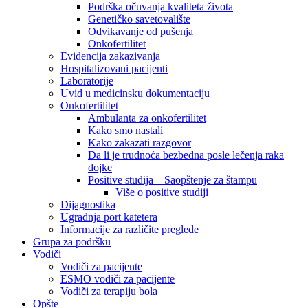
Podrška očuvanja kvaliteta života
Genetičko savetovalište
Odvikavanje od pušenja
Onkofertilitet
Evidencija zakazivanja
Hospitalizovani pacijenti
Laboratorije
Uvid u medicinsku dokumentaciju
Onkofertilitet
Ambulanta za onkofertilitet
Kako smo nastali
Kako zakazati razgovor
Da li je trudnoća bezbedna posle lečenja raka
dojke
Positive studija – Saopštenje za štampu
Više o positive studiji
Dijagnostika
Ugradnja port katetera
Informacije za različite preglede
Grupa za podršku
Vodiči
Vodiči za pacijente
ESMO vodiči za pacijente
Vodiči za terapiju bola
Opšte