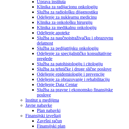
Uprava instituta
Klinika za radijacionu onkologiju
Služba za radiološku dijagnostiku
Odeljenje za nuklearnu medicinu
Klinika za onkološku hirurgiju
Klinika za medikalnu onkologiju
Odeljenje apoteke
Služba za naučnoistraživačku i obrazovnu
delatnost
Služba za pedijatrijsku onkologiju
Odeljenje za specijalističko konsultativne
preglede
Služba za patohistologiju i citologiju
Služba za tehničke i druge slične poslove
Odeljenje epidemiologije i prevencije
Odeljenje za obrazovanje i rehabilitaciju
Odeljenje Data Centar
Služba za pravne i ekonomsko finansijske
poslove
Institut u medijima
Javne nabavke
Plan nabavki
Finansijski izveštaji
Završni račun
Finansijski plan