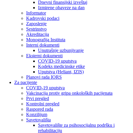
Dnevni finansijski izveštaj
Izmirene obaveze na dan
Informator
Kadrovski podaci
Zaposlenje
Sestrinstvo
Akreditacija
Monografija Instituta
Interni dokumenti
Unutrašnje uzbunjivanje
Eksterni dokumenti
COVID-19 uputstva
Kodeks medicinske etike
Uputstva (Heliant, IZIS)
Planovi rada IORS
Za pacijente
COVID-19 uputstva
Vakcinacija protiv gripa onkoloških pacijenata
Prvi pregled
Kontrolni pregled
Raspored rada
Konzilijum
Savetovališta
Savetovalište za psihosocijalnu podršku i
rehabilitaciju