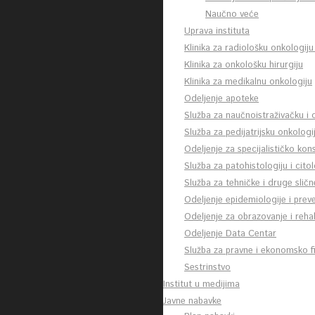
Naučno veće
Uprava instituta
Klinika za radiološku onkologiju
Klinika za onkološku hirurgiju
Klinika za medikalnu onkologiju
Odeljenje apoteke
Služba za naučnoistraživačku i
Služba za pedijatrijsku onkologi
Odeljenje za specijalističko kon
Služba za patohistologiju i citol
Služba za tehničke i druge slič
Odeljenje epidemiologije i preve
Odeljenje za obrazovanje i rehab
Odeljenje Data Centar
Služba za pravne i ekonomsko fi
Sestrinstvo
Institut u medijima
Javne nabavke