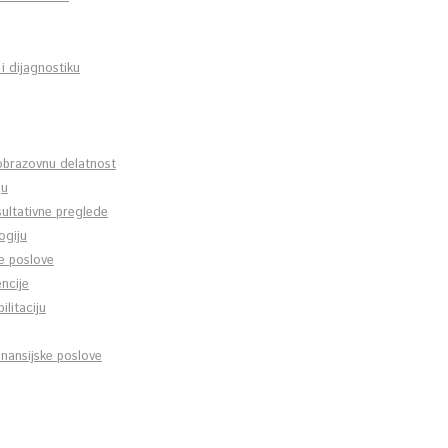
 i dijagnostiku
 obrazovnu delatnost
ju
sultativne preglede
ogiju
ne poslove
ncije
ilitaciju
nansijske poslove