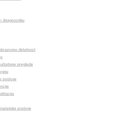
 i dijagnostiku
 obrazovnu delatnost
ju
sultativne preglede
ogiju
ne poslove
ncije
ilitaciju
nansijske poslove