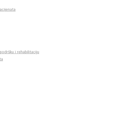
acijenata
podršku i rehabilitaciju
ta