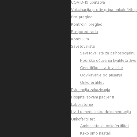
COVID-19 uputstva
Vakcinacija protiv gripa onkoloških p
Prvi pregled
Kontrolni pregled
Raspored rada
Konzilijum
Savetovališta
Savetovalište za psihosocijalnu 
Podrška očuvanja kvaliteta živo
Genetičko savetovalište
Odvikavanje od pušenja
Onkofertilitet
Evidencija zakazivanja
Hospitalizovani pacijenti
Laboratorije
Uvid u medicinsku dokumentaciju
Onkofertilitet
Ambulanta za onkofertilitet
Kako smo nastali