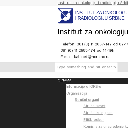
Institut za onkologiju i radiologiju Srbi
Institut za onkologiju
Telefon: 381 (0) 11 2067-147 od 07-1
381 (0) 11 2685-174 od 14-19h
E-mail: kabinet@ncrc.ac.rs
O NAMA
Informacije o IORS-u
Organizacija
Stručni organi
Stručni savet
Stručni kolegijum
Etički odbor
Komisija za unapređenje kv