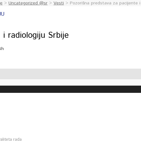
je
>
Uncategorized @sr
>
Vesti
> Pozorišna predstava za pacijente 
 i radiologiju Srbije
4h
aliteta rada