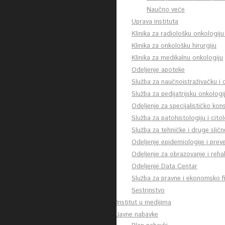
Naučno veće
Uprava instituta
Klinika za radiološku onkologiju
Klinika za onkološku hirurgiju
Klinika za medikalnu onkologiju
Odeljenje apoteke
Služba za naučnoistraživačku i
Služba za pedijatrijsku onkologi
Odeljenje za specijalističko kon
Služba za patohistologiju i citol
Služba za tehničke i druge slič
Odeljenje epidemiologije i preve
Odeljenje za obrazovanje i rehab
Odeljenje Data Centar
Služba za pravne i ekonomsko fi
Sestrinstvo
Institut u medijima
Javne nabavke