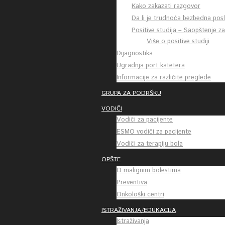
Kako zakazati razgovor
Da li je trudnoća bezbedna posl
Positive studija – Saopštenje z
Više o positive studiji
Dijagnostika
Ugradnja port katetera
Informacije za različite preglede
GRUPA ZA PODRŠKU
VODIČI
Vodiči za pacijente
ESMO vodiči za pacijente
Vodiči za terapiju bola
OPŠTE
O malignim bolestima
Preventiva
Onkološki centri
ISTRAŽIVANJA/EDUKACIJA
Istraživanja