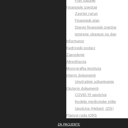
Plan nabavki
Finansijski izveštaji
Završni račun
Finansijski plan
Dnevni finansijski izveštaj
Izmirene obaveze na dan
Informator
Kadrovski podaci
Zaposlenje
Akreditacija
Monografija Instituta
Interni dokumenti
Unutrašnje uzbunjivanje
Eksterni dokumenti
COVID-19 uputstva
Kodeks medicinske etike
Uputstva (Heliant, IZIS)
Planovi rada IORS
ZA PACIJENTE