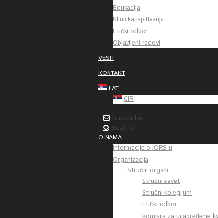
Edukacija
Klinička ispitivanja
Etički odbor
Objavljeni radovi
VESTI
KONTAKT
LAT
CIR
Subscribe
Search
O NAMA
Informacije o IORS-u
Organizacija
Stručni organi
Stručni savet
Stručni kolegijum
Etički odbor
Komisija za unapređenje kv