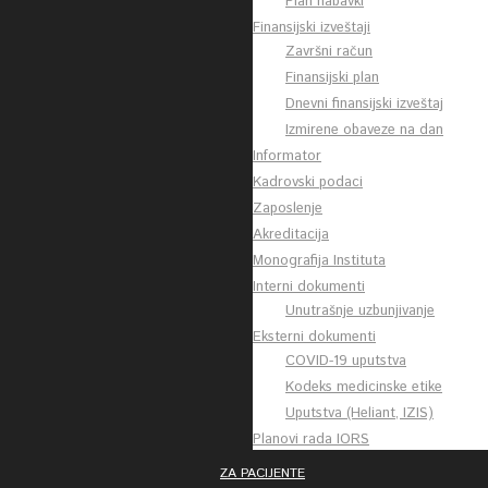
Plan nabavki
Finansijski izveštaji
Završni račun
Finansijski plan
Dnevni finansijski izveštaj
Izmirene obaveze na dan
Informator
Kadrovski podaci
Zaposlenje
Akreditacija
Monografija Instituta
Interni dokumenti
Unutrašnje uzbunjivanje
Eksterni dokumenti
COVID-19 uputstva
Kodeks medicinske etike
Uputstva (Heliant, IZIS)
Planovi rada IORS
ZA PACIJENTE