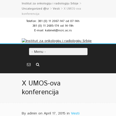
Institut za onkologiju i radiologiju Srbije
>
Uncategorized @sr
>
Vesti
> X UMOS-ova
konferencija
Telefon: 381 (0) 11 2067-147 od 07-14h
381 (0) 11 2685-174 od 14-19h
E-mail: kabinet@ncrc.ac.rs
- Menu -
X UMOS-ova
konferencija
By admin on April 17, 2015 in
Vesti