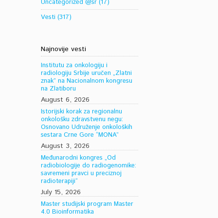
Uncategorized @sr
(17)
Vesti
(317)
Najnovije vesti
Institutu za onkologiju i
radiologiju Srbije uručen „Zlatni
znak” na Nacionalnom kongresu
na Zlatiboru
August 6, 2026
Istorijski korak za regionalnu
onkološku zdravstvenu negu:
Osnovano Udruženje onkoloških
sestara Crne Gore “MONA”
August 3, 2026
Međunarodni kongres „Od
radiobiologije do radiogenomike:
savremeni pravci u preciznoj
radioterapiji“
July 15, 2026
Master studijski program Master
4.0 Bioinformatika