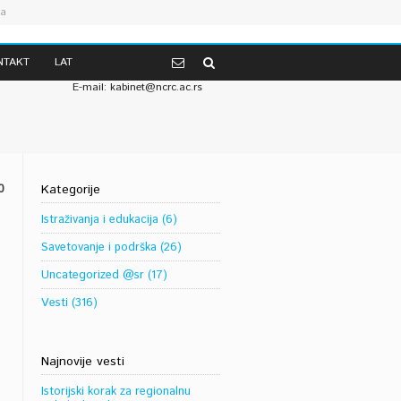
va
Telefon: 381 (0) 11 2067-147 od 07-14h
NTAKT
LAT
381 (0) 11 2685-174 od 14-19h
E-mail: kabinet@ncrc.ac.rs
0
Kategorije
Istraživanja i edukacija
(6)
Savetovanje i podrška
(26)
Uncategorized @sr
(17)
Vesti
(316)
Najnovije vesti
Istorijski korak za regionalnu