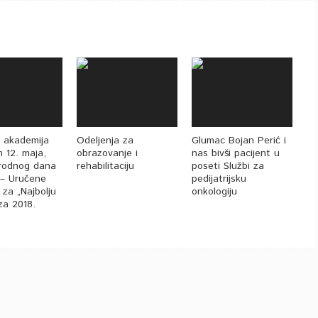
 akademija
Odeljenja za
Glumac Bojan Perić i
 12. maja,
obrazovanje i
nas bivši pacijent u
rodnog dana
rehabilitaciju
poseti Službi za
 – Uručene
pedijatrijsku
za „Najbolju
onkologiju
za 2018.