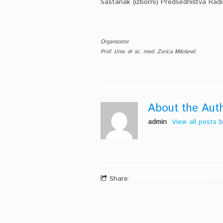
Sastanak (izborni) Predsedništva Radio
Organizator
Prof. Univ. dr sc. med. Zorica Milošević
About the Aut
admin
View all posts
Share: