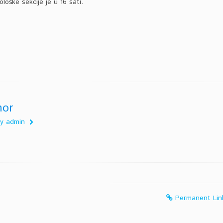
loške sekcije je u 16 sati.
hor
 by admin
Permanent Lin