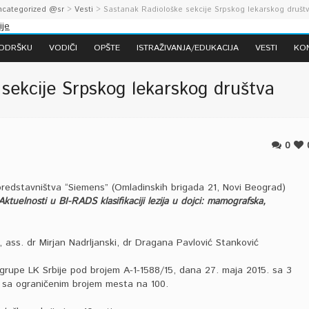
ncategorized @sr
>
Vesti
> Sastanak Radiološke sekcije Srpskog lekarskog društ
PODRŠKU
VODIČI
OPŠTE
ISTRAŽIVANJA/EDUKACIJA
VESTI
KO
sekcije Srpskog lekarskog društva
0
i predstavništva “Siemens” (Omladinskih brigada 21, Novi Beograd)
Aktuelnosti u BI-RADS klasifikaciji lezija u dojci: mamografska,
ć, ass. dr Mirjan Nadrljanski, dr Dragana Pavlović Stanković
grupe LK Srbije pod brojem А-1-1588/15, dana 27. maja 2015. sa 3
, sa ograničenim brojem mesta na 100.