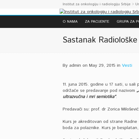
Institut za onkologiju i radiologiju Srbije
>
U
O NAMA
ZA PACIJENTE
GRUPA ZA 
Sastanak Radiološke 
By admin on May 29, 2015 in
Vesti
11. juna 2015. godine u 17 sati, u sal
održaće se predavanje pod nazivom
„
ultrazvučna i mri semiotika“
.
Predavači su: prof. dr Zorica Miloševi
Kurs je akreditovan od strane Radne 
boda za polaznike. Kurs je besplatan