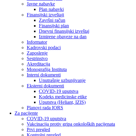
Javne nabavke
Plan nabavki
Finansijski izveštaji
Završni račun
Finansijski plan
Dnevni finansijski izveštaj
Izmirene obaveze na dan
Informator
Kadrovski podaci
Zaposlenje
Sestrinstvo
Akreditacija
Monografija Instituta
Interni dokumenti
Unutrašnje uzbunjivanje
Eksterni dokumenti
COVID-19 uputstva
Kodeks medicinske etike
Uputstva (Heliant, IZIS)
Planovi rada IORS
Za pacijente
COVID-19 uputstva
Vakcinacija protiv gripa onkoloških pacijenata
Prvi pregled
Kontrolni pregled