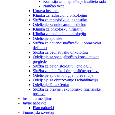
Komisija za unapređenje kvaliteta rada
Naučno veće
Uprava instituta
Klinika za radijacionu onkologiju
Služba za radiološku dijagnostiku
Odeljenje za nuklearnu medicinu
Klinika za onkološku hirurgiju
Klinika za medikalnu onkologiju
Odeljenje apoteke
Služba za naučnoistraživačku i obrazovnu
delatnost
Služba za pedijatrijsku onkologiju
Odeljenje za specijalističko konsultativne
preglede
Služba za patohistologiju i citologiju
Služba za tehničke i druge slične poslove
Odeljenje epidemiologije i prevencije
Odeljenje za obrazovanje i rehabilitaciju
Odeljenje Data Centar
Služba za pravne i ekonomsko finansijske
poslove
Institut u medijima
Javne nabavke
Plan nabavki
Finansijski izveštaji