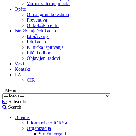
Vodiči za terapiju bola
Opšte
O malignim bolestima
Preventiva
Onkološki centri
Istraživanja/edukacija
Istraživanja
Edukacija
Klinička ispitivanja
Etički odbor
Objavljeni radovi
Vesti
Kontakt
LAT
CIR
- Menu -
Subscribe
Search
O nama
Informacije o IORS-u
Organizacija
Stručni organi