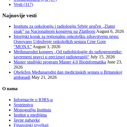
Vesti
(317)
Najnovije vesti
Institutu za onkologiju i radiologiju Srbije uručen „Zlatni
znak” na Nacionalnom kongresu na Zlatiboru
August 6, 2026
Istorijski korak za regionalnu onkološku zdravstvenu negu:
Osnovano Udruženje onkoloških sestara Crne Gore
“MONA”
August 3, 2026
Međunarodni kongres „Od radiobiologije do radiogenomike:
savremeni pravci u preciznoj radioterapiji“
July 15, 2026
Master studijski program Master 4.0 Bioinformatika
June 23,
2026
Obeležen Međunarodni dan medicinskih sestara u Britanskoj
ambasadi
May 21, 2026
O nama
Informacije o IORS-u
Sestrinstvo
Monografija Instituta
Institut u medijima
Javne nabavke
Finansijski izveštaji