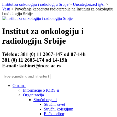
Institut za onkologiju i radiologiju Srbije
>
Uncategorized @sr
>
Vesti
> Povećanje kapaciteta radioterapije na Institutu za onkologiju
i radiologiju Srbije
Institut za onkologiju i
radiologiju Srbije
Telefon: 381 (0) 11 2067-147 od 07-14h
381 (0) 11 2685-174 od 14-19h
E-mail: kabinet@ncrc.ac.rs
O nama
Informacije o IORS-u
Organizacija
Stručni organi
Stručni savet
Stručni kolegijum
Etički odbor