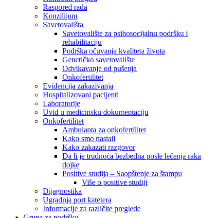
Raspored rada
Konzilijum
Savetovališta
Savetovalište za psihosocijalnu podršku i
rehabilitaciju
Podrška očuvanja kvaliteta života
Genetičko savetovalište
Odvikavanje od pušenja
Onkofertilitet
Evidencija zakazivanja
Hospitalizovani pacijenti
Laboratorije
Uvid u medicinsku dokumentaciju
Onkofertilitet
Ambulanta za onkofertilitet
Kako smo nastali
Kako zakazati razgovor
Da li je trudnoća bezbedna posle lečenja raka
dojke
Positive studija – Saopštenje za štampu
Više o positive studiji
Dijagnostika
Ugradnja port katetera
Informacije za različite preglede
Grupa za podršku