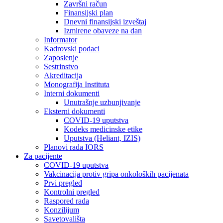
Završni račun
Finansijski plan
Dnevni finansijski izveštaj
Izmirene obaveze na dan
Informator
Kadrovski podaci
Zaposlenje
Sestrinstvo
Akreditacija
Monografija Instituta
Interni dokumenti
Unutrašnje uzbunjivanje
Eksterni dokumenti
COVID-19 uputstva
Kodeks medicinske etike
Uputstva (Heliant, IZIS)
Planovi rada IORS
Za pacijente
COVID-19 uputstva
Vakcinacija protiv gripa onkoloških pacijenata
Prvi pregled
Kontrolni pregled
Raspored rada
Konzilijum
Savetovališta