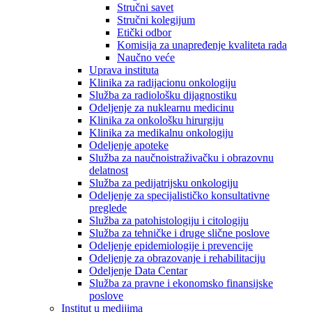
Stručni savet
Stručni kolegijum
Etički odbor
Komisija za unapređenje kvaliteta rada
Naučno veće
Uprava instituta
Klinika za radijacionu onkologiju
Služba za radiološku dijagnostiku
Odeljenje za nuklearnu medicinu
Klinika za onkološku hirurgiju
Klinika za medikalnu onkologiju
Odeljenje apoteke
Služba za naučnoistraživačku i obrazovnu
delatnost
Služba za pedijatrijsku onkologiju
Odeljenje za specijalističko konsultativne
preglede
Služba za patohistologiju i citologiju
Služba za tehničke i druge slične poslove
Odeljenje epidemiologije i prevencije
Odeljenje za obrazovanje i rehabilitaciju
Odeljenje Data Centar
Služba za pravne i ekonomsko finansijske
poslove
Institut u medijima