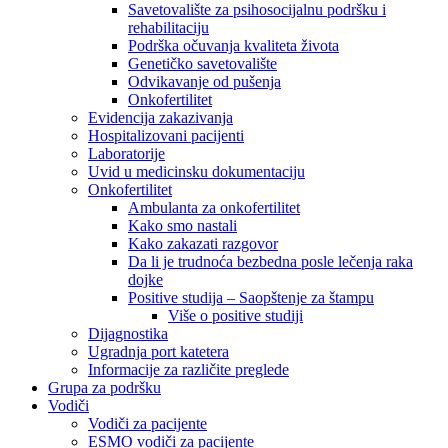
Savetovalište za psihosocijalnu podršku i
rehabilitaciju
Podrška očuvanja kvaliteta života
Genetičko savetovalište
Odvikavanje od pušenja
Onkofertilitet
Evidencija zakazivanja
Hospitalizovani pacijenti
Laboratorije
Uvid u medicinsku dokumentaciju
Onkofertilitet
Ambulanta za onkofertilitet
Kako smo nastali
Kako zakazati razgovor
Da li je trudnoća bezbedna posle lečenja raka
dojke
Positive studija – Saopštenje za štampu
Više o positive studiji
Dijagnostika
Ugradnja port katetera
Informacije za različite preglede
Grupa za podršku
Vodiči
Vodiči za pacijente
ESMO vodiči za pacijente