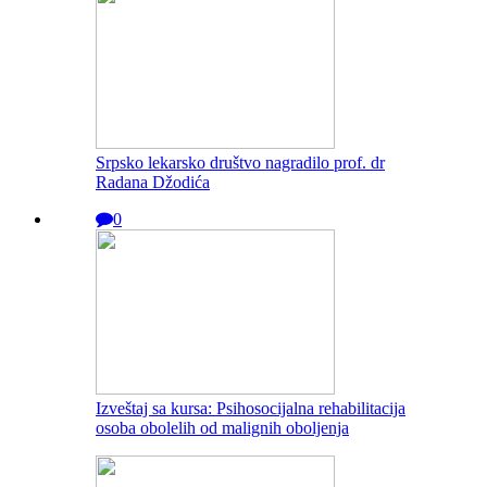
Srpsko lekarsko društvo nagradilo prof. dr
Radana Džodića
0
Izveštaj sa kursa: Psihosocijalna rehabilitacija
osoba obolelih od malignih oboljenja