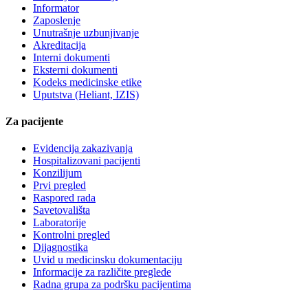
Informator
Zaposlenje
Unutrašnje uzbunjivanje
Akreditacija
Interni dokumenti
Eksterni dokumenti
Kodeks medicinske etike
Uputstva (Heliant, IZIS)
Za pacijente
Evidencija zakazivanja
Hospitalizovani pacijenti
Konzilijum
Prvi pregled
Raspored rada
Savetovališta
Laboratorije
Kontrolni pregled
Dijagnostika
Uvid u medicinsku dokumentaciju
Informacije za različite preglede
Radna grupa za podršku pacijentima