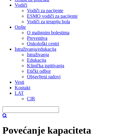
Vodiči
Vodiči za pacijente
ESMO vodiči za pacijente
Vodiči za terapiju bola
Opšte
O malignim bolestima
Preventiva
Onkološki centri
Istraživanja/edukacija
Istraživanja
Edukacija
Klinička ispitivanja
Etički odbor
Objavljeni radovi
Vesti
Kontakt
LAT
CIR
Povećanje kapaciteta