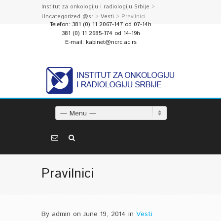
Institut za onkologiju i radiologiju Srbije
>
Uncategorized @sr
>
Vesti
> Pravilnici
Telefon: 381 (0) 11 2067-147 od 07-14h
381 (0) 11 2685-174 od 14-19h
E-mail: kabinet@ncrc.ac.rs
— Menu —
Pravilnici
By admin on June 19, 2014 in
Vesti