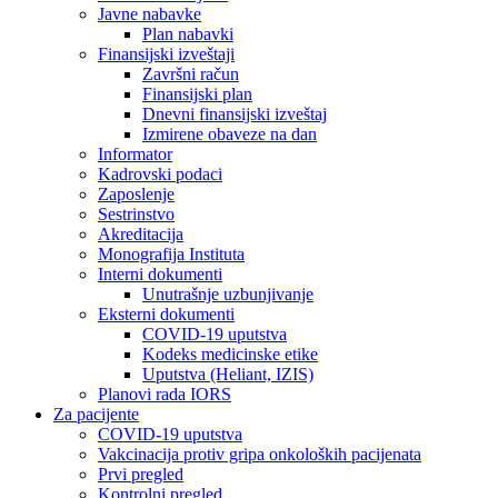
Javne nabavke
Plan nabavki
Finansijski izveštaji
Završni račun
Finansijski plan
Dnevni finansijski izveštaj
Izmirene obaveze na dan
Informator
Kadrovski podaci
Zaposlenje
Sestrinstvo
Akreditacija
Monografija Instituta
Interni dokumenti
Unutrašnje uzbunjivanje
Eksterni dokumenti
COVID-19 uputstva
Kodeks medicinske etike
Uputstva (Heliant, IZIS)
Planovi rada IORS
Za pacijente
COVID-19 uputstva
Vakcinacija protiv gripa onkoloških pacijenata
Prvi pregled
Kontrolni pregled