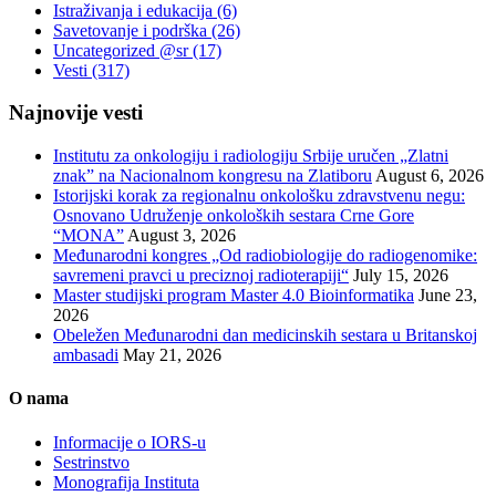
Istraživanja i edukacija
(6)
Savetovanje i podrška
(26)
Uncategorized @sr
(17)
Vesti
(317)
Najnovije vesti
Institutu za onkologiju i radiologiju Srbije uručen „Zlatni
znak” na Nacionalnom kongresu na Zlatiboru
August 6, 2026
Istorijski korak za regionalnu onkološku zdravstvenu negu:
Osnovano Udruženje onkoloških sestara Crne Gore
“MONA”
August 3, 2026
Međunarodni kongres „Od radiobiologije do radiogenomike:
savremeni pravci u preciznoj radioterapiji“
July 15, 2026
Master studijski program Master 4.0 Bioinformatika
June 23,
2026
Obeležen Međunarodni dan medicinskih sestara u Britanskoj
ambasadi
May 21, 2026
O nama
Informacije o IORS-u
Sestrinstvo
Monografija Instituta