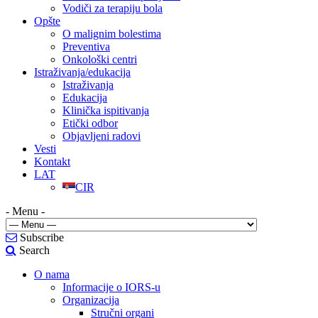
Vodiči za terapiju bola
Opšte
O malignim bolestima
Preventiva
Onkološki centri
Istraživanja/edukacija
Istraživanja
Edukacija
Klinička ispitivanja
Etički odbor
Objavljeni radovi
Vesti
Kontakt
LAT
CIR
- Menu -
Subscribe
Search
O nama
Informacije o IORS-u
Organizacija
Stručni organi