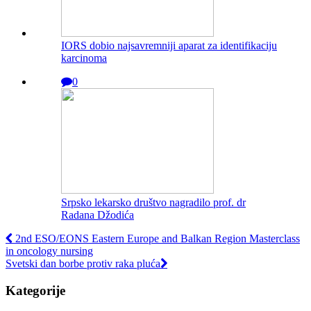
IORS dobio najsavremniji aparat za identifikaciju
karcinoma
0
Srpsko lekarsko društvo nagradilo prof. dr
Radana Džodića
2nd ESO/EONS Eastern Europe and Balkan Region Masterclass
in oncology nursing
Svetski dan borbe protiv raka pluća
Kategorije