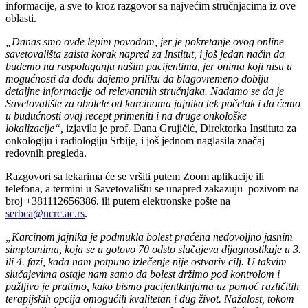
informacije, a sve to kroz razgovor sa najvećim stručnjacima iz ove
oblasti.
„Danas smo ovde lepim povodom, jer je pokretanje ovog online
savetovališta zaista korak napred za Institut, i još jedan način da
budemo na raspolaganju našim pacijentima, jer onima koji nisu u
mogućnosti da dođu dajemo priliku da blagovremeno dobiju
detaljne informacije od relevantnih stručnjaka. Nadamo se da je
Savetovalište za obolele od karcinoma jajnika tek početak i da ćemo
u budućnosti ovaj recept primeniti i na druge onkološke
lokalizacije“,
izjavila je prof. Dana Grujičić, Direktorka Instituta za
onkologiju i radiologiju Srbije, i još jednom naglasila značaj
redovnih pregleda.
Razgovori sa lekarima će se vršiti putem Zoom aplikacije ili
telefona, a termini u Savetovalištu se unapred zakazuju pozivom na
broj +381112656386, ili putem elektronske pošte na
serbca@ncrc.ac.rs
.
„Karcinom jajnika je podmukla bolest praćena nedovoljno jasnim
simptomima, koja se u gotovo 70 odsto slučajeva dijagnostikuje u 3.
ili 4. fazi, kada nam potpuno izlečenje nije ostvariv cilj. U takvim
slučajevima ostaje nam samo da bolest držimo pod kontrolom i
pažljivo je pratimo, kako bismo pacijentkinjama uz pomoć različitih
terapijskih opcija omogućili kvalitetan i dug život. Nažalost, tokom