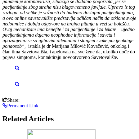
pandemije koronavirusa, situacija se dodatno pogoršala, jer se
pacijentkinje zbog straha nisu blagovremeno javljale. Upravo iz tog
razloga, od velike je važnosti da budemo dostupni pacijentkinjama,
a ovo online savetovalište predstavlja odličan način da otklone svoje
nedoumice i dobiju odgovore na brojna pitanja u vezi sa bolešću.
Ovaj mehanizam ima benefite i za pacijentkinje i za lekare – ujedno
pacijentkinjama dajemo neophodne informacije i saveta i
upoznajemo se sa njihovim dilemama i stanjem svake pacijentkinje
ponaosob“,
istakla je dr Marijana Milović Kovačević, onkolog i
član tima Savetovališta, i apelovala na sve žene da, ukoliko dođe do
pojava simptoma, kontaktiraju novootvoreno Savetovalište.
Share:
Permanent Link
Related Articles