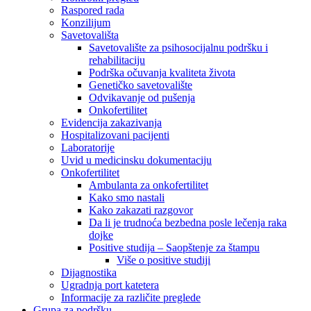
Raspored rada
Konzilijum
Savetovališta
Savetovalište za psihosocijalnu podršku i
rehabilitaciju
Podrška očuvanja kvaliteta života
Genetičko savetovalište
Odvikavanje od pušenja
Onkofertilitet
Evidencija zakazivanja
Hospitalizovani pacijenti
Laboratorije
Uvid u medicinsku dokumentaciju
Onkofertilitet
Ambulanta za onkofertilitet
Kako smo nastali
Kako zakazati razgovor
Da li je trudnoća bezbedna posle lečenja raka
dojke
Positive studija – Saopštenje za štampu
Više o positive studiji
Dijagnostika
Ugradnja port katetera
Informacije za različite preglede
Grupa za podršku