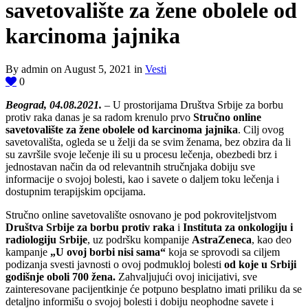
savetovalište za žene obolele od
karcinoma jajnika
By admin on August 5, 2021 in
Vesti
0
Beograd, 04.08.2021.
– U prostorijama Društva Srbije za borbu
protiv raka danas je sa radom krenulo prvo
Stručno online
savetovalište za žene obolele od karcinoma jajnika
. Cilj ovog
savetovališta, ogleda se u želji da se svim ženama, bez obzira da li
su završile svoje lečenje ili su u procesu lečenja, obezbedi brz i
jednostavan način da od relevantnih stručnjaka dobiju sve
informacije o svojoj bolesti, kao i savete o daljem toku lečenja i
dostupnim terapijskim opcijama.
Stručno online savetovalište osnovano je pod pokroviteljstvom
Društva Srbije za borbu protiv raka
i
Instituta za onkologiju i
radiologiju Srbije
, uz podršku kompanije
AstraZeneca
, kao deo
kampanje
„U ovoj borbi nisi sama“
koja se sprovodi sa ciljem
podizanja svesti javnosti o ovoj podmukloj bolesti
od koje u Srbiji
godišnje oboli 700 žena.
Zahvaljujući ovoj inicijativi, sve
zainteresovane pacijentkinje će potpuno besplatno imati priliku da se
detaljno informišu o svojoj bolesti i dobiju neophodne savete i