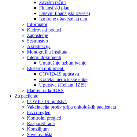
Završni račun
Finansijski plan
Dnevni finansijski izveštaj
Izmirene obaveze na dan
Informator
Kadrovski podaci
Zaposlenje
Sestrinstvo
Akreditacija
Monografija Instituta
Interni dokumenti
Unutrašnje uzbunjivanje
Eksterni dokumenti
COVID-19 uputstva
Kodeks medicinske etike
Uputstva (Heliant, IZIS)
Planovi rada IORS
Za pacijente
COVID-19 uputstva
Vakcinacija protiv gripa onkoloških pacijenata
Prvi pregled
Kontrolni pregled
Raspored rada
Konzilijum
Savetovališta