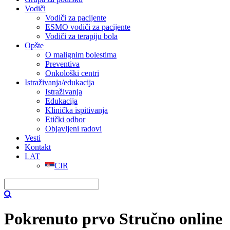
Vodiči
Vodiči za pacijente
ESMO vodiči za pacijente
Vodiči za terapiju bola
Opšte
O malignim bolestima
Preventiva
Onkološki centri
Istraživanja/edukacija
Istraživanja
Edukacija
Klinička ispitivanja
Etički odbor
Objavljeni radovi
Vesti
Kontakt
LAT
CIR
Pokrenuto prvo Stručno online