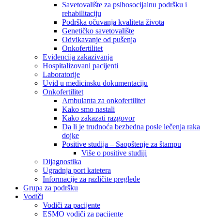
Savetovalište za psihosocijalnu podršku i
rehabilitaciju
Podrška očuvanja kvaliteta života
Genetičko savetovalište
Odvikavanje od pušenja
Onkofertilitet
Evidencija zakazivanja
Hospitalizovani pacijenti
Laboratorije
Uvid u medicinsku dokumentaciju
Onkofertilitet
Ambulanta za onkofertilitet
Kako smo nastali
Kako zakazati razgovor
Da li je trudnoća bezbedna posle lečenja raka
dojke
Positive studija – Saopštenje za štampu
Više o positive studiji
Dijagnostika
Ugradnja port katetera
Informacije za različite preglede
Grupa za podršku
Vodiči
Vodiči za pacijente
ESMO vodiči za pacijente