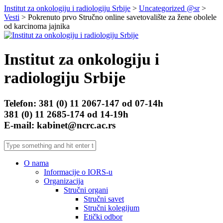
Institut za onkologiju i radiologiju Srbije
>
Uncategorized @sr
>
Vesti
> Pokrenuto prvo Stručno online savetovalište za žene obolele
od karcinoma jajnika
Institut za onkologiju i
radiologiju Srbije
Telefon: 381 (0) 11 2067-147 od 07-14h
381 (0) 11 2685-174 od 14-19h
E-mail: kabinet@ncrc.ac.rs
O nama
Informacije o IORS-u
Organizacija
Stručni organi
Stručni savet
Stručni kolegijum
Etički odbor