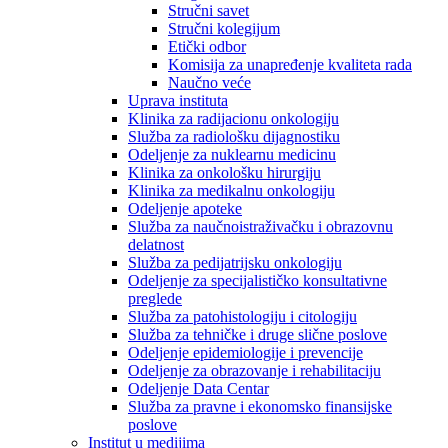
Stručni savet
Stručni kolegijum
Etički odbor
Komisija za unapređenje kvaliteta rada
Naučno veće
Uprava instituta
Klinika za radijacionu onkologiju
Služba za radiološku dijagnostiku
Odeljenje za nuklearnu medicinu
Klinika za onkološku hirurgiju
Klinika za medikalnu onkologiju
Odeljenje apoteke
Služba za naučnoistraživačku i obrazovnu
delatnost
Služba za pedijatrijsku onkologiju
Odeljenje za specijalističko konsultativne
preglede
Služba za patohistologiju i citologiju
Služba za tehničke i druge slične poslove
Odeljenje epidemiologije i prevencije
Odeljenje za obrazovanje i rehabilitaciju
Odeljenje Data Centar
Služba za pravne i ekonomsko finansijske
poslove
Institut u medijima