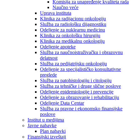
Komisija za unapređenje kvaliteta rada
Naučno veće
Uprava instituta
Klinika za radijacionu onkologiju
Služba za radiološku dijagnostiku
Odeljenje za nuklearnu medicinu
Klinika za onkološku hirurgiju
Klinika za medikalnu onkologiju
Odeljenje apoteke
Služba za naučnoistraživačku i obrazovnu
delatnost
Služba za pedijatrijsku onkologiju
Odeljenje za specijalističko konsultativne
preglede
Služba za patohistologiju i citologiju
Služba za tehničke i druge slične poslove
Odeljenje epidemiologije i prevencije
Odeljenje za obrazovanje i rehabilitaciju
Odeljenje Data Centar
Služba za pravne i ekonomsko finansijske
poslove
Institut u medijima
Javne nabavke
Plan nabavki
Finansijski izveštaji