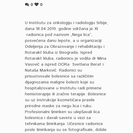
0
0
U Institutu za onkologiju i radiologiju Srbije,
dana 18.04.2019. godine održana je XI
radionica pod nazivom „Nega lica“,
posvećena danu lepote, a u organizaciji
Odeljenja za Obrazovanje i rehabilitaciju i
Rotarakt kluba iz Beograda. Ispred
Rotarakt kluba, radionicu je vodila dr Mina
Vasović a ispred OORa Svetlana Berat i
Nataša Marković. Radionici su
prisustvovale bolesnice sa različitim
dijagnozama maligne bolesti koje su
hospitalizovane u Institutu radi primene
hemioterapije ili zračne terapije. Bolesnice
su uz instrukcije kozmetičara pravile
prirodne maske za negu lica i ruku.
Profesionalni šminkeri su ulepšavali lica
bolesnica i davali savete u vezi sa
tehnikama šminkanja. Učesnice radionice
posle šminkanja su se fotografisale, dobile