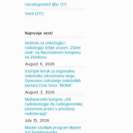
Uncategorized @sr
(17)
Vesti
(317)
Najnovije vesti
Institutu za onkologiju i
radiologiju Srbije uručen „Zlatni
znak” na Nacionalnom kongresu
na Zlatiboru
August 6, 2026
Istorijski korak za regionalnu
onkološku zdravstvenu negu:
Osnovano Udruženje onkoloških
sestara Crne Gore “MONA”
August 3, 2026
Međunarodni kongres „Od
radiobiologije do radiogenomike:
savremeni pravci u preciznoj
radioterapiji“
July 15, 2026
Master studijski program Master
4.0 Bioinformatika