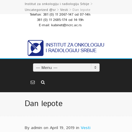
Institut za onkologiju i radiologiju Srbije
>
Uncategorized @sr
>
Vesti
> Dan lepote
Telefon: 381 (0) 11 2067-147 od 07-14h
381 (0) 11 2685-174 od 14-19h
E-mail: kabinet@ncrc.ac.rs
— Menu —
Dan lepote
By admin on April 19, 2019 in
Vesti