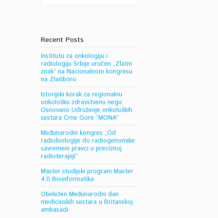
Recent Posts
Institutu za onkologiju i
radiologiju Srbije uručen „Zlatni
znak” na Nacionalnom kongresu
na Zlatiboru
Istorijski korak za regionalnu
onkološku zdravstvenu negu:
Osnovano Udruženje onkoloških
sestara Crne Gore “MONA”
Međunarodni kongres „Od
radiobiologije do radiogenomike:
savremeni pravci u preciznoj
radioterapiji“
Master studijski program Master
4.0 Bioinformatika
Obeležen Međunarodni dan
medicinskih sestara u Britanskoj
ambasadi