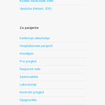
Kodeks medicinske etike
Uputstva (Heliant, IZIS)
Za pacijente
Evidencija zakazivanja
Hospitalizovani pacijenti
Konzilijum
Prvi pregled
Raspored rada
Savetovališta
Laboratorije
Kontrolni pregled
Dijagnostika