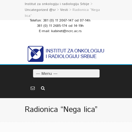
Institut za onkologiju i radiologiju Srbije
>
Uncategorized @sr
>
Vesti
> Radionica “Nega
lica”
Telefon: 381 (0) 11 2067-147 od 07-14h
381 (0) 11 2685-174 od 14-19h
E-mail: kabinet@ncrc.ac.rs
— Menu —
Radionica “Nega lica”