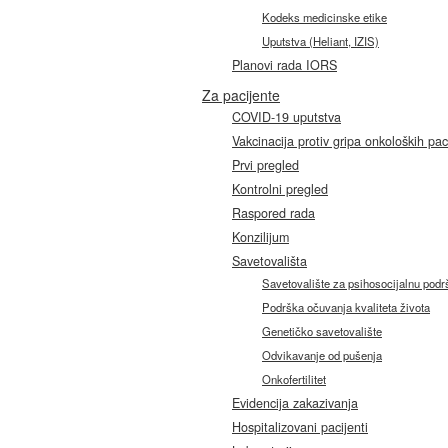
Kodeks medicinske etike
Uputstva (Heliant, IZIS)
Planovi rada IORS
Za pacijente
COVID-19 uputstva
Vakcinacija protiv gripa onkoloških pac
Prvi pregled
Kontrolni pregled
Raspored rada
Konzilijum
Savetovališta
Savetovalište za psihosocijalnu podršk
Podrška očuvanja kvaliteta života
Genetičko savetovalište
Odvikavanje od pušenja
Onkofertilitet
Evidencija zakazivanja
Hospitalizovani pacijenti