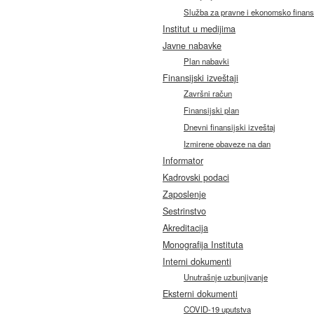
Služba za pravne i ekonomsko finans
Institut u medijima
Javne nabavke
Plan nabavki
Finansijski izveštaji
Završni račun
Finansijski plan
Dnevni finansijski izveštaj
Izmirene obaveze na dan
Informator
Kadrovski podaci
Zaposlenje
Sestrinstvo
Akreditacija
Monografija Instituta
Interni dokumenti
Unutrašnje uzbunjivanje
Eksterni dokumenti
COVID-19 uputstva