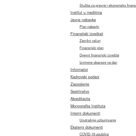
Služba za pravne i ekonomsko finans
Institut u medijima
Javne nabavke
Plan nabavki
Finansijski izveštaji
Završni račun
Finansijski plan
Dnevni finansijski izveštaj
Izmirene obaveze na dan
Informator
Kadrovski podaci
Zaposlenje
Sestrinstvo
Akreditacija
Monografija Instituta
Interni dokumenti
Unutrašnje uzbunjivanje
Eksterni dokumenti
COVID-19 uputstva