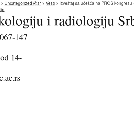
>
Uncategorized @sr
>
Vesti
> Izveštaj sa učešća na PROS kongresu –
kologiju i radiologiju Sr
2067-147
 od 14-
.ac.rs