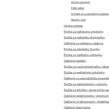
Stručni kolegijum
Etički odbor
Komisija za unapređenje kvaliteta
Naučno veće
Uprava instituta
Klinika za radijacionu onkologiju
Služba za radiološku dijagnostiku
Odeljenje za nuklearnu medicinu
Klinika za onkološku hirurgiju
Klinika za medikalnu onkologiju
Odeljenje apoteke
Služba za naučnoistraživačku i obra
Služba za pedijatrijsku onkologiju
Odeljenje za specijalističko konsulta
Služba za patohistologiju i citologiju
Služba za tehničke i druge slične po
Odeljenje epidemiologije i prevencije
Odeljenje za obrazovanje i rehabilitac
Odeljenje Data Centar