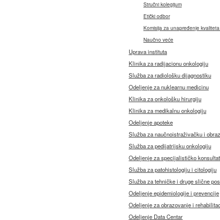
Stručni kolegijum
Etički odbor
Komisija za unapređenje kvaliteta
Naučno veće
Uprava instituta
Klinika za radijacionu onkologiju
Služba za radiološku dijagnostiku
Odeljenje za nuklearnu medicinu
Klinika za onkološku hirurgiju
Klinika za medikalnu onkologiju
Odeljenje apoteke
Služba za naučnoistraživačku i obra
Služba za pedijatrijsku onkologiju
Odeljenje za specijalističko konsulta
Služba za patohistologiju i citologiju
Služba za tehničke i druge slične po
Odeljenje epidemiologije i prevencije
Odeljenje za obrazovanje i rehabilitac
Odeljenje Data Centar