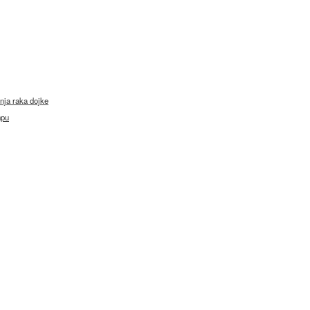
nja raka dojke
mpu