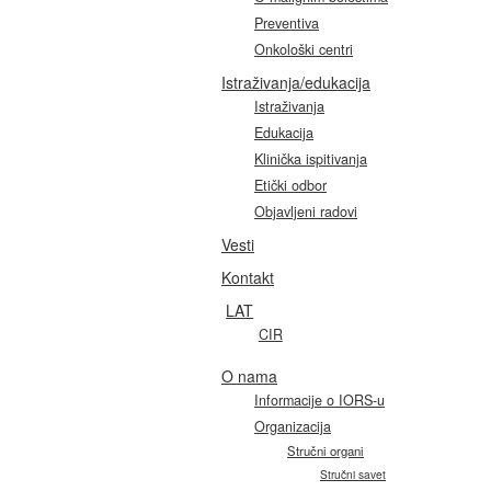
Preventiva
Onkološki centri
Istraživanja/edukacija
Istraživanja
Edukacija
Klinička ispitivanja
Etički odbor
Objavljeni radovi
Vesti
Kontakt
LAT
CIR
O nama
Informacije o IORS-u
Organizacija
Stručni organi
Stručni savet