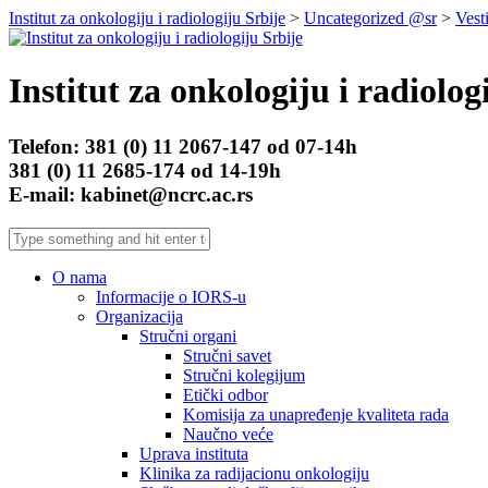
Institut za onkologiju i radiologiju Srbije
>
Uncategorized @sr
>
Vest
Institut za onkologiju i radiolog
Telefon: 381 (0) 11 2067-147 od 07-14h
381 (0) 11 2685-174 od 14-19h
E-mail: kabinet@ncrc.ac.rs
O nama
Informacije o IORS-u
Organizacija
Stručni organi
Stručni savet
Stručni kolegijum
Etički odbor
Komisija za unapređenje kvaliteta rada
Naučno veće
Uprava instituta
Klinika za radijacionu onkologiju