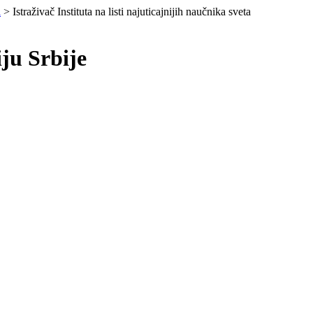
i
> Istraživač Instituta na listi najuticajnijih naučnika sveta
iju Srbije