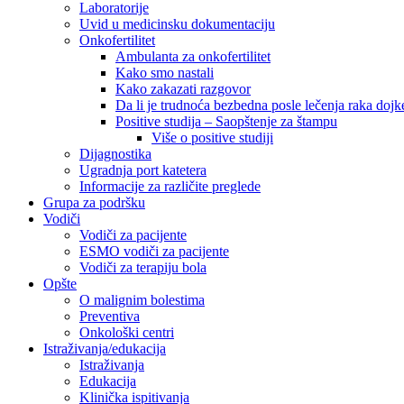
Laboratorije
Uvid u medicinsku dokumentaciju
Onkofertilitet
Ambulanta za onkofertilitet
Kako smo nastali
Kako zakazati razgovor
Da li je trudnoća bezbedna posle lečenja raka dojk
Positive studija – Saopštenje za štampu
Više o positive studiji
Dijagnostika
Ugradnja port katetera
Informacije za različite preglede
Grupa za podršku
Vodiči
Vodiči za pacijente
ESMO vodiči za pacijente
Vodiči za terapiju bola
Opšte
O malignim bolestima
Preventiva
Onkološki centri
Istraživanja/edukacija
Istraživanja
Edukacija
Klinička ispitivanja