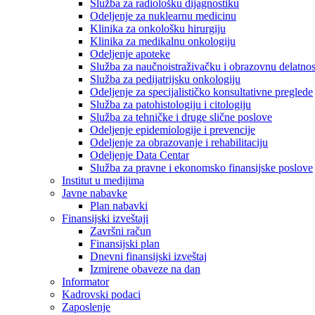
Služba za radiološku dijagnostiku
Odeljenje za nuklearnu medicinu
Klinika za onkološku hirurgiju
Klinika za medikalnu onkologiju
Odeljenje apoteke
Služba za naučnoistraživačku i obrazovnu delatnos
Služba za pedijatrijsku onkologiju
Odeljenje za specijalističko konsultativne preglede
Služba za patohistologiju i citologiju
Služba za tehničke i druge slične poslove
Odeljenje epidemiologije i prevencije
Odeljenje za obrazovanje i rehabilitaciju
Odeljenje Data Centar
Služba za pravne i ekonomsko finansijske poslove
Institut u medijima
Javne nabavke
Plan nabavki
Finansijski izveštaji
Završni račun
Finansijski plan
Dnevni finansijski izveštaj
Izmirene obaveze na dan
Informator
Kadrovski podaci
Zaposlenje