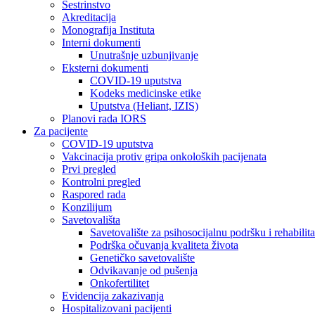
Sestrinstvo
Akreditacija
Monografija Instituta
Interni dokumenti
Unutrašnje uzbunjivanje
Eksterni dokumenti
COVID-19 uputstva
Kodeks medicinske etike
Uputstva (Heliant, IZIS)
Planovi rada IORS
Za pacijente
COVID-19 uputstva
Vakcinacija protiv gripa onkoloških pacijenata
Prvi pregled
Kontrolni pregled
Raspored rada
Konzilijum
Savetovališta
Savetovalište za psihosocijalnu podršku i rehabilita
Podrška očuvanja kvaliteta života
Genetičko savetovalište
Odvikavanje od pušenja
Onkofertilitet
Evidencija zakazivanja
Hospitalizovani pacijenti