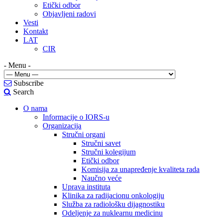
Etički odbor
Objavljeni radovi
Vesti
Kontakt
LAT
CIR
- Menu -
Subscribe
Search
O nama
Informacije o IORS-u
Organizacija
Stručni organi
Stručni savet
Stručni kolegijum
Etički odbor
Komisija za unapređenje kvaliteta rada
Naučno veće
Uprava instituta
Klinika za radijacionu onkologiju
Služba za radiološku dijagnostiku
Odeljenje za nuklearnu medicinu