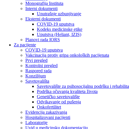
Monografija Instituta
Interni dokumenti
Unutrašnje uzbunjivanje
Eksterni dokumenti
COVID-19 uputstva
Kodeks medicinske etike
Uputstva (Heliant, IZIS)
Planovi rada IORS
Za pacijente
COVID-19 uputstva
Vakcinacija protiv gripa onkoloških pacijenata
Prvi pregled
Kontrolni pregled
Raspored rada
Konzilijum
Savetovališta
Savetovalište za psihosocijalnu podršku i rehabilita
Podrška očuvanja kvaliteta života
Genetičko savetovalište
Odvikavanje od pušenja
Onkofertilitet
Evidencija zakazivanja
Hospitalizovani pacijenti
Laboratorije
Uvid u medicinsku dokumentaciju