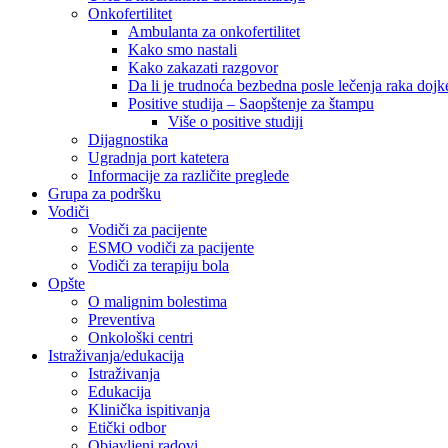
Onkofertilitet
Ambulanta za onkofertilitet
Kako smo nastali
Kako zakazati razgovor
Da li je trudnoća bezbedna posle lečenja raka dojk
Positive studija – Saopštenje za štampu
Više o positive studiji
Dijagnostika
Ugradnja port katetera
Informacije za različite preglede
Grupa za podršku
Vodiči
Vodiči za pacijente
ESMO vodiči za pacijente
Vodiči za terapiju bola
Opšte
O malignim bolestima
Preventiva
Onkološki centri
Istraživanja/edukacija
Istraživanja
Edukacija
Klinička ispitivanja
Etički odbor
Objavljeni radovi