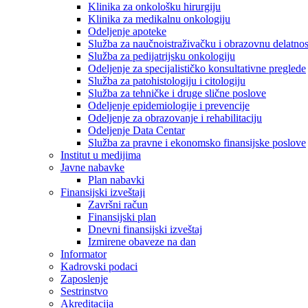
Klinika za onkološku hirurgiju
Klinika za medikalnu onkologiju
Odeljenje apoteke
Služba za naučnoistraživačku i obrazovnu delatnos
Služba za pedijatrijsku onkologiju
Odeljenje za specijalističko konsultativne preglede
Služba za patohistologiju i citologiju
Služba za tehničke i druge slične poslove
Odeljenje epidemiologije i prevencije
Odeljenje za obrazovanje i rehabilitaciju
Odeljenje Data Centar
Služba za pravne i ekonomsko finansijske poslove
Institut u medijima
Javne nabavke
Plan nabavki
Finansijski izveštaji
Završni račun
Finansijski plan
Dnevni finansijski izveštaj
Izmirene obaveze na dan
Informator
Kadrovski podaci
Zaposlenje
Sestrinstvo
Akreditacija