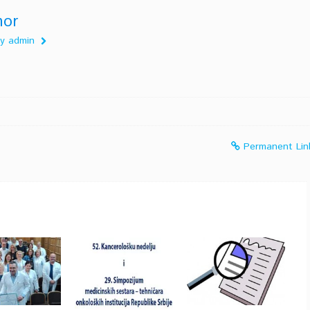
hor
 by admin
Permanent Lin