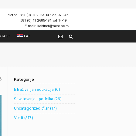
Telefon: 381 (0) 11 2067-147 od 07-14h
381 (0) 11 2685-174 od 14-19h
E-mail: kabinet@ncrc.ac.rs
NTAKT
LAT
5
Kategorije
Istraživanja i edukacija
(6)
Savetovanje i podrška
(26)
Uncategorized @sr
(17)
Vesti
(317)