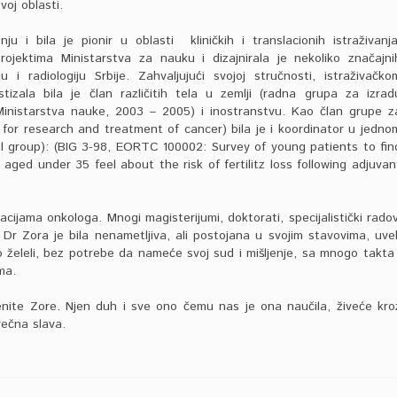
voj oblasti.
ju i bila je pionir u oblasti kliničkih i translacionih istraživanja
ojektima Ministarstva za nauku i dizajnirala je nekoliko značajni
u i radiologiju Srbije. Zahvaljujući svojoj stručnosti, istraživačko
tizala bila je član različitih tela u zemlji (radna grupa za izrad
 Ministarstva nauke, 2003 – 2005) i inostranstvu. Kao član grupe z
 for research and treatment of cancer
) bila je i koordinator u jedno
l group
): (BIG 3-98, EORTC 100002:
Survey of young patients to fin
aged under 35 feel about the risk of fertilitz loss following adjuvan
ijama onkologa. Mnogi magisterijumi, doktorati, specijalistički radov
r Zora je bila nenametljiva, ali postojana u svojim stavovima, uve
želeli, bez potrebe da nameće svoj sud i mišljenje, sa mnogo takta 
ma.
ite Zore. Njen duh i sve ono čemu nas je ona naučila, živeće kro
večna slava.