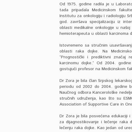
Od 1975. godine radila je u Laborato
tada pripadala Medicinskom fakult
Institutu za onkologiju i radiologiju S
god. završava specijalizaciju iz int
oblasti medikalne onkologije u našoj 
hemioterapeuta u oblasti karcinoma d
Istovremeno sa stručnim usavršavanj
oblasti raka dojke. Na Medicinsk
“Prognostički i prediktivni značaj
karcinomu dojke.“ Od 2004. godine
gostujući profesor na Medicinskom fa
Dr Zora je bila član Srpskog lekarsko
periodu od 2002 do 2004. godine bil
Naučnog odbora Kancerološke nedelje,
stručnih udruženja, kao što su ESM
Association of Supportive Care in On
Dr Zora je bila posvećena edukaciji i
za dijagnostikovanje i lečenje raka do
lečenju raka dojke. Kao jedan od ure