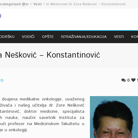
ncategorized @sr
>
Vesti
> In Memoriam Dr Zora Nešković – Konstantinović
PODRŠKU
VODIČI
OPŠTE
ISTRAŽIVANJA/EDUKACIJA
VESTI
KO
 Nešković – Konstantinović
ti
0
doajena medikalne onkologije, uvaženog
aživača i našeg učitelja dr Zore Nešković
antinović, doktor medicine, specijalista
ih nauka, naučni savetnik Instituta za
tujući profesor na Medicinskom fakultetu u
e u onkologiji.