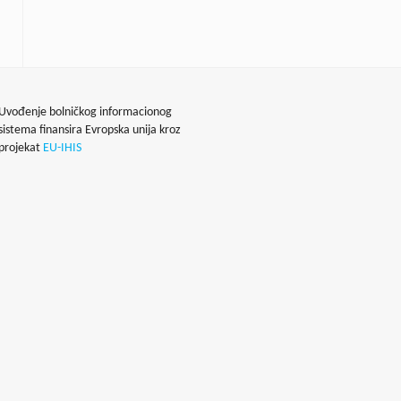
Uvođenje bolničkog informacionog
sistema finansira Evropska unija kroz
projekat
EU-IHIS