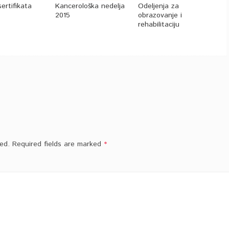
ertifikata
Kancerološka nedelja
Odeljenja za
2015
obrazovanje i
rehabilitaciju
ed.
Required fields are marked
*