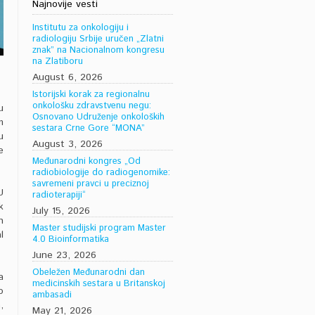
Najnovije vesti
Institutu za onkologiju i
radiologiju Srbije uručen „Zlatni
znak” na Nacionalnom kongresu
na Zlatiboru
August 6, 2026
Istorijski korak za regionalnu
onkološku zdravstvenu negu:
u
Osnovano Udruženje onkoloških
m
sestara Crne Gore “MONA”
u
August 3, 2026
e
Međunarodni kongres „Od
radiobiologije do radiogenomike:
savremeni pravci u preciznoj
U
radioterapiji“
k
July 15, 2026
h
Master studijski program Master
l
4.0 Bioinformatika
June 23, 2026
Obeležen Međunarodni dan
a
medicinskih sestara u Britanskoj
o
ambasadi
,
May 21, 2026