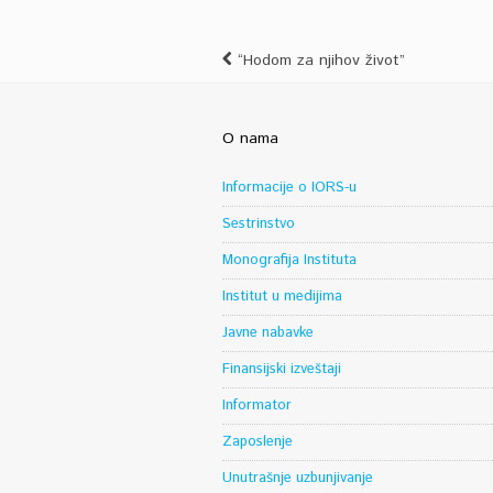
“Hodom za njihov život”
O nama
Informacije o IORS-u
Sestrinstvo
Monografija Instituta
Institut u medijima
Javne nabavke
Finansijski izveštaji
Informator
Zaposlenje
Unutrašnje uzbunjivanje