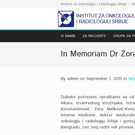
Institut za onkologiju i radiologiju Srbije
>
U
O NAMA
ZA PACIJENTE
GRUPA ZA 
In Memoriam Dr Zora
By admin on September 1, 2015 in
Ves
Duboko potreseni, opraštamo se od 
lekara, izvanrednog stručnjaka, istr
Konstantinović. Zora Nešković-Konst
interne medicine, doktor medicnsk
onkologiju i radiologiju Srbije i gos
Beogradu, ceo svoj radni vek provela j