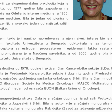
riji za eksperimentalnu onkologiju koja je
etu, od 1977 godine bila zaposlena na
rbije na Odeljenju interne medicine, a 1983.
erne medicine. Bila je jedan od pionira u
zemlji, a svakako jedan od najistaknutijih
ojke.
em, teklo je i naučno napredovanje, a njen najveći interes bio je 
om fakultetu Univerziteta u Beogradu doktorirala je sa temo
 receptora za estrogen, progresteron i epidermalni faktor rasta 
 promovisana je u Naučnog savetnika, a od 2008. godine bila j
kultetu Univerziteta u Beogradu.
g društva od 1978. godine i aktivan član Kancerološke sekcije SLDa. 
a je Predsednik Kancerološke sekcije i dugi niz godina Predsedni
 najvećeg godišenjeg sastanka onkologa u Srbiji. Bila je član mnogi
O (
European Society for Medical Oncology
) i MASCC (
Multinationa
cology
) i jedan od osnivača BUON (
Balkan Union of Oncology
).
 unapredjenju struke. Dala je značajan doprinos izradi svih Protokol
jke u Jugosalviji i Srbiji. Bila je autor više značajnih monografija 
dnika kapitalne monografije Rak dojke (Zavod za izdavanje udžbenika