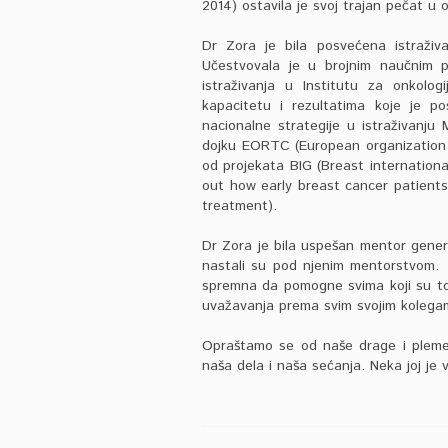
2014)
ostavila je svoj trajan pečat u o
Dr Zora je bila posvećena istraživan
Učestvovala je u brojnim naučnim pr
istraživanja u Institutu za onkologij
kapacitetu i rezultatima koje je pos
nacionalne strategije u istraživanju
dojku EORTC (
European organization
od projekata BIG (
Breast internationa
out how early breast cancer patients 
treatment
).
Dr Zora je bila uspešan mentor generac
nastali su pod njenim mentorstvom. D
spremna da pomogne svima koji su to 
uvažavanja prema svim svojim kolega
Opraštamo se od naše drage i plemen
naša dela i naša sećanja. Neka joj je 