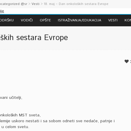
ncategorized @sr
>
Vesti
> 18. maj – Dan onkoloških sestara Evrope
PODRŠKU
VODIČI
OPŠTE
ISTRAŽIVANJA/EDUKACIJA
VESTI
KO
ških sestara Evrope
ani učitelji,
onkoloških MST sveta,
mije uskoro nestati i sa sobom odneti sve nedaće, patnje i
i u celom svetu.