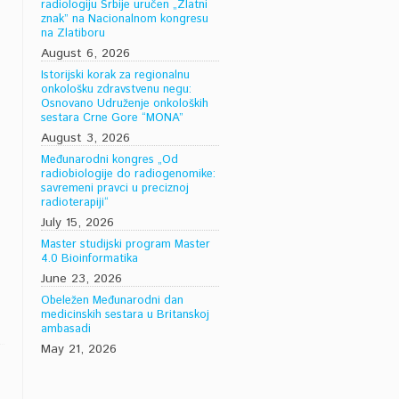
radiologiju Srbije uručen „Zlatni
znak” na Nacionalnom kongresu
na Zlatiboru
August 6, 2026
Istorijski korak za regionalnu
onkološku zdravstvenu negu:
Osnovano Udruženje onkoloških
sestara Crne Gore “MONA”
August 3, 2026
Međunarodni kongres „Od
radiobiologije do radiogenomike:
savremeni pravci u preciznoj
radioterapiji“
July 15, 2026
Master studijski program Master
4.0 Bioinformatika
June 23, 2026
Obeležen Međunarodni dan
medicinskih sestara u Britanskoj
ambasadi
May 21, 2026