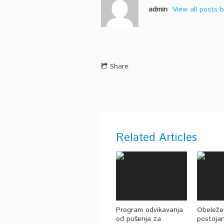
admin
View all posts
Share:
Related Articles
Program odvikavanja
Obeleže
od pušenja za
postoja