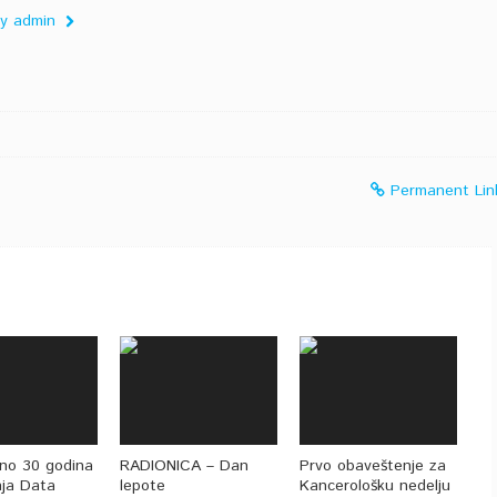
 by admin
Permanent Lin
no 30 godina
RADIONICA – Dan
Prvo obaveštenje za
nja Data
lepote
Kancerološku nedelju