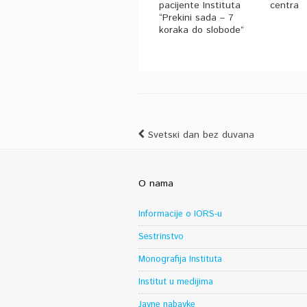
pacijente Instituta
centra
“Prekini sada – 7
koraka do slobode”
Svеtsкi dаn bеz duvаnа
O nama
Informacije o IORS-u
Sestrinstvo
Monografija Instituta
Institut u medijima
Javne nabavke