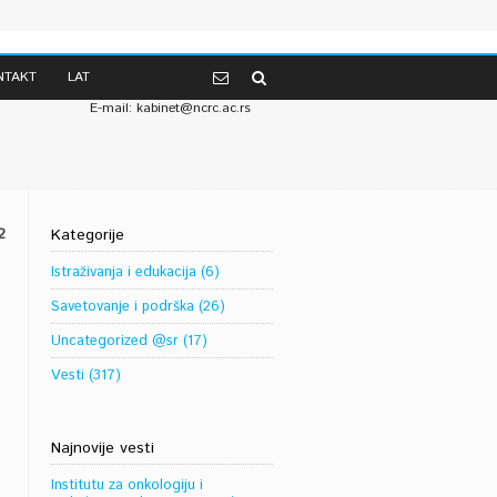
Telefon: 381 (0) 11 2067-147 od 07-14h
NTAKT
LAT
381 (0) 11 2685-174 od 14-19h
E-mail: kabinet@ncrc.ac.rs
2
Kategorije
Istraživanja i edukacija
(6)
Savetovanje i podrška
(26)
Uncategorized @sr
(17)
Vesti
(317)
Najnovije vesti
Institutu za onkologiju i