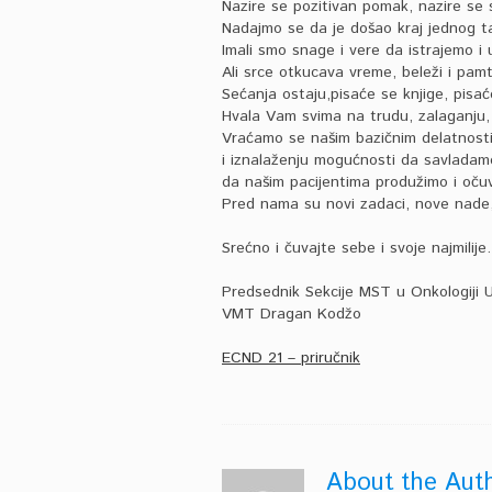
Nazire se pozitivan pomak, nazire se 
Nadajmo se da je došao kraj jednog ta
Imali smo snage i vere da istrajemo i u
Ali srce otkucava vreme, beleži i pamt
Sećanja ostaju,pisaće se knjige, pisaće
Hvala Vam svima na trudu, zalaganju, 
Vraćamo se našim bazičnim delatnosti
i iznalaženju mogućnosti da savladam
da našim pacijentima produžimo i oč
Pred nama su novi zadaci, nove nade,
Srećno i čuvajte sebe i svoje najmilije.
Predsednik Sekcije MST u Onkologiji
VMT Dragan Kodžo
ECND 21 – priručnik
About the Aut