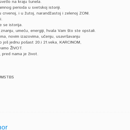
svetlo na kraju tunela.
mnog perioda u svetskoj istoriji.
 crvenoj, i u žutoj, narandžastoj i zelenoj ZONI.
i.
 se istorija.
znanju, umeću, energiji, hvala Vam što ste opstali.
ma, novim izazovima, učenju, usavršavanju
o još jednu pošast 20.i 21.veka, KARCINOM,
uvamo ŽIVOT.
 pred nama je život.
 UMSTBS
hor