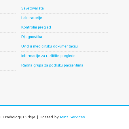
Savetovališta
Laboratorije
Kontrolni pregled
Dijagnostika
Uvid u medicinsku dokumentaciju
Informacije za različite preglede
Radna grupa za podršku pacijentima
u i radiologiju Srbije | Hosted by
Mint Services