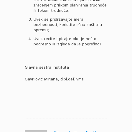
citotoksičnim lekovima i jonizujućim
zračenjem prilikom planiranja trudnoće
ili tokom trudnoće;
Uvek se pridržavajte mera
bezbednosti; koristite ličnu zaštitnu
opremu;
Uvek recite i pitajte ako je nešto
pogrešno ili izgleda da je pogrešno!
Glavna sestra Instituta
Gavrilović Mirjana, dipl.def.,vms