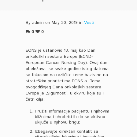
By admin on May 20, 2019 in
Vesti
0
0
EONS je ustanovio 18. maj kao Dan
onkoloških sestara Evrope (ECND-
European Cancer Nursing Day). Ovaj dan
obeležava se svake godine istog datuma
sa fokusom na različite teme bazirane na
strateškim prioritetima EONS-a. Tema
ovogodišnjeg Dana onkoloških sestara
Evrope je „Sigurnost“, u okviru koje su i
četri cilja:
Pružiti informacije pacijentu i njihovim
bližnjima i ohrabriti ih da se aktivno
uključe u njihovu brigu;
Izbegavajte direktan kontakt sa