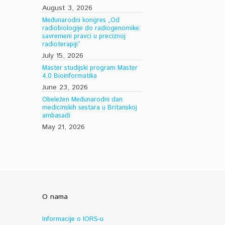
August 3, 2026
Međunarodni kongres „Od
radiobiologije do radiogenomike:
savremeni pravci u preciznoj
radioterapiji“
July 15, 2026
Master studijski program Master
4.0 Bioinformatika
June 23, 2026
Obeležen Međunarodni dan
medicinskih sestara u Britanskoj
ambasadi
May 21, 2026
O nama
Informacije o IORS-u