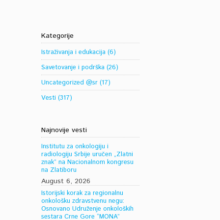
Kategorije
Istraživanja i edukacija
(6)
Savetovanje i podrška
(26)
Uncategorized @sr
(17)
Vesti
(317)
Najnovije vesti
Institutu za onkologiju i
radiologiju Srbije uručen „Zlatni
znak” na Nacionalnom kongresu
na Zlatiboru
August 6, 2026
Istorijski korak za regionalnu
onkološku zdravstvenu negu:
Osnovano Udruženje onkoloških
sestara Crne Gore “MONA”