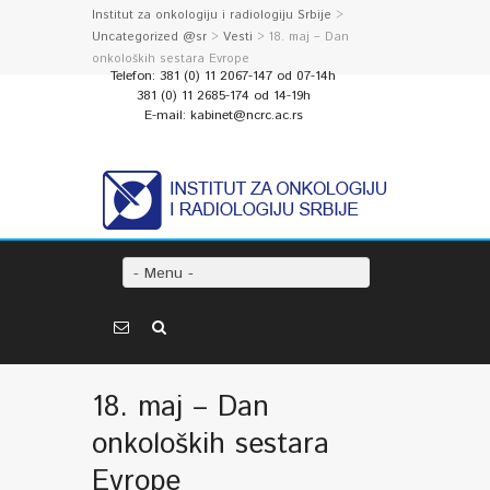
Institut za onkologiju i radiologiju Srbije
>
Uncategorized @sr
>
Vesti
> 18. maj – Dan
onkoloških sestara Evrope
Telefon: 381 (0) 11 2067-147 od 07-14h
381 (0) 11 2685-174 od 14-19h
E-mail: kabinet@ncrc.ac.rs
- Menu -
18. maj – Dan
onkoloških sestara
Evrope