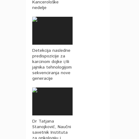
Kancerološke
nedelje
Detekcija nasledne
predispozicije za
karcinom dojke i/ili
jajnika tehnologijom
sekvenciranja nove
generacije
Dr Tatjana
Stanojković, Naučni
savetnik Instituta
za onkologiju i