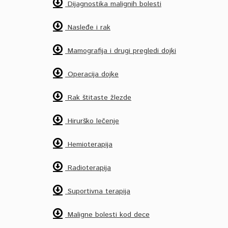
Dijagnostika malignih bolesti
Nasleđe i rak
Mamografija i drugi pregledi dojki
Operacija dojke
Rak štitaste žlezde
Hirurško lečenje
Hemioterapija
Radioterapija
Suportivna terapija
Maligne bolesti kod dece