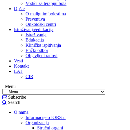
Vodiči za terapiju bola
Opšte
O malignim bolestima
Preventiva
Onkološki centri
Istraživanja/edukacija
Istraživanja
Edukacija
Klinička ispitivanja
Etički odbor
Objavljeni radovi
Vesti
Kontakt
LAT
CIR
- Menu -
Subscribe
Search
O nama
Informacije o IORS-u
Organizacija
Stručni organi