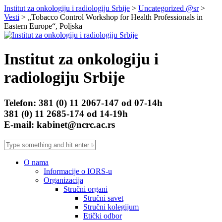
Institut za onkologiju i radiologiju Srbije
>
Uncategorized @sr
>
Vesti
> „Tobacco Control Workshop for Health Professionals in
Eastern Europe“, Poljska
Institut za onkologiju i
radiologiju Srbije
Telefon: 381 (0) 11 2067-147 od 07-14h
381 (0) 11 2685-174 od 14-19h
E-mail: kabinet@ncrc.ac.rs
O nama
Informacije o IORS-u
Organizacija
Stručni organi
Stručni savet
Stručni kolegijum
Etički odbor