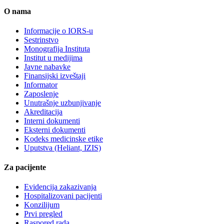
O nama
Informacije o IORS-u
Sestrinstvo
Monografija Instituta
Institut u medijima
Javne nabavke
Finansijski izveštaji
Informator
Zaposlenje
Unutrašnje uzbunjivanje
Akreditacija
Interni dokumenti
Eksterni dokumenti
Kodeks medicinske etike
Uputstva (Heliant, IZIS)
Za pacijente
Evidencija zakazivanja
Hospitalizovani pacijenti
Konzilijum
Prvi pregled
Raspored rada