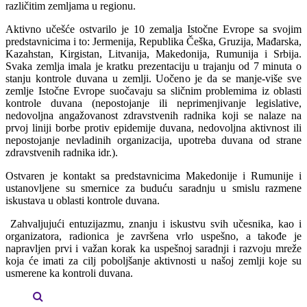
različitim zemljama u regionu.
Aktivno učešće ostvarilo je 10 zemalja Istočne Evrope sa svojim
predstavnicima i to: Jermenija, Republika Češka, Gruzija, Mađarska,
Kazahstan, Kirgistan, Litvanija, Makedonija, Rumunija i Srbija.
Svaka zemlja imala je kratku prezentaciju u trajanju od 7 minuta o
stanju kontrole duvana u zemlji. Uočeno je da se manje-više sve
zemlje Istočne Evrope suočavaju sa sličnim problemima iz oblasti
kontrole duvana (nepostojanje ili neprimenjivanje legislative,
nedovoljna angažovanost zdravstvenih radnika koji se nalaze na
prvoj liniji borbe protiv epidemije duvana, nedovoljna aktivnost ili
nepostojanje nevladinih organizacija, upotreba duvana od strane
zdravstvenih radnika idr.).
Ostvaren je kontakt sa predstavnicima Makedonije i Rumunije i
ustanovljene su smernice za buduću saradnju u smislu razmene
iskustava u oblasti kontrole duvana.
Zahvaljujući entuzijazmu, znanju i iskustvu svih učesnika, kao i
organizatora, radionica je završena vrlo uspešno, a takođe je
napravljen prvi i važan korak ka uspešnoj saradnji i razvoju mreže
koja će imati za cilj poboljšanje aktivnosti u našoj zemlji koje su
usmerene ka kontroli duvana.