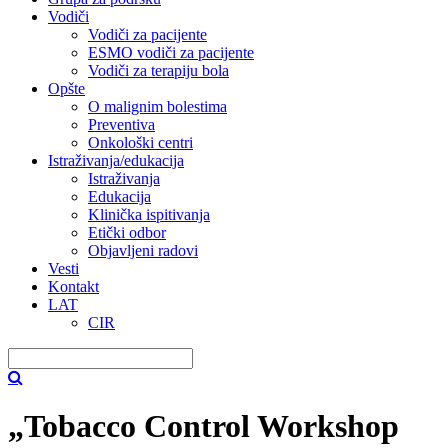
Vodiči
Vodiči za pacijente
ESMO vodiči za pacijente
Vodiči za terapiju bola
Opšte
O malignim bolestima
Preventiva
Onkološki centri
Istraživanja/edukacija
Istraživanja
Edukacija
Klinička ispitivanja
Etički odbor
Objavljeni radovi
Vesti
Kontakt
LAT
CIR
„Tobacco Control Workshop