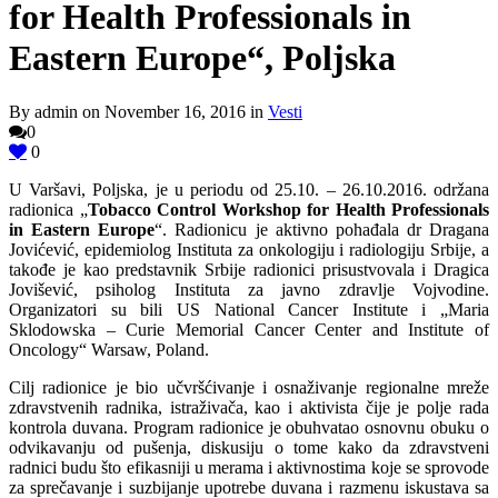
for Health Professionals in
Eastern Europe“, Poljska
By admin on November 16, 2016 in
Vesti
0
0
U Varšavi, Poljska, je u periodu od 25.10. – 26.10.2016. održana
radionica „
Tobacco Control Workshop for Health Professionals
in Eastern Europe
“. Radionicu je aktivno pohađala dr Dragana
Jovićević, epidemiolog Instituta za onkologiju i radiologiju Srbije, a
takođe je kao predstavnik Srbije radionici prisustvovala i Dragica
Jovišević, psiholog Instituta za javno zdravlje Vojvodine.
Organizatori su bili US National Cancer Institute i „Maria
Sklodowska – Curie Memorial Cancer Center and Institute of
Oncology“ Warsaw, Poland.
Cilj radionice je bio učvršćivanje i osnaživanje regionalne mreže
zdravstvenih radnika, istraživača, kao i aktivista čije je polje rada
kontrola duvana. Program radionice je obuhvatao osnovnu obuku o
odvikavanju od pušenja, diskusiju o tome kako da zdravstveni
radnici budu što efikasniji u merama i aktivnostima koje se sprovode
za sprečavanje i suzbijanje upotrebe duvana i razmenu iskustava sa