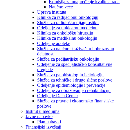
Komisija za unapređenje kvaliteta rada
Naučno veće
Uprava instituta
Klinika za radijacionu onkologiju
Služba za radiološku dijagnostiku
Odeljenje za nuklearnu medicinu
Klinika za onkološku hirurgiju
Klinika za medikalnu onkologiju
Odeljenje apoteke
Služba za naučnoistraživačku i obrazovnu
delatnost
Služba za pedijatrijsku onkologiju
Odeljenje za specijalističko konsultativne
preglede
Služba za patohistologiju i citologiju
Služba za tehničke i druge slične poslove
Odeljenje epidemiologije i prevencije
Odeljenje za obrazovanje i rehabilitaciju
Odeljenje Data Centar
Služba za pravne i ekonomsko finansijske
poslove
Institut u medijima
Javne nabavke
Plan nabavki
Finansijski izveštaji