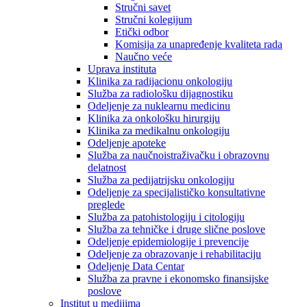
Stručni savet
Stručni kolegijum
Etički odbor
Komisija za unapređenje kvaliteta rada
Naučno veće
Uprava instituta
Klinika za radijacionu onkologiju
Služba za radiološku dijagnostiku
Odeljenje za nuklearnu medicinu
Klinika za onkološku hirurgiju
Klinika za medikalnu onkologiju
Odeljenje apoteke
Služba za naučnoistraživačku i obrazovnu
delatnost
Služba za pedijatrijsku onkologiju
Odeljenje za specijalističko konsultativne
preglede
Služba za patohistologiju i citologiju
Služba za tehničke i druge slične poslove
Odeljenje epidemiologije i prevencije
Odeljenje za obrazovanje i rehabilitaciju
Odeljenje Data Centar
Služba za pravne i ekonomsko finansijske
poslove
Institut u medijima