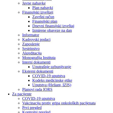
Javne nabavke
Plan nabavki
Finansijski izveštaji
Završni račun
Finansijski plan
Dnevni finansijski izveštaj
Izmirene obaveze na dan
Informator
Kadrovski podaci
Zaposlenje
Sestrinstvo
Akreditacija
Monografija Instituta
Interni dokumenti
Unutrašnje uzbunjivanje
Eksterni dokumenti
COVID-19 uputstva
Kodeks medicinske etike
Uputstva (Heliant, IZIS)
Planovi rada IORS
Za pacijente
COVID-19 uputstva
Vakcinacija protiv gripa onkoloških pacijenata
Prvi pregled
Kontrolni pregled