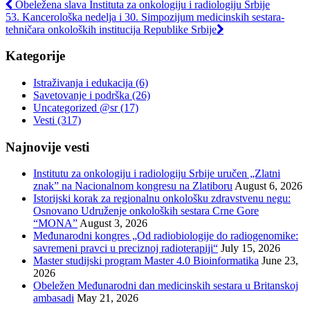
Obeležena slava Instituta za onkologiju i radiologiju Srbije
53. Kancerološka nedelja i 30. Simpozijum medicinskih sestara-
tehničara onkoloških institucija Republike Srbije
Kategorije
Istraživanja i edukacija
(6)
Savetovanje i podrška
(26)
Uncategorized @sr
(17)
Vesti
(317)
Najnovije vesti
Institutu za onkologiju i radiologiju Srbije uručen „Zlatni
znak” na Nacionalnom kongresu na Zlatiboru
August 6, 2026
Istorijski korak za regionalnu onkološku zdravstvenu negu:
Osnovano Udruženje onkoloških sestara Crne Gore
“MONA”
August 3, 2026
Međunarodni kongres „Od radiobiologije do radiogenomike:
savremeni pravci u preciznoj radioterapiji“
July 15, 2026
Master studijski program Master 4.0 Bioinformatika
June 23,
2026
Obeležen Međunarodni dan medicinskih sestara u Britanskoj
ambasadi
May 21, 2026