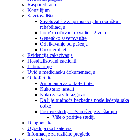
Raspored rada
Konzilijum
Savetovališta
Savetovalište za psihosocijalnu podršku i
rehabilitaciju
Podrška očuvanja kvaliteta života
Genetičko savetovalište
Odvikavanje od pušenja
Onkofertilitet
Evidencija zakazivanja
Hospitalizovani pacijenti
Laboratorije
Uvid u medicinsku dokumentaciju
Onkofertilitet
Ambulanta za onkofertilitet
Kako smo nastali
Kako zakazati razgovor
Da li je trudnoća bezbedna posle lečenja raka
dojke
Positive studija – Saopštenje za štampu
Više o positive studiji
Dijagnostika
Ugradnja port katetera
Informacije za različite preglede
Grupa za podršku