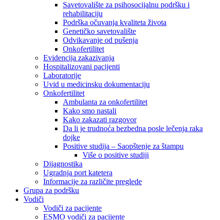
Savetovalište za psihosocijalnu podršku i
rehabilitaciju
Podrška očuvanja kvaliteta života
Genetičko savetovalište
Odvikavanje od pušenja
Onkofertilitet
Evidencija zakazivanja
Hospitalizovani pacijenti
Laboratorije
Uvid u medicinsku dokumentaciju
Onkofertilitet
Ambulanta za onkofertilitet
Kako smo nastali
Kako zakazati razgovor
Da li je trudnoća bezbedna posle lečenja raka
dojke
Positive studija – Saopštenje za štampu
Više o positive studiji
Dijagnostika
Ugradnja port katetera
Informacije za različite preglede
Grupa za podršku
Vodiči
Vodiči za pacijente
ESMO vodiči za pacijente