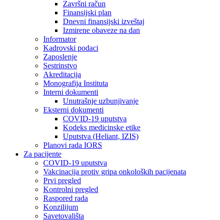
Završni račun
Finansijski plan
Dnevni finansijski izveštaj
Izmirene obaveze na dan
Informator
Kadrovski podaci
Zaposlenje
Sestrinstvo
Akreditacija
Monografija Instituta
Interni dokumenti
Unutrašnje uzbunjivanje
Eksterni dokumenti
COVID-19 uputstva
Kodeks medicinske etike
Uputstva (Heliant, IZIS)
Planovi rada IORS
Za pacijente
COVID-19 uputstva
Vakcinacija protiv gripa onkoloških pacijenata
Prvi pregled
Kontrolni pregled
Raspored rada
Konzilijum
Savetovališta