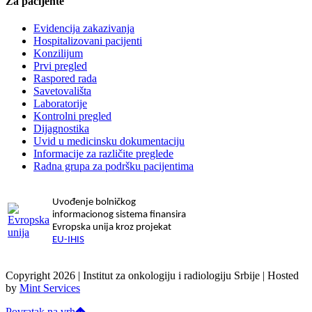
Za pacijente
Evidencija zakazivanja
Hospitalizovani pacijenti
Konzilijum
Prvi pregled
Raspored rada
Savetovališta
Laboratorije
Kontrolni pregled
Dijagnostika
Uvid u medicinsku dokumentaciju
Informacije za različite preglede
Radna grupa za podršku pacijentima
Uvođenje bolničkog
informacionog sistema finansira
Evropska unija kroz projekat
EU-IHIS
Copyright 2026 | Institut za onkologiju i radiologiju Srbije | Hosted
by
Mint Services
Povratak na vrh