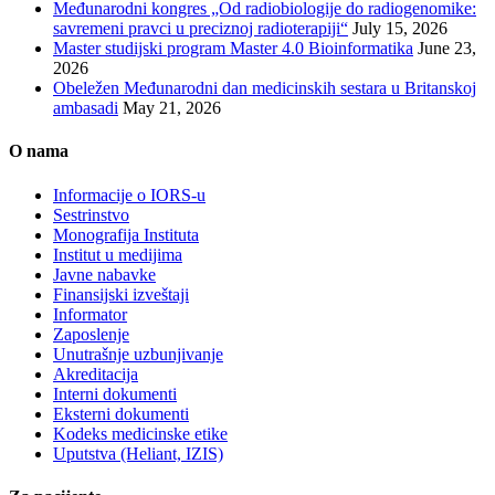
Međunarodni kongres „Od radiobiologije do radiogenomike:
savremeni pravci u preciznoj radioterapiji“
July 15, 2026
Master studijski program Master 4.0 Bioinformatika
June 23,
2026
Obeležen Međunarodni dan medicinskih sestara u Britanskoj
ambasadi
May 21, 2026
O nama
Informacije o IORS-u
Sestrinstvo
Monografija Instituta
Institut u medijima
Javne nabavke
Finansijski izveštaji
Informator
Zaposlenje
Unutrašnje uzbunjivanje
Akreditacija
Interni dokumenti
Eksterni dokumenti
Kodeks medicinske etike
Uputstva (Heliant, IZIS)