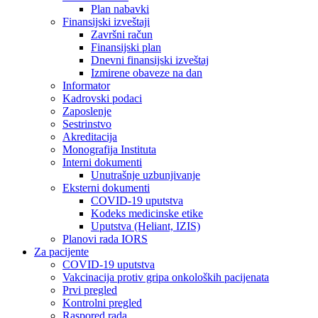
Plan nabavki
Finansijski izveštaji
Završni račun
Finansijski plan
Dnevni finansijski izveštaj
Izmirene obaveze na dan
Informator
Kadrovski podaci
Zaposlenje
Sestrinstvo
Akreditacija
Monografija Instituta
Interni dokumenti
Unutrašnje uzbunjivanje
Eksterni dokumenti
COVID-19 uputstva
Kodeks medicinske etike
Uputstva (Heliant, IZIS)
Planovi rada IORS
Za pacijente
COVID-19 uputstva
Vakcinacija protiv gripa onkoloških pacijenata
Prvi pregled
Kontrolni pregled
Raspored rada