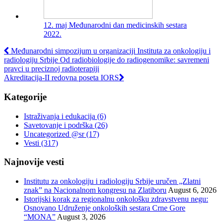
12. maj Međunarodni dan medicinskih sestara
2022.
Međunarodni simpozijum u organizaciji Instituta za onkologiju i
radiologiju Srbije Od radiobiologije do radiogenomike: savremeni
pravci u preciznoj radioterapiji
Akreditacija-II redovna poseta IORS
Kategorije
Istraživanja i edukacija
(6)
Savetovanje i podrška
(26)
Uncategorized @sr
(17)
Vesti
(317)
Najnovije vesti
Institutu za onkologiju i radiologiju Srbije uručen „Zlatni
znak” na Nacionalnom kongresu na Zlatiboru
August 6, 2026
Istorijski korak za regionalnu onkološku zdravstvenu negu:
Osnovano Udruženje onkoloških sestara Crne Gore
“MONA”
August 3, 2026