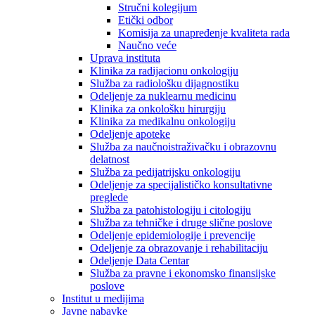
Stručni kolegijum
Etički odbor
Komisija za unapređenje kvaliteta rada
Naučno veće
Uprava instituta
Klinika za radijacionu onkologiju
Služba za radiološku dijagnostiku
Odeljenje za nuklearnu medicinu
Klinika za onkološku hirurgiju
Klinika za medikalnu onkologiju
Odeljenje apoteke
Služba za naučnoistraživačku i obrazovnu
delatnost
Služba za pedijatrijsku onkologiju
Odeljenje za specijalističko konsultativne
preglede
Služba za patohistologiju i citologiju
Služba za tehničke i druge slične poslove
Odeljenje epidemiologije i prevencije
Odeljenje za obrazovanje i rehabilitaciju
Odeljenje Data Centar
Služba za pravne i ekonomsko finansijske
poslove
Institut u medijima
Javne nabavke