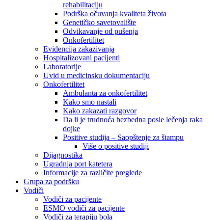
rehabilitaciju
Podrška očuvanja kvaliteta života
Genetičko savetovalište
Odvikavanje od pušenja
Onkofertilitet
Evidencija zakazivanja
Hospitalizovani pacijenti
Laboratorije
Uvid u medicinsku dokumentaciju
Onkofertilitet
Ambulanta za onkofertilitet
Kako smo nastali
Kako zakazati razgovor
Da li je trudnoća bezbedna posle lečenja raka
dojke
Positive studija – Saopštenje za štampu
Više o positive studiji
Dijagnostika
Ugradnja port katetera
Informacije za različite preglede
Grupa za podršku
Vodiči
Vodiči za pacijente
ESMO vodiči za pacijente
Vodiči za terapiju bola