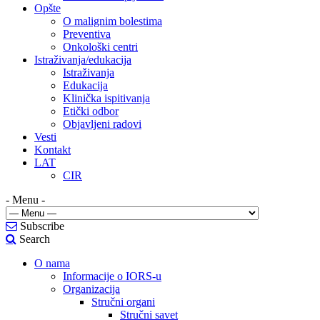
Opšte
O malignim bolestima
Preventiva
Onkološki centri
Istraživanja/edukacija
Istraživanja
Edukacija
Klinička ispitivanja
Etički odbor
Objavljeni radovi
Vesti
Kontakt
LAT
CIR
- Menu -
Subscribe
Search
O nama
Informacije o IORS-u
Organizacija
Stručni organi
Stručni savet