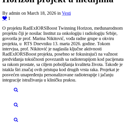
By admin on March 18, 2026 in
Vesti
1
O projektu RadExIORSBoost Twinning Horizon, međunarodnom
projektu čiji je nosilac Institut za onkologiju i radiologiju Srbije,
govorila je prof. Marina Nikitović, vođa radne grupe u okviru
projekta, u RTS Dnevniku 13. marta 2026. godine. Tokom
intervjua, prof. Nikitović je naglasila ključne aktivnosti
RadExIORSBoost projekta, posebno se fokusirajući na važnost
predviđanja toksičnosti povezanih sa radioterapijom kod pacijenata
sa rakom prostate, sa ciljem poboljšanja kvaliteta života. Takođe je
istakla širi značaj ovih pristupa kod drugih vrsta raka. Projekat je
posvećen unapređenju personalizovane radioterapije i jačanju
integracije istraživanja u kliničku praksu.