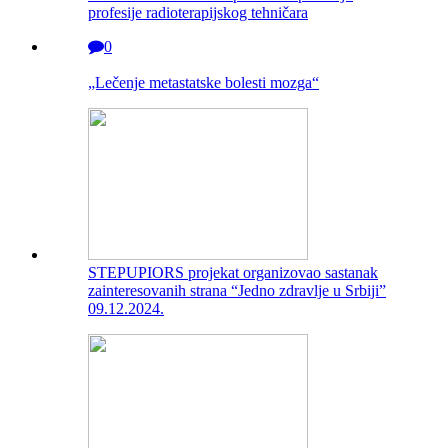
profesije radioterapijskog tehničara
0
„Lečenje metastatske bolesti mozga“
STEPUPIORS projekat organizovao sastanak
zainteresovanih strana “Jedno zdravlje u Srbiji”
09.12.2024.