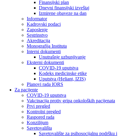
Finansijski plan
Dnevni finansijski izveštaj
Izmirene obaveze na dan
Informator
Kadrovski podaci
Zaposlenje
Sestrinstvo
Akreditacija
Monografija Instituta
Interni dokumenti
Unutrašnje uzbunjivanje
Eksterni dokumenti
COVID-19 uputstva
Kodeks medicinske etike
Uputstva (Heliant, IZIS)
Planovi rada IORS
Za pacijente
COVID-19 uputstva
Vakcinacija protiv gripa onkoloških pacijenata
Prvi pregled
Kontrolni pregled
Raspored rada
Konzilijum
Savetovališta
Savetovalište za psihosocijalnu podršku i