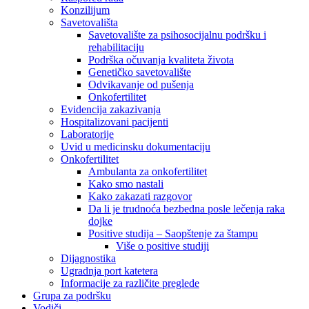
Konzilijum
Savetovališta
Savetovalište za psihosocijalnu podršku i
rehabilitaciju
Podrška očuvanja kvaliteta života
Genetičko savetovalište
Odvikavanje od pušenja
Onkofertilitet
Evidencija zakazivanja
Hospitalizovani pacijenti
Laboratorije
Uvid u medicinsku dokumentaciju
Onkofertilitet
Ambulanta za onkofertilitet
Kako smo nastali
Kako zakazati razgovor
Da li je trudnoća bezbedna posle lečenja raka
dojke
Positive studija – Saopštenje za štampu
Više o positive studiji
Dijagnostika
Ugradnja port katetera
Informacije za različite preglede
Grupa za podršku
Vodiči