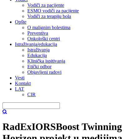
Vodiči za pacijente
ESMO vodiči za pacijente
Vodiči za terapiju bola
Opšte
O malignim bolestima
Preventiva
Onkološki centri
Istraživanja/edukacija
Istraživanja
Edukacija
Klinička ispitivanja
Etički odbor
Objavljeni radovi
Vesti
Kontakt
LAT
CIR
RadExIORSBoost Twinning
Horizon projekt u medijima