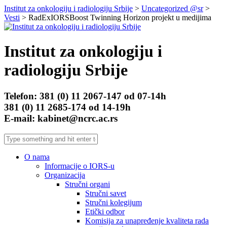
Institut za onkologiju i radiologiju Srbije
>
Uncategorized @sr
>
Vesti
> RadExIORSBoost Twinning Horizon projekt u medijima
Institut za onkologiju i
radiologiju Srbije
Telefon: 381 (0) 11 2067-147 od 07-14h
381 (0) 11 2685-174 od 14-19h
E-mail: kabinet@ncrc.ac.rs
O nama
Informacije o IORS-u
Organizacija
Stručni organi
Stručni savet
Stručni kolegijum
Etički odbor
Komisija za unapređenje kvaliteta rada