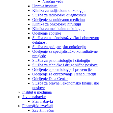
Naučno veće
Uprava instituta
Klinika za radijacionu onkologiju
Služba za radiološku dijagnostiku
Odeljenje za nuklearnu medicinu
Klinika za onkološku hirurgiju
Klinika za medikalnu onkologiju
Odeljenje apoteke
Služba za naučnoistraživačku i obrazovnu
delatnost
Služba za pedijatrijsku onkologiju
Odeljenje za specijalističko konsultativne
preglede
Služba za patohistologiju i citologiju
Služba za tehničke i druge slične poslove
Odeljenje epidemiologije i prevencije
Odeljenje za obrazovanje i rehabilitaciju
Odeljenje Data Centar
Služba za pravne i ekonomsko finansijske
poslove
Institut u medijima
Javne nabavke
Plan nabavki
Finansijski izveštaji
Završni račun