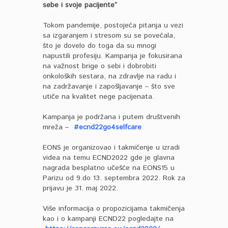
sebe i svoje pacijente“
Tokom pandemije, postojeća pitanja u vezi
sa izgaranjem i stresom su se povećala,
što je dovelo do toga da su mnogi
napustili profesiju. Kampanja je fokusirana
na važnost brige o sebi i dobrobiti
onkoloških sestara, na zdravlje na radu i
na zadržavanje i zapošljavanje – što sve
utiče na kvalitet nege pacijenata.
Kampanja je podržana i putem društvenih
mreža –
#ecnd22go4selfcare
EONS je organizovao i takmičenje u izradi
videa na temu ECND2022 gde je glavna
nagrada besplatno učešće na EONS15 u
Parizu od 9.do 13. septembra 2022. Rok za
prijavu je 31. maj 2022.
Više informacija o propozicijama takmičenja
kao i o kampanji ECND22 pogledajte na