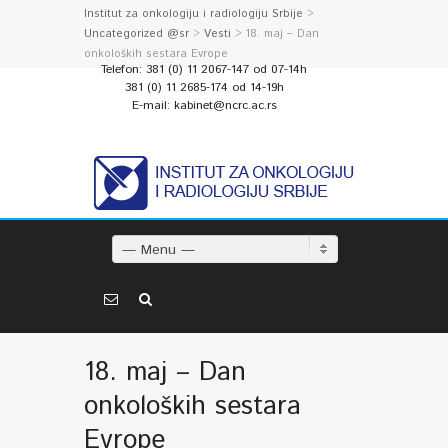
Institut za onkologiju i radiologiju Srbije
>
Uncategorized @sr
>
Vesti
> 18. maj – Dan
onkoloških sestara Evrope
Telefon: 381 (0) 11 2067-147 od 07-14h
381 (0) 11 2685-174 od 14-19h
E-mail: kabinet@ncrc.ac.rs
— Menu —
18. maj – Dan
onkoloških sestara
Evrope