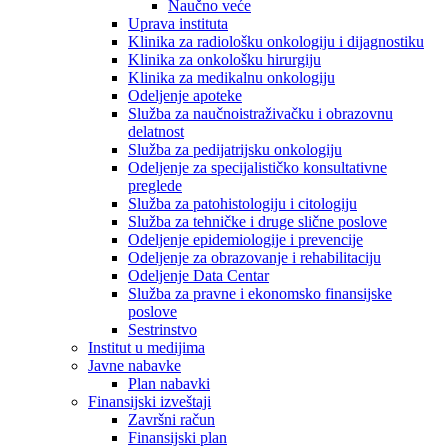
Naučno veće
Uprava instituta
Klinika za radiološku onkologiju i dijagnostiku
Klinika za onkološku hirurgiju
Klinika za medikalnu onkologiju
Odeljenje apoteke
Služba za naučnoistraživačku i obrazovnu
delatnost
Služba za pedijatrijsku onkologiju
Odeljenje za specijalističko konsultativne
preglede
Služba za patohistologiju i citologiju
Služba za tehničke i druge slične poslove
Odeljenje epidemiologije i prevencije
Odeljenje za obrazovanje i rehabilitaciju
Odeljenje Data Centar
Služba za pravne i ekonomsko finansijske
poslove
Sestrinstvo
Institut u medijima
Javne nabavke
Plan nabavki
Finansijski izveštaji
Završni račun
Finansijski plan