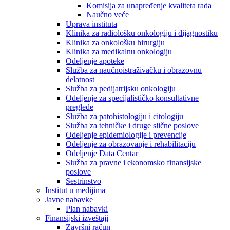
Komisija za unapređenje kvaliteta rada
Naučno veće
Uprava instituta
Klinika za radiološku onkologiju i dijagnostiku
Klinika za onkološku hirurgiju
Klinika za medikalnu onkologiju
Odeljenje apoteke
Služba za naučnoistraživačku i obrazovnu
delatnost
Služba za pedijatrijsku onkologiju
Odeljenje za specijalističko konsultativne
preglede
Služba za patohistologiju i citologiju
Služba za tehničke i druge slične poslove
Odeljenje epidemiologije i prevencije
Odeljenje za obrazovanje i rehabilitaciju
Odeljenje Data Centar
Služba za pravne i ekonomsko finansijske
poslove
Sestrinstvo
Institut u medijima
Javne nabavke
Plan nabavki
Finansijski izveštaji
Završni račun