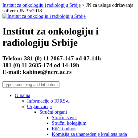
Institut za onkologiju i radiologiju Srbije
> JN za usluge održavanja
softvera JN 35/2018
Institut za onkologiju i
radiologiju Srbije
Telefon: 381 (0) 11 2067-147 od 07-14h
381 (0) 11 2685-174 od 14-19h
E-mail: kabinet@ncrc.ac.rs
O nama
Informacije o IORS-u
Organizacija
Stručni organi
Stručni savet
Stručni kolegijum
Etički odbor
Komisija za unapređenje kvaliteta rada