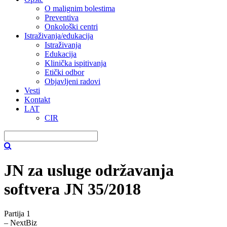
O malignim bolestima
Preventiva
Onkološki centri
Istraživanja/edukacija
Istraživanja
Edukacija
Klinička ispitivanja
Etički odbor
Objavljeni radovi
Vesti
Kontakt
LAT
CIR
JN za usluge održavanja
softvera JN 35/2018
Partija 1
– NextBiz