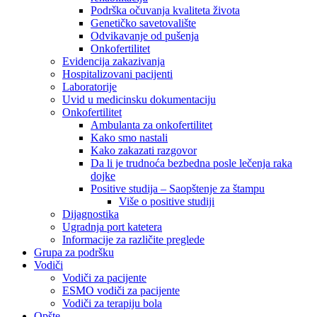
Podrška očuvanja kvaliteta života
Genetičko savetovalište
Odvikavanje od pušenja
Onkofertilitet
Evidencija zakazivanja
Hospitalizovani pacijenti
Laboratorije
Uvid u medicinsku dokumentaciju
Onkofertilitet
Ambulanta za onkofertilitet
Kako smo nastali
Kako zakazati razgovor
Da li je trudnoća bezbedna posle lečenja raka
dojke
Positive studija – Saopštenje za štampu
Više o positive studiji
Dijagnostika
Ugradnja port katetera
Informacije za različite preglede
Grupa za podršku
Vodiči
Vodiči za pacijente
ESMO vodiči za pacijente
Vodiči za terapiju bola
Opšte