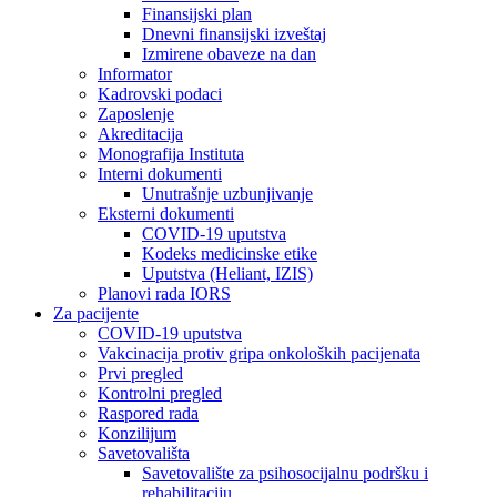
Finansijski plan
Dnevni finansijski izveštaj
Izmirene obaveze na dan
Informator
Kadrovski podaci
Zaposlenje
Akreditacija
Monografija Instituta
Interni dokumenti
Unutrašnje uzbunjivanje
Eksterni dokumenti
COVID-19 uputstva
Kodeks medicinske etike
Uputstva (Heliant, IZIS)
Planovi rada IORS
Za pacijente
COVID-19 uputstva
Vakcinacija protiv gripa onkoloških pacijenata
Prvi pregled
Kontrolni pregled
Raspored rada
Konzilijum
Savetovališta
Savetovalište za psihosocijalnu podršku i
rehabilitaciju