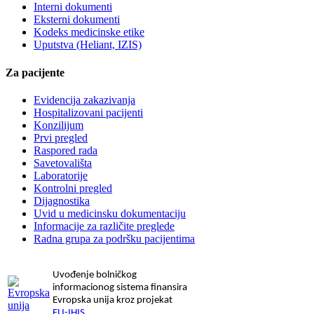
Interni dokumenti
Eksterni dokumenti
Kodeks medicinske etike
Uputstva (Heliant, IZIS)
Za pacijente
Evidencija zakazivanja
Hospitalizovani pacijenti
Konzilijum
Prvi pregled
Raspored rada
Savetovališta
Laboratorije
Kontrolni pregled
Dijagnostika
Uvid u medicinsku dokumentaciju
Informacije za različite preglede
Radna grupa za podršku pacijentima
Uvođenje bolničkog
informacionog sistema finansira
Evropska unija kroz projekat
EU-IHIS