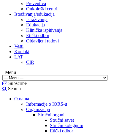
Preventiva
Onkološki centri
Istraživanja/edukacija
Istraživanja
Edukacija
Klinička ispitivanja
Etički odbor
Objavljeni radovi
Vesti
Kontakt
LAT
CIR
- Menu -
Subscribe
Search
O nama
Informacije o IORS-u
Organizacija
Stručni organi
Stručni savet
Stručni kolegijum
Etički odbor