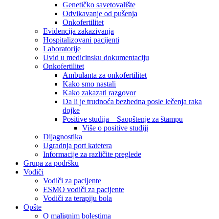
Genetičko savetovalište
Odvikavanje od pušenja
Onkofertilitet
Evidencija zakazivanja
Hospitalizovani pacijenti
Laboratorije
Uvid u medicinsku dokumentaciju
Onkofertilitet
Ambulanta za onkofertilitet
Kako smo nastali
Kako zakazati razgovor
Da li je trudnoća bezbedna posle lečenja raka
dojke
Positive studija – Saopštenje za štampu
Više o positive studiji
Dijagnostika
Ugradnja port katetera
Informacije za različite preglede
Grupa za podršku
Vodiči
Vodiči za pacijente
ESMO vodiči za pacijente
Vodiči za terapiju bola
Opšte
O malignim bolestima