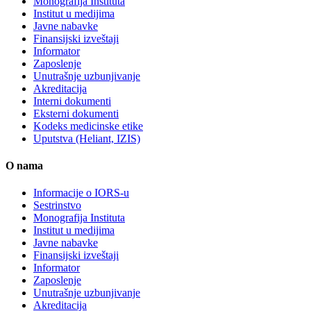
Monografija Instituta
Institut u medijima
Javne nabavke
Finansijski izveštaji
Informator
Zaposlenje
Unutrašnje uzbunjivanje
Akreditacija
Interni dokumenti
Eksterni dokumenti
Kodeks medicinske etike
Uputstva (Heliant, IZIS)
O nama
Informacije o IORS-u
Sestrinstvo
Monografija Instituta
Institut u medijima
Javne nabavke
Finansijski izveštaji
Informator
Zaposlenje
Unutrašnje uzbunjivanje
Akreditacija