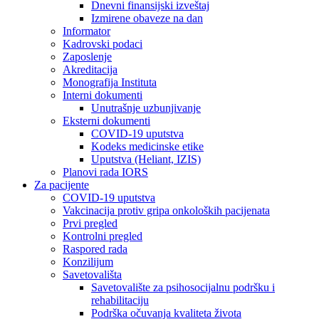
Dnevni finansijski izveštaj
Izmirene obaveze na dan
Informator
Kadrovski podaci
Zaposlenje
Akreditacija
Monografija Instituta
Interni dokumenti
Unutrašnje uzbunjivanje
Eksterni dokumenti
COVID-19 uputstva
Kodeks medicinske etike
Uputstva (Heliant, IZIS)
Planovi rada IORS
Za pacijente
COVID-19 uputstva
Vakcinacija protiv gripa onkoloških pacijenata
Prvi pregled
Kontrolni pregled
Raspored rada
Konzilijum
Savetovališta
Savetovalište za psihosocijalnu podršku i
rehabilitaciju
Podrška očuvanja kvaliteta života