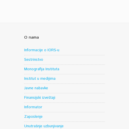
O nama
Informacije o IORS-u
Sestrinstvo
Monografija Instituta
Institut u medijima
Javne nabavke
Finansijski izveštaji
Informator
Zaposlenje
Unutrašnje uzbunjivanje