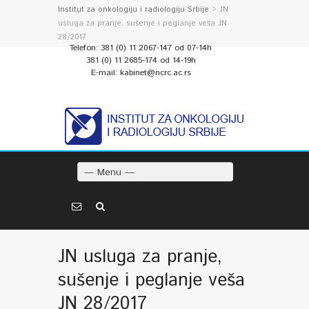
Institut za onkologiju i radiologiju Srbije
> JN
usluga za pranje, sušenje i peglanje veša JN
28/2017
Telefon: 381 (0) 11 2067-147 od 07-14h
381 (0) 11 2685-174 od 14-19h
E-mail: kabinet@ncrc.ac.rs
— Menu —
JN usluga za pranje,
sušenje i peglanje veša
JN 28/2017