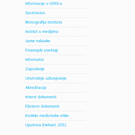
Informacije o IORS-u
Sestrinstvo
Monografija Instituta
Institut u medijima
Javne nabavke
Finansijski izveštaji
Informator
Zaposlenje
Unutrašnje uzbunjivanje
Akreditacija
Interni dokumenti
Eksterni dokumenti
Kodeks medicinske etike
Uputstva (Heliant, IZIS)