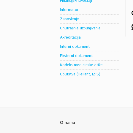
Finansijski izveštaji
Informator
Zaposlenje
Unutrašnje uzbunjivanje
Akreditacija
Interni dokumenti
Eksterni dokumenti
Kodeks medicinske etike
Uputstva (Heliant, IZIS)
O nama