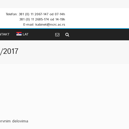
Telefon: 381 (0) 11 2067-147 od 07-14h
381 (0) 11 2685-174 od 14-19h
E-mail: kabinet@ncrc.ac.rs
NTAKT
LAT
5/2017
ervnim delovima