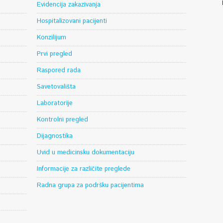
Evidencija zakazivanja
Hospitalizovani pacijenti
Konzilijum
Prvi pregled
Raspored rada
Savetovališta
Laboratorije
Kontrolni pregled
Dijagnostika
Uvid u medicinsku dokumentaciju
Informacije za različite preglede
Radna grupa za podršku pacijentima