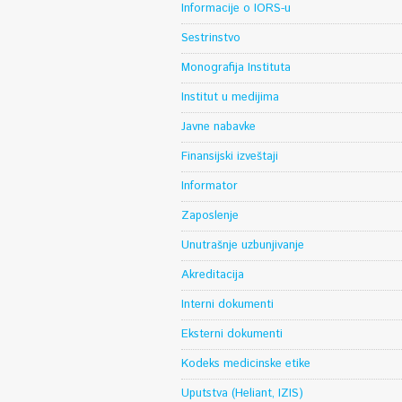
Informacije o IORS-u
Sestrinstvo
Monografija Instituta
Institut u medijima
Javne nabavke
Finansijski izveštaji
Informator
Zaposlenje
Unutrašnje uzbunjivanje
Akreditacija
Interni dokumenti
Eksterni dokumenti
Kodeks medicinske etike
Uputstva (Heliant, IZIS)