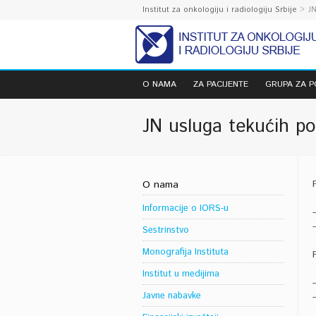
Institut za onkologiju i radiologiju Srbije
> JN
O NAMA
ZA PACIJENTE
GRUPA ZA 
JN usluga tekućih po
O nama
Informacije o IORS-u
Sestrinstvo
Monografija Instituta
Institut u medijima
Javne nabavke