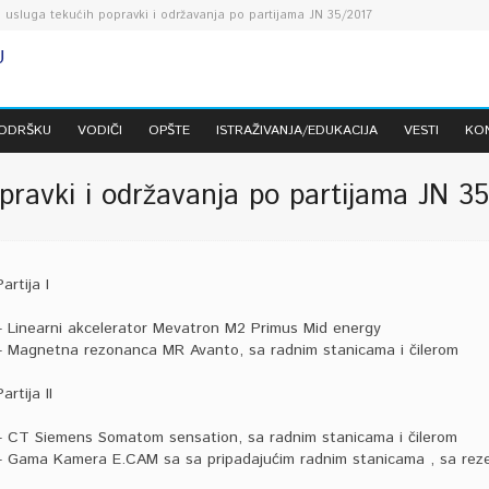
 usluga tekućih popravki i održavanja po partijama JN 35/2017
PODRŠKU
VODIČI
OPŠTE
ISTRAŽIVANJA/EDUKACIJA
VESTI
KO
pravki i održavanja po partijama JN 3
Partija I
– Linearni akcelerator Mevatron M2 Primus Mid energy
– Magnetna rezonanca MR Avanto, sa radnim stanicama i čilerom
Partija II
– CT Siemens Somatom sensation, sa radnim stanicama i čilerom
– Gama Kamera E.CAM sa sa pripadajućim radnim stanicama , sa rez