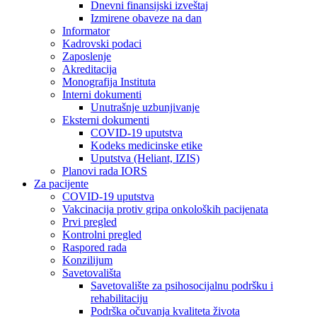
Dnevni finansijski izveštaj
Izmirene obaveze na dan
Informator
Kadrovski podaci
Zaposlenje
Akreditacija
Monografija Instituta
Interni dokumenti
Unutrašnje uzbunjivanje
Eksterni dokumenti
COVID-19 uputstva
Kodeks medicinske etike
Uputstva (Heliant, IZIS)
Planovi rada IORS
Za pacijente
COVID-19 uputstva
Vakcinacija protiv gripa onkoloških pacijenata
Prvi pregled
Kontrolni pregled
Raspored rada
Konzilijum
Savetovališta
Savetovalište za psihosocijalnu podršku i
rehabilitaciju
Podrška očuvanja kvaliteta života