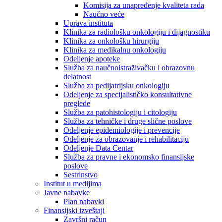
Komisija za unapređenje kvaliteta rada
Naučno veće
Uprava instituta
Klinika za radiološku onkologiju i dijagnostiku
Klinika za onkološku hirurgiju
Klinika za medikalnu onkologiju
Odeljenje apoteke
Služba za naučnoistraživačku i obrazovnu
delatnost
Služba za pedijatrijsku onkologiju
Odeljenje za specijalističko konsultativne
preglede
Služba za patohistologiju i citologiju
Služba za tehničke i druge slične poslove
Odeljenje epidemiologije i prevencije
Odeljenje za obrazovanje i rehabilitaciju
Odeljenje Data Centar
Služba za pravne i ekonomsko finansijske
poslove
Sestrinstvo
Institut u medijima
Javne nabavke
Plan nabavki
Finansijski izveštaji
Završni račun