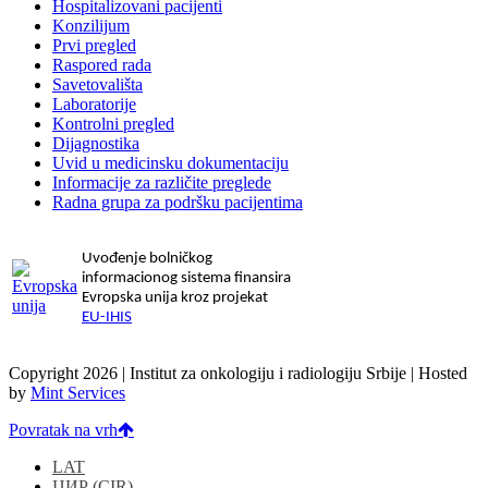
Hospitalizovani pacijenti
Konzilijum
Prvi pregled
Raspored rada
Savetovališta
Laboratorije
Kontrolni pregled
Dijagnostika
Uvid u medicinsku dokumentaciju
Informacije za različite preglede
Radna grupa za podršku pacijentima
Uvođenje bolničkog
informacionog sistema finansira
Evropska unija kroz projekat
EU-IHIS
Copyright 2026 | Institut za onkologiju i radiologiju Srbije | Hosted
by
Mint Services
Povratak na vrh
LAT
ЦИР
(
CIR
)