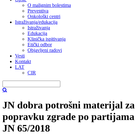
O malignim bolestima
Preventiva
Onkološki centri
Istraživanja/edukacija
Istraživanja
Edukacija
Klinička ispitivanja
Etički odbor
Objavljeni radovi
Vesti
Kontakt
LAT
CIR
JN dobra potrošni materijal za
popravku zgrade po partijama
JN 65/2018