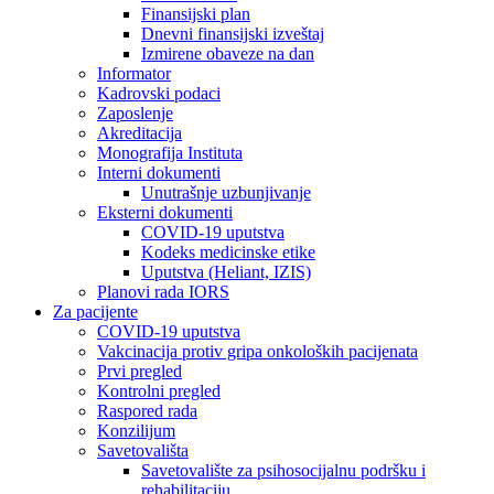
Finansijski plan
Dnevni finansijski izveštaj
Izmirene obaveze na dan
Informator
Kadrovski podaci
Zaposlenje
Akreditacija
Monografija Instituta
Interni dokumenti
Unutrašnje uzbunjivanje
Eksterni dokumenti
COVID-19 uputstva
Kodeks medicinske etike
Uputstva (Heliant, IZIS)
Planovi rada IORS
Za pacijente
COVID-19 uputstva
Vakcinacija protiv gripa onkoloških pacijenata
Prvi pregled
Kontrolni pregled
Raspored rada
Konzilijum
Savetovališta
Savetovalište za psihosocijalnu podršku i
rehabilitaciju