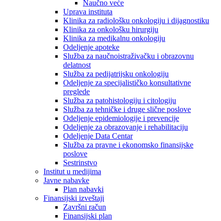
Naučno veće
Uprava instituta
Klinika za radiološku onkologiju i dijagnostiku
Klinika za onkološku hirurgiju
Klinika za medikalnu onkologiju
Odeljenje apoteke
Služba za naučnoistraživačku i obrazovnu
delatnost
Služba za pedijatrijsku onkologiju
Odeljenje za specijalističko konsultativne
preglede
Služba za patohistologiju i citologiju
Služba za tehničke i druge slične poslove
Odeljenje epidemiologije i prevencije
Odeljenje za obrazovanje i rehabilitaciju
Odeljenje Data Centar
Služba za pravne i ekonomsko finansijske
poslove
Sestrinstvo
Institut u medijima
Javne nabavke
Plan nabavki
Finansijski izveštaji
Završni račun
Finansijski plan