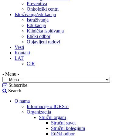
Preventiva
Onkološki centri
Istraživanja/edukacija
Istraživanja
Edukacija
Klinička ispitivanja
Etički odbor
Objavljeni radovi
Vesti
Kontakt
LAT
CIR
- Menu -
Subscribe
Search
O nama
Informacije o IORS-u
Organizacija
Stručni organi
Stručni savet
Stručni kolegijum
Etički odbor