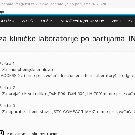
 dobara: reagensi za kliničke laboratorije po partijama JN 20/2019
PODRŠKU
VODIČI
OPŠTE
ISTRAŽIVANJA/EDUKACIJA
VESTI
KO
za kliničke laboratorije po partijama J
Partija 1
– Za imunohemijski analizator
»ACCESS 2« (firme proizvođača Instrumentation Laboratory) ili odgova
Partija 2
– Za brojače krvnih slika „DxH 500, DxH 800, LH 780” (firme proizvođ
Partija 3
– Za aparat za hemostazu „STA COMPACT MAX” (firme proizvođača S
Konkursna dokumentacija