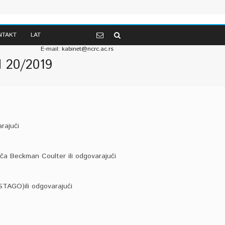
Telefon: 381 (0) 11 2067-147 od 07-14h
NTAKT
LAT
381 (0) 11 2685-174 od 14-19h
E-mail: kabinet@ncrc.ac.rs
N 20/2019
rajući
ača Beckman Coulter ili odgovarajući
TAGO)ili odgovarajući