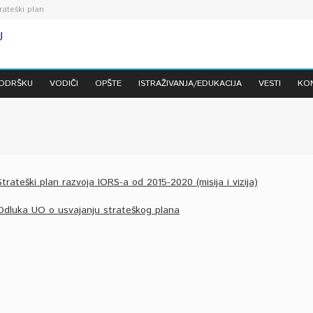
rateški plan
PODRŠKU
VODIČI
OPŠTE
ISTRAŽIVANJA/EDUKACIJA
VESTI
KO
Strateški plan razvoja IORS-a od 2015-2020 (misija i vizija)
Odluka UO o usvajanju strateškog plana