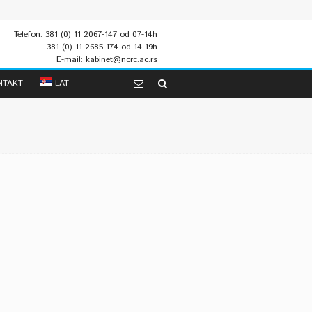
Telefon: 381 (0) 11 2067-147 od 07-14h
381 (0) 11 2685-174 od 14-19h
E-mail: kabinet@ncrc.ac.rs
NTAKT
LAT