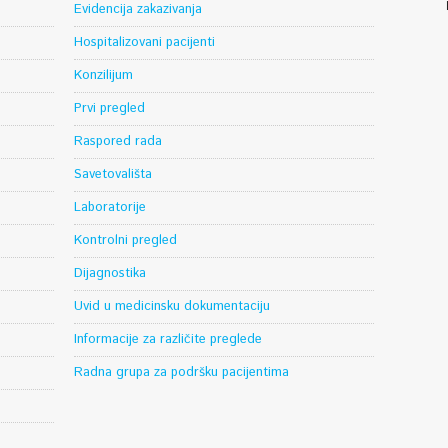
Evidencija zakazivanja
Hospitalizovani pacijenti
Konzilijum
Prvi pregled
Raspored rada
Savetovališta
Laboratorije
Kontrolni pregled
Dijagnostika
Uvid u medicinsku dokumentaciju
Informacije za različite preglede
Radna grupa za podršku pacijentima