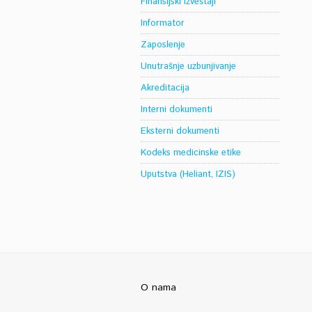
Finansijski izveštaji
Informator
Zaposlenje
Unutrašnje uzbunjivanje
Akreditacija
Interni dokumenti
Eksterni dokumenti
Kodeks medicinske etike
Uputstva (Heliant, IZIS)
O nama