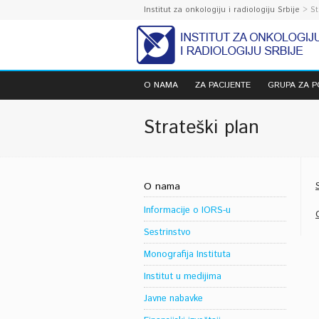
Institut za onkologiju i radiologiju Srbije
> St
O NAMA
ZA PACIJENTE
GRUPA ZA 
Strateški plan
O nama
Informacije o IORS-u
Sestrinstvo
Monografija Instituta
Institut u medijima
Javne nabavke