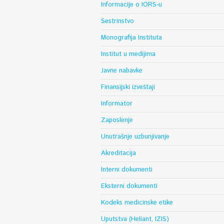
Informacije o IORS-u
Sestrinstvo
Monografija Instituta
Institut u medijima
Javne nabavke
Finansijski izveštaji
Informator
Zaposlenje
Unutrašnje uzbunjivanje
Akreditacija
Interni dokumenti
Eksterni dokumenti
Kodeks medicinske etike
Uputstva (Heliant, IZIS)