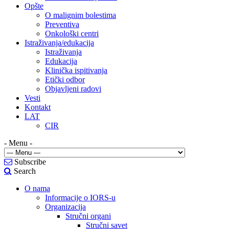
Opšte
O malignim bolestima
Preventiva
Onkološki centri
Istraživanja/edukacija
Istraživanja
Edukacija
Klinička ispitivanja
Etički odbor
Objavljeni radovi
Vesti
Kontakt
LAT
CIR
- Menu -
Subscribe
Search
O nama
Informacije o IORS-u
Organizacija
Stručni organi
Stručni savet