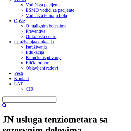
Vodiči za pacijente
ESMO vodiči za pacijente
Vodiči za terapiju bola
Opšte
O malignim bolestima
Preventiva
Onkološki centri
Istraživanja/edukacija
Istraživanja
Edukacija
Klinička ispitivanja
Etički odbor
Objavljeni radovi
Vesti
Kontakt
LAT
CIR
JN usluga tenziometara sa
rezervnim delovima