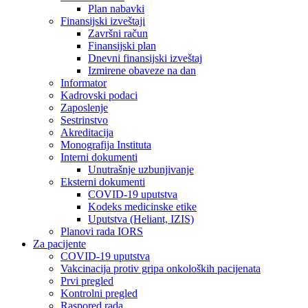
Plan nabavki
Finansijski izveštaji
Završni račun
Finansijski plan
Dnevni finansijski izveštaj
Izmirene obaveze na dan
Informator
Kadrovski podaci
Zaposlenje
Sestrinstvo
Akreditacija
Monografija Instituta
Interni dokumenti
Unutrašnje uzbunjivanje
Eksterni dokumenti
COVID-19 uputstva
Kodeks medicinske etike
Uputstva (Heliant, IZIS)
Planovi rada IORS
Za pacijente
COVID-19 uputstva
Vakcinacija protiv gripa onkoloških pacijenata
Prvi pregled
Kontrolni pregled
Raspored rada