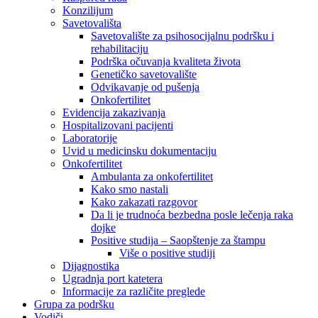
Konzilijum
Savetovališta
Savetovalište za psihosocijalnu podršku i
rehabilitaciju
Podrška očuvanja kvaliteta života
Genetičko savetovalište
Odvikavanje od pušenja
Onkofertilitet
Evidencija zakazivanja
Hospitalizovani pacijenti
Laboratorije
Uvid u medicinsku dokumentaciju
Onkofertilitet
Ambulanta za onkofertilitet
Kako smo nastali
Kako zakazati razgovor
Da li je trudnoća bezbedna posle lečenja raka
dojke
Positive studija – Saopštenje za štampu
Više o positive studiji
Dijagnostika
Ugradnja port katetera
Informacije za različite preglede
Grupa za podršku
Vodiči