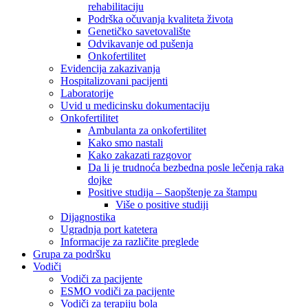
rehabilitaciju
Podrška očuvanja kvaliteta života
Genetičko savetovalište
Odvikavanje od pušenja
Onkofertilitet
Evidencija zakazivanja
Hospitalizovani pacijenti
Laboratorije
Uvid u medicinsku dokumentaciju
Onkofertilitet
Ambulanta za onkofertilitet
Kako smo nastali
Kako zakazati razgovor
Da li je trudnoća bezbedna posle lečenja raka
dojke
Positive studija – Saopštenje za štampu
Više o positive studiji
Dijagnostika
Ugradnja port katetera
Informacije za različite preglede
Grupa za podršku
Vodiči
Vodiči za pacijente
ESMO vodiči za pacijente
Vodiči za terapiju bola