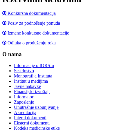
Konkursna dokumentacija
Poziv za podnošenje ponuda
Izmene konkursne dokumentacije
Odluka o produženju roka
O nama
Informacije o IORS-u
Sestrinstvo
Monografija Instituta
Institut u medijima
Javne nabavke
Finansijski izveštaji
Informator
Zaposlenje
Unutrašnje uzbunjivanje
Akreditacija
Interni dokumenti
Eksterni dokumenti
Kodeks medicinske etike