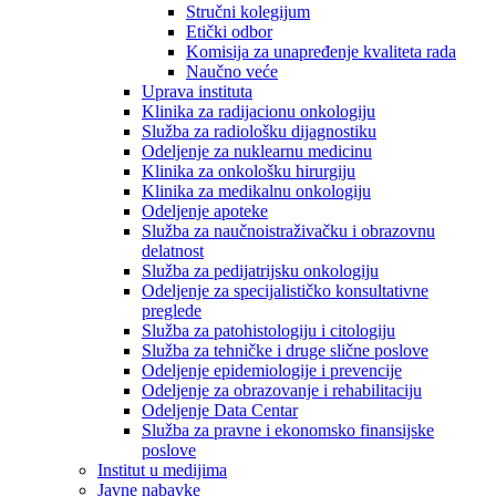
Stručni kolegijum
Etički odbor
Komisija za unapređenje kvaliteta rada
Naučno veće
Uprava instituta
Klinika za radijacionu onkologiju
Služba za radiološku dijagnostiku
Odeljenje za nuklearnu medicinu
Klinika za onkološku hirurgiju
Klinika za medikalnu onkologiju
Odeljenje apoteke
Služba za naučnoistraživačku i obrazovnu
delatnost
Služba za pedijatrijsku onkologiju
Odeljenje za specijalističko konsultativne
preglede
Služba za patohistologiju i citologiju
Služba za tehničke i druge slične poslove
Odeljenje epidemiologije i prevencije
Odeljenje za obrazovanje i rehabilitaciju
Odeljenje Data Centar
Služba za pravne i ekonomsko finansijske
poslove
Institut u medijima
Javne nabavke