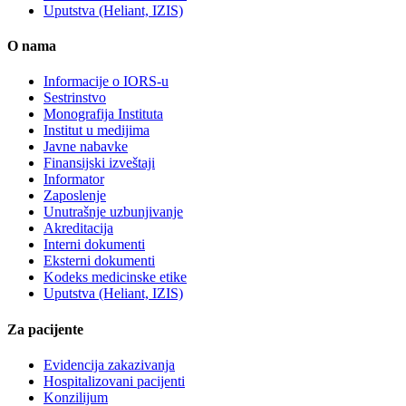
Uputstva (Heliant, IZIS)
O nama
Informacije o IORS-u
Sestrinstvo
Monografija Instituta
Institut u medijima
Javne nabavke
Finansijski izveštaji
Informator
Zaposlenje
Unutrašnje uzbunjivanje
Akreditacija
Interni dokumenti
Eksterni dokumenti
Kodeks medicinske etike
Uputstva (Heliant, IZIS)
Za pacijente
Evidencija zakazivanja
Hospitalizovani pacijenti
Konzilijum