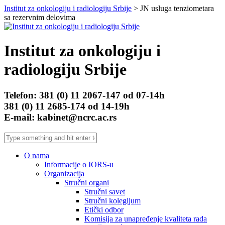
Institut za onkologiju i radiologiju Srbije
> JN usluga tenziometara
sa rezervnim delovima
Institut za onkologiju i
radiologiju Srbije
Telefon: 381 (0) 11 2067-147 od 07-14h
381 (0) 11 2685-174 od 14-19h
E-mail: kabinet@ncrc.ac.rs
O nama
Informacije o IORS-u
Organizacija
Stručni organi
Stručni savet
Stručni kolegijum
Etički odbor
Komisija za unapređenje kvaliteta rada