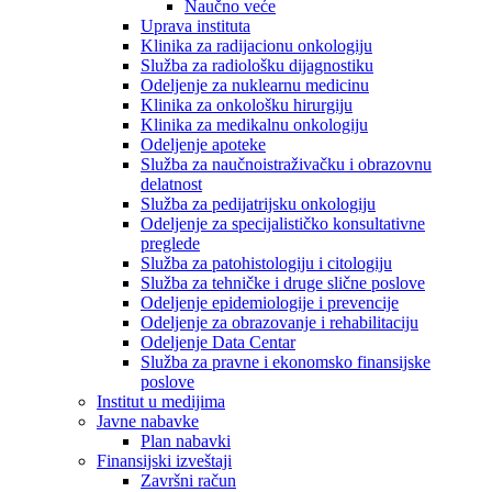
Naučno veće
Uprava instituta
Klinika za radijacionu onkologiju
Služba za radiološku dijagnostiku
Odeljenje za nuklearnu medicinu
Klinika za onkološku hirurgiju
Klinika za medikalnu onkologiju
Odeljenje apoteke
Služba za naučnoistraživačku i obrazovnu
delatnost
Služba za pedijatrijsku onkologiju
Odeljenje za specijalističko konsultativne
preglede
Služba za patohistologiju i citologiju
Služba za tehničke i druge slične poslove
Odeljenje epidemiologije i prevencije
Odeljenje za obrazovanje i rehabilitaciju
Odeljenje Data Centar
Služba za pravne i ekonomsko finansijske
poslove
Institut u medijima
Javne nabavke
Plan nabavki
Finansijski izveštaji
Završni račun