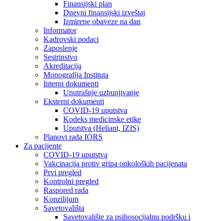
Finansijski plan
Dnevni finansijski izveštaj
Izmirene obaveze na dan
Informator
Kadrovski podaci
Zaposlenje
Sestrinstvo
Akreditacija
Monografija Instituta
Interni dokumenti
Unutrašnje uzbunjivanje
Eksterni dokumenti
COVID-19 uputstva
Kodeks medicinske etike
Uputstva (Heliant, IZIS)
Planovi rada IORS
Za pacijente
COVID-19 uputstva
Vakcinacija protiv gripa onkoloških pacijenata
Prvi pregled
Kontrolni pregled
Raspored rada
Konzilijum
Savetovališta
Savetovalište za psihosocijalnu podršku i