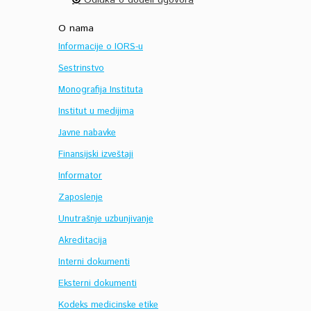
Odluka o dodeli ugovora
O nama
Informacije o IORS-u
Sestrinstvo
Monografija Instituta
Institut u medijima
Javne nabavke
Finansijski izveštaji
Informator
Zaposlenje
Unutrašnje uzbunjivanje
Akreditacija
Interni dokumenti
Eksterni dokumenti
Kodeks medicinske etike