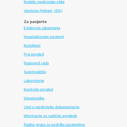
Kodeks medicinske etike
Uputstva (Heliant, IZIS)
Za pacijente
Evidencija zakazivanja
Hospitalizovani pacijenti
Konzilijum
Prvi pregled
Raspored rada
Savetovališta
Laboratorije
Kontrolni pregled
Dijagnostika
Uvid u medicinsku dokumentaciju
Informacije za različite preglede
Radna grupa za podršku pacijentima