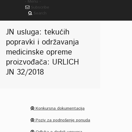
- Menu -
Subscribe
Search
JN usluga: tekućih
popravki i održavanja
medicinske opreme
proizvođača: URLICH
JN 32/2018
Konkursna dokumentacija
Poziv za podnošenje ponuda