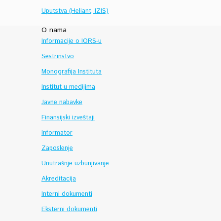
Uputstva (Heliant, IZIS)
O nama
Informacije o IORS-u
Sestrinstvo
Monografija Instituta
Institut u medijima
Javne nabavke
Finansijski izveštaji
Informator
Zaposlenje
Unutrašnje uzbunjivanje
Akreditacija
Interni dokumenti
Eksterni dokumenti