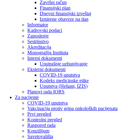
Završni račun
Finansijski plan
Dnevni finansijski izveštaj
Izmirene obaveze na dan
Informator
Kadrovski podaci
Zaposlenje
Sestrinstvo
Akreditacija
Monografija Instituta
Interni dokumenti
Unutrašnje uzbunjivanje
Eksterni dokumenti
COVID-19 uputstva
Kodeks medicinske etike
Uputstva (Heliant, IZIS)
Planovi rada IORS
Za pacijente
COVID-19 uputstva
Vakcinacija protiv gripa onkoloških pacijenata
Prvi pregled
Kontrolni pregled
Raspored rada
Konzilijum
Savetovališta