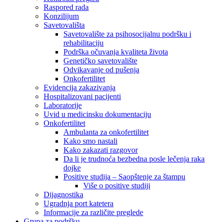
Raspored rada
Konzilijum
Savetovališta
Savetovalište za psihosocijalnu podršku i
rehabilitaciju
Podrška očuvanja kvaliteta života
Genetičko savetovalište
Odvikavanje od pušenja
Onkofertilitet
Evidencija zakazivanja
Hospitalizovani pacijenti
Laboratorije
Uvid u medicinsku dokumentaciju
Onkofertilitet
Ambulanta za onkofertilitet
Kako smo nastali
Kako zakazati razgovor
Da li je trudnoća bezbedna posle lečenja raka
dojke
Positive studija – Saopštenje za štampu
Više o positive studiji
Dijagnostika
Ugradnja port katetera
Informacije za različite preglede
Grupa za podršku