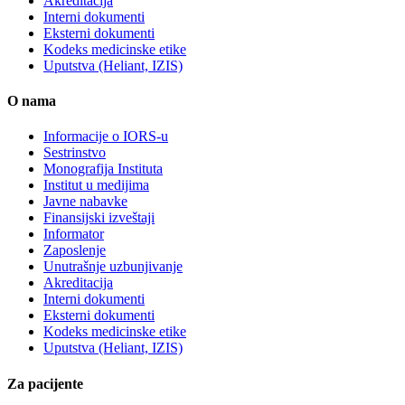
Akreditacija
Interni dokumenti
Eksterni dokumenti
Kodeks medicinske etike
Uputstva (Heliant, IZIS)
O nama
Informacije o IORS-u
Sestrinstvo
Monografija Instituta
Institut u medijima
Javne nabavke
Finansijski izveštaji
Informator
Zaposlenje
Unutrašnje uzbunjivanje
Akreditacija
Interni dokumenti
Eksterni dokumenti
Kodeks medicinske etike
Uputstva (Heliant, IZIS)
Za pacijente