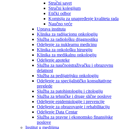
Stručni savet
Stručni kolegijum
Etički odbor
Komisija za unapređenje kvaliteta rada
Naučno veće
Uprava instituta
Klinika za radijacionu onkologiju
Služba za radiološku dijagnostiku
Odeljenje za nuklearnu medicinu
Klinika za onkološku hirurgiju
Klinika za medikalnu onkologiju
Odeljenje apoteke
Služba za naučnoistraživačku i obrazovnu
delatnost
Služba za pedijatrijsku onkologiju
Odeljenje za specijalističko konsultativne
preglede
Služba za patohistologiju i citologiju
Služba za tehničke i druge slične poslove
Odeljenje epidemiologije i prevencije
Odeljenje za obrazovanje i rehabilitaciju
Odeljenje Data Centar
Služba za pravne i ekonomsko finansijske
poslove
Institut u medijima