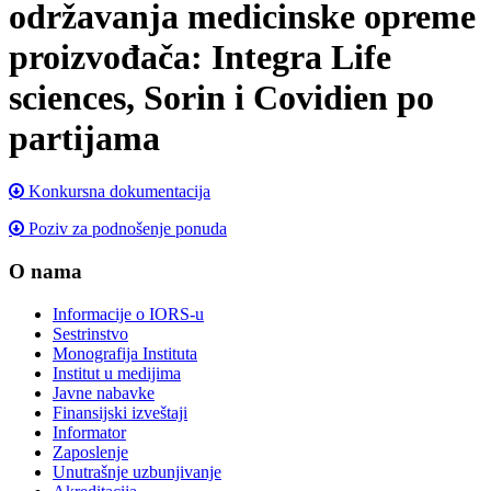
održavanja medicinske opreme
proizvođača: Integra Life
sciences, Sorin i Covidien po
partijama
Konkursna dokumentacija
Poziv za podnošenje ponuda
O nama
Informacije o IORS-u
Sestrinstvo
Monografija Instituta
Institut u medijima
Javne nabavke
Finansijski izveštaji
Informator
Zaposlenje
Unutrašnje uzbunjivanje