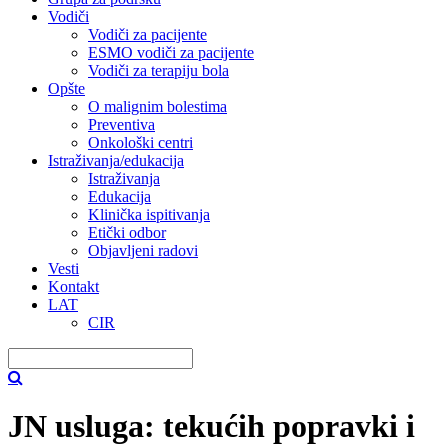
Vodiči
Vodiči za pacijente
ESMO vodiči za pacijente
Vodiči za terapiju bola
Opšte
O malignim bolestima
Preventiva
Onkološki centri
Istraživanja/edukacija
Istraživanja
Edukacija
Klinička ispitivanja
Etički odbor
Objavljeni radovi
Vesti
Kontakt
LAT
CIR
JN usluga: tekućih popravki i