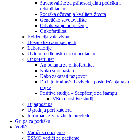
Savetovalište za psihosocijalnu podršku i
rehabilitaciju
Podrška očuvanja kvaliteta života
Genetičko savetovalište
Odvikavanje od pušenja
Onkofertilitet
Evidencija zakazivanja
Hospitalizovani pacijenti
Laboratorije
Uvid u medicinsku dokumentaciju
Onkofertilitet
Ambulanta za onkofertilitet
Kako smo nastali
Kako zakazati razgovor
Da li je trudnoća bezbedna posle lečenja raka
dojke
Positive studija – Saopštenje za štampu
Više o positive studiji
Dijagnostika
Ugradnja port katetera
Informacije za različite preglede
Grupa za podršku
Vodiči
Vodiči za pacijente
ESMO vodiči za pacijente