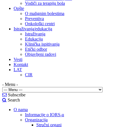
Vodiči za terapiju bola
Opšte
O malignim bolestima
Preventiva
Onkološki centri
Istraživanja/edukacija
Istraživanja
Edukacija
Klinička ispitivanja
Etički odbor
Objavljeni radovi
Vesti
Kontakt
LAT
CIR
- Menu -
Subscribe
Search
O nama
Informacije o IORS-u
Organizacija
Stručni organi