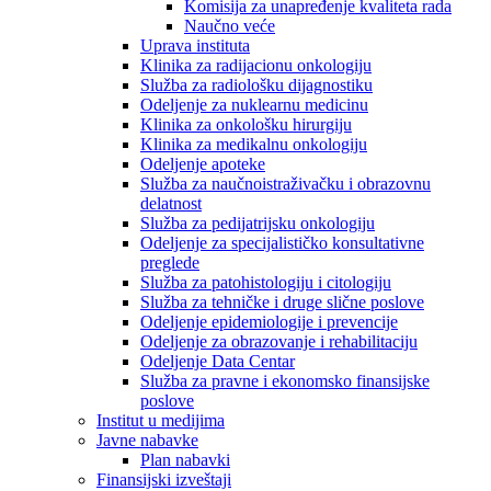
Komisija za unapređenje kvaliteta rada
Naučno veće
Uprava instituta
Klinika za radijacionu onkologiju
Služba za radiološku dijagnostiku
Odeljenje za nuklearnu medicinu
Klinika za onkološku hirurgiju
Klinika za medikalnu onkologiju
Odeljenje apoteke
Služba za naučnoistraživačku i obrazovnu
delatnost
Služba za pedijatrijsku onkologiju
Odeljenje za specijalističko konsultativne
preglede
Služba za patohistologiju i citologiju
Služba za tehničke i druge slične poslove
Odeljenje epidemiologije i prevencije
Odeljenje za obrazovanje i rehabilitaciju
Odeljenje Data Centar
Služba za pravne i ekonomsko finansijske
poslove
Institut u medijima
Javne nabavke
Plan nabavki
Finansijski izveštaji