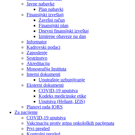
Javne nabavke
Plan nabavki
Finansijski izveštaji
Završni račun
Finansijski plan
Dnevni finansijski izveštaj
Izmirene obaveze na dan
Informator
Kadrovski podaci
Zaposlenje
Sestrinstvo
Akreditacija
Monografija Instituta
Interni dokumenti
Unutrašnje uzbunjivanje
Eksterni dokumenti
COVID-19 uputstva
Kodeks medicinske etike
Uputstva (Heliant, IZIS)
Planovi rada IORS
Za pacijente
COVID-19 uputstva
Vakcinacija protiv gripa onkoloških pacijenata
Prvi pregled
Kontrolni pregled