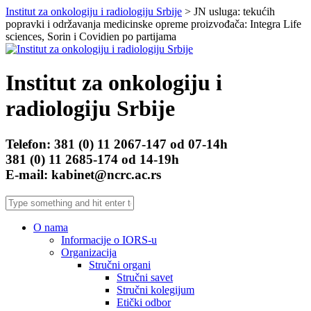
Institut za onkologiju i radiologiju Srbije
> JN usluga: tekućih
popravki i održavanja medicinske opreme proizvođača: Integra Life
sciences, Sorin i Covidien po partijama
Institut za onkologiju i
radiologiju Srbije
Telefon: 381 (0) 11 2067-147 od 07-14h
381 (0) 11 2685-174 od 14-19h
E-mail: kabinet@ncrc.ac.rs
O nama
Informacije o IORS-u
Organizacija
Stručni organi
Stručni savet
Stručni kolegijum
Etički odbor