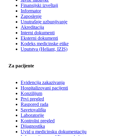
Finansijski izveštaji
Informator
Zaposlenje
Unutrašnje uzbunjivanje
Akreditacija
Interni dokumenti
Eksterni dokumenti
Kodeks medicinske etike
Uputstva (Heliant, IZIS)
Za pacijente
Evidencija zakazivanja
Hospitalizovani pacijenti
Konzilijum
Prvi pregled
Raspored rada
Savetovališta
Laboratorije
Kontrolni pregled
Dijagnostika
Uvid u medicinsku dokumentaciju