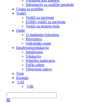
Ugradnja port katetera
Informacije za različite preglede
Grupa za podršku
Vodiči
Vodiči za pacijente
ESMO vodiči za pacijente
Vodiči za terapiju bola
Opšte
O malignim bolestima
Preventiva
Onkološki centri
Istraživanja/edukacija
Istraživanja
Edukacija
Klinička ispitivanja
Etički odbor
Objavljeni radovi
Vesti
Kontakt
LAT
CIR