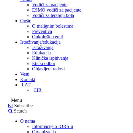
Vodiči za pacijente
ESMO vodiči za pacijente
Vodiči za terapiju bola
Opšte
O malignim bolestima
Preventiva
Onkološki centri
Istraživanja/edukacija
Istraživanja
Edukacija
Klinička ispitivanja
Etički odbor
Objavljeni radovi
Vesti
Kontakt
LAT
CIR
- Menu -
Subscribe
Search
O nama
Informacije o IORS-u
Organizacija