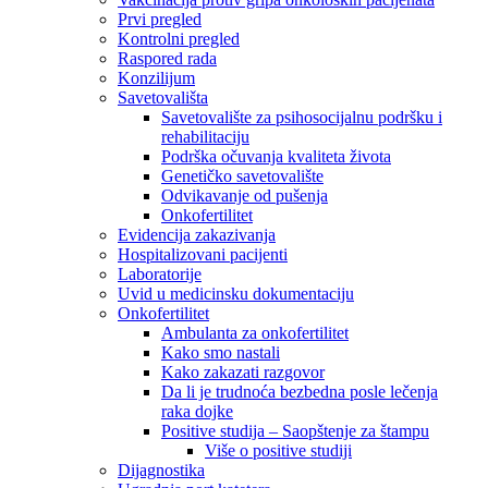
Prvi pregled
Kontrolni pregled
Raspored rada
Konzilijum
Savetovališta
Savetovalište za psihosocijalnu podršku i
rehabilitaciju
Podrška očuvanja kvaliteta života
Genetičko savetovalište
Odvikavanje od pušenja
Onkofertilitet
Evidencija zakazivanja
Hospitalizovani pacijenti
Laboratorije
Uvid u medicinsku dokumentaciju
Onkofertilitet
Ambulanta za onkofertilitet
Kako smo nastali
Kako zakazati razgovor
Da li je trudnoća bezbedna posle lečenja
raka dojke
Positive studija – Saopštenje za štampu
Više o positive studiji
Dijagnostika