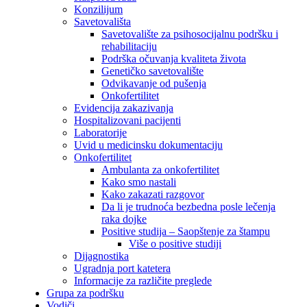
Konzilijum
Savetovališta
Savetovalište za psihosocijalnu podršku i
rehabilitaciju
Podrška očuvanja kvaliteta života
Genetičko savetovalište
Odvikavanje od pušenja
Onkofertilitet
Evidencija zakazivanja
Hospitalizovani pacijenti
Laboratorije
Uvid u medicinsku dokumentaciju
Onkofertilitet
Ambulanta za onkofertilitet
Kako smo nastali
Kako zakazati razgovor
Da li je trudnoća bezbedna posle lečenja
raka dojke
Positive studija – Saopštenje za štampu
Više o positive studiji
Dijagnostika
Ugradnja port katetera
Informacije za različite preglede
Grupa za podršku
Vodiči