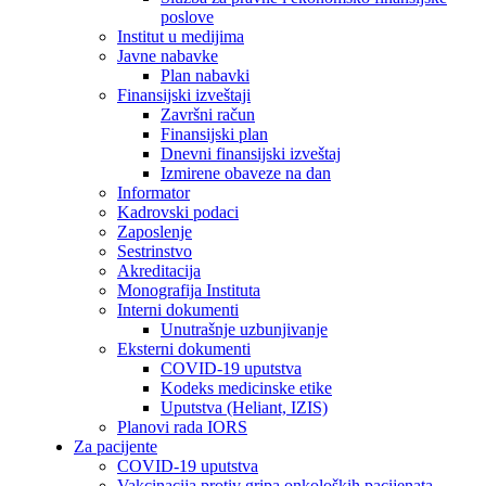
poslove
Institut u medijima
Javne nabavke
Plan nabavki
Finansijski izveštaji
Završni račun
Finansijski plan
Dnevni finansijski izveštaj
Izmirene obaveze na dan
Informator
Kadrovski podaci
Zaposlenje
Sestrinstvo
Akreditacija
Monografija Instituta
Interni dokumenti
Unutrašnje uzbunjivanje
Eksterni dokumenti
COVID-19 uputstva
Kodeks medicinske etike
Uputstva (Heliant, IZIS)
Planovi rada IORS
Za pacijente
COVID-19 uputstva
Vakcinacija protiv gripa onkoloških pacijenata