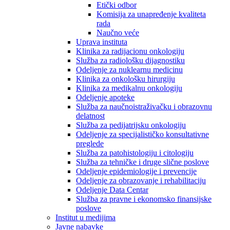
Etički odbor
Komisija za unapređenje kvaliteta
rada
Naučno veće
Uprava instituta
Klinika za radijacionu onkologiju
Služba za radiološku dijagnostiku
Odeljenje za nuklearnu medicinu
Klinika za onkološku hirurgiju
Klinika za medikalnu onkologiju
Odeljenje apoteke
Služba za naučnoistraživačku i obrazovnu
delatnost
Služba za pedijatrijsku onkologiju
Odeljenje za specijalističko konsultativne
preglede
Služba za patohistologiju i citologiju
Služba za tehničke i druge slične poslove
Odeljenje epidemiologije i prevencije
Odeljenje za obrazovanje i rehabilitaciju
Odeljenje Data Centar
Služba za pravne i ekonomsko finansijske
poslove
Institut u medijima
Javne nabavke