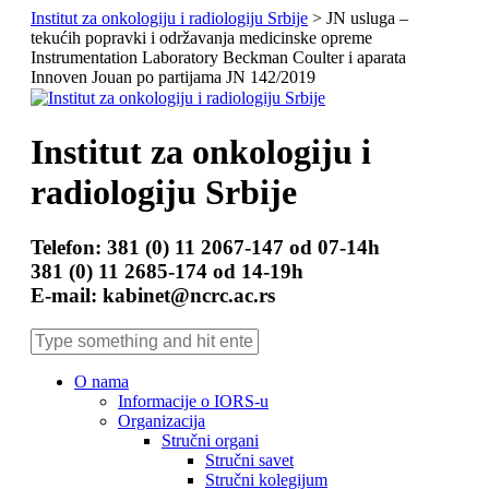
Institut za onkologiju i radiologiju Srbije
> JN usluga –
tekućih popravki i održavanja medicinske opreme
Instrumentation Laboratory Beckman Coulter i aparata
Innoven Jouan po partijama JN 142/2019
Institut za onkologiju i
radiologiju Srbije
Telefon: 381 (0) 11 2067-147 od 07-14h
381 (0) 11 2685-174 od 14-19h
E-mail: kabinet@ncrc.ac.rs
O nama
Informacije o IORS-u
Organizacija
Stručni organi
Stručni savet
Stručni kolegijum