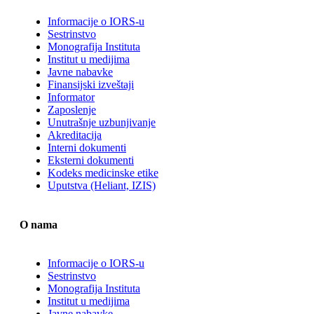
Informacije o IORS-u
Sestrinstvo
Monografija Instituta
Institut u medijima
Javne nabavke
Finansijski izveštaji
Informator
Zaposlenje
Unutrašnje uzbunjivanje
Akreditacija
Interni dokumenti
Eksterni dokumenti
Kodeks medicinske etike
Uputstva (Heliant, IZIS)
O nama
Informacije o IORS-u
Sestrinstvo
Monografija Instituta
Institut u medijima
Javne nabavke