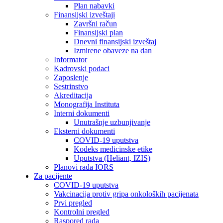
Plan nabavki
Finansijski izveštaji
Završni račun
Finansijski plan
Dnevni finansijski izveštaj
Izmirene obaveze na dan
Informator
Kadrovski podaci
Zaposlenje
Sestrinstvo
Akreditacija
Monografija Instituta
Interni dokumenti
Unutrašnje uzbunjivanje
Eksterni dokumenti
COVID-19 uputstva
Kodeks medicinske etike
Uputstva (Heliant, IZIS)
Planovi rada IORS
Za pacijente
COVID-19 uputstva
Vakcinacija protiv gripa onkoloških pacijenata
Prvi pregled
Kontrolni pregled
Raspored rada