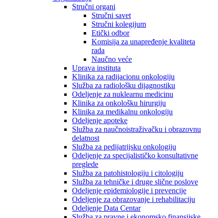
Stručni organi
Stručni savet
Stručni kolegijum
Etički odbor
Komisija za unapređenje kvaliteta
rada
Naučno veće
Uprava instituta
Klinika za radijacionu onkologiju
Služba za radiološku dijagnostiku
Odeljenje za nuklearnu medicinu
Klinika za onkološku hirurgiju
Klinika za medikalnu onkologiju
Odeljenje apoteke
Služba za naučnoistraživačku i obrazovnu
delatnost
Služba za pedijatrijsku onkologiju
Odeljenje za specijalističko konsultativne
preglede
Služba za patohistologiju i citologiju
Služba za tehničke i druge slične poslove
Odeljenje epidemiologije i prevencije
Odeljenje za obrazovanje i rehabilitaciju
Odeljenje Data Centar
Služba za pravne i ekonomsko finansijske