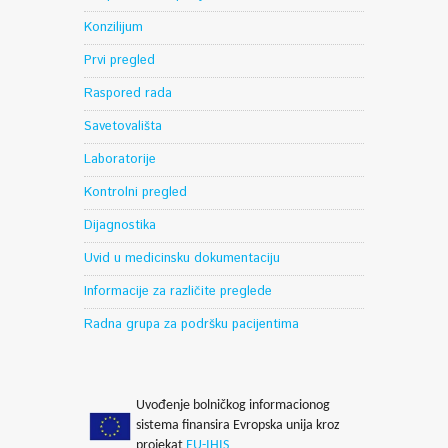
Konzilijum
Prvi pregled
Raspored rada
Savetovališta
Laboratorije
Kontrolni pregled
Dijagnostika
Uvid u medicinsku dokumentaciju
Informacije za različite preglede
Radna grupa za podršku pacijentima
Uvođenje bolničkog informacionog
sistema finansira Evropska unija kroz
projekat
EU-IHIS