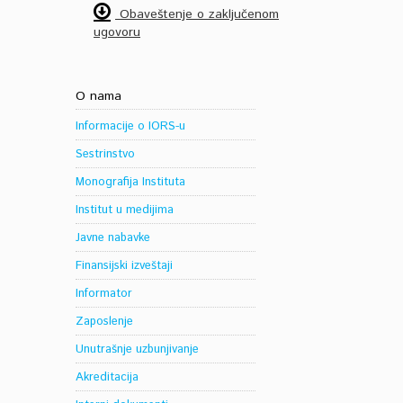
Obaveštenje o zaključenom
ugovoru
O nama
Informacije o IORS-u
Sestrinstvo
Monografija Instituta
Institut u medijima
Javne nabavke
Finansijski izveštaji
Informator
Zaposlenje
Unutrašnje uzbunjivanje
Akreditacija