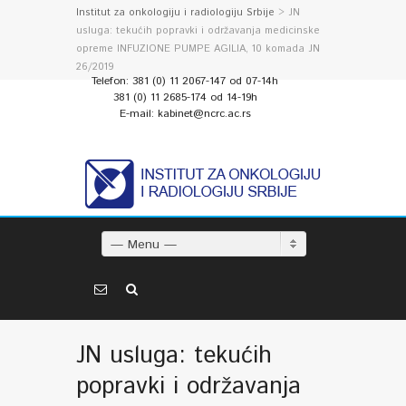
Institut za onkologiju i radiologiju Srbije
> JN
usluga: tekućih popravki i održavanja medicinske
opreme INFUZIONE PUMPE AGILIA, 10 komada JN
26/2019
Telefon: 381 (0) 11 2067-147 od 07-14h
381 (0) 11 2685-174 od 14-19h
E-mail: kabinet@ncrc.ac.rs
— Menu —
JN usluga: tekućih
popravki i održavanja