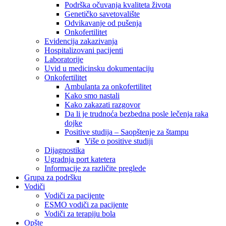
Podrška očuvanja kvaliteta života
Genetičko savetovalište
Odvikavanje od pušenja
Onkofertilitet
Evidencija zakazivanja
Hospitalizovani pacijenti
Laboratorije
Uvid u medicinsku dokumentaciju
Onkofertilitet
Ambulanta za onkofertilitet
Kako smo nastali
Kako zakazati razgovor
Da li je trudnoća bezbedna posle lečenja raka
dojke
Positive studija – Saopštenje za štampu
Više o positive studiji
Dijagnostika
Ugradnja port katetera
Informacije za različite preglede
Grupa za podršku
Vodiči
Vodiči za pacijente
ESMO vodiči za pacijente
Vodiči za terapiju bola
Opšte