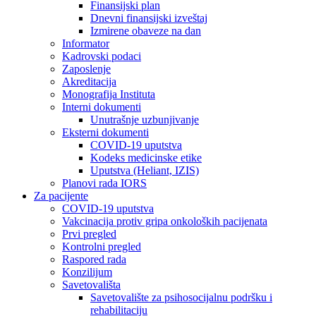
Finansijski plan
Dnevni finansijski izveštaj
Izmirene obaveze na dan
Informator
Kadrovski podaci
Zaposlenje
Akreditacija
Monografija Instituta
Interni dokumenti
Unutrašnje uzbunjivanje
Eksterni dokumenti
COVID-19 uputstva
Kodeks medicinske etike
Uputstva (Heliant, IZIS)
Planovi rada IORS
Za pacijente
COVID-19 uputstva
Vakcinacija protiv gripa onkoloških pacijenata
Prvi pregled
Kontrolni pregled
Raspored rada
Konzilijum
Savetovališta
Savetovalište za psihosocijalnu podršku i
rehabilitaciju