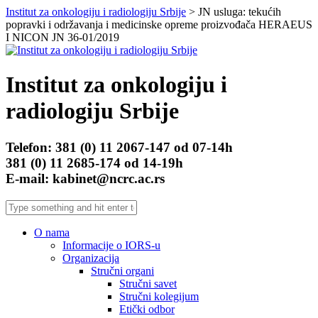
Institut za onkologiju i radiologiju Srbije
> JN usluga: tekućih
popravki i održavanja i medicinske opreme proizvođača HERAEUS
I NICON JN 36-01/2019
Institut za onkologiju i
radiologiju Srbije
Telefon: 381 (0) 11 2067-147 od 07-14h
381 (0) 11 2685-174 od 14-19h
E-mail: kabinet@ncrc.ac.rs
O nama
Informacije o IORS-u
Organizacija
Stručni organi
Stručni savet
Stručni kolegijum
Etički odbor