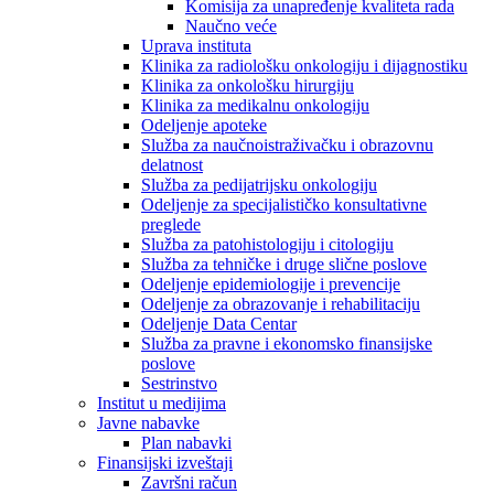
Komisija za unapređenje kvaliteta rada
Naučno veće
Uprava instituta
Klinika za radiološku onkologiju i dijagnostiku
Klinika za onkološku hirurgiju
Klinika za medikalnu onkologiju
Odeljenje apoteke
Služba za naučnoistraživačku i obrazovnu
delatnost
Služba za pedijatrijsku onkologiju
Odeljenje za specijalističko konsultativne
preglede
Služba za patohistologiju i citologiju
Služba za tehničke i druge slične poslove
Odeljenje epidemiologije i prevencije
Odeljenje za obrazovanje i rehabilitaciju
Odeljenje Data Centar
Služba za pravne i ekonomsko finansijske
poslove
Sestrinstvo
Institut u medijima
Javne nabavke
Plan nabavki
Finansijski izveštaji
Završni račun