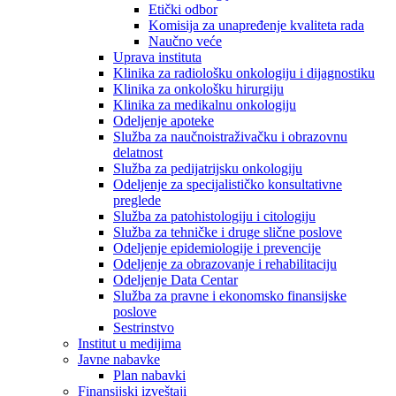
Etički odbor
Komisija za unapređenje kvaliteta rada
Naučno veće
Uprava instituta
Klinika za radiološku onkologiju i dijagnostiku
Klinika za onkološku hirurgiju
Klinika za medikalnu onkologiju
Odeljenje apoteke
Služba za naučnoistraživačku i obrazovnu
delatnost
Služba za pedijatrijsku onkologiju
Odeljenje za specijalističko konsultativne
preglede
Služba za patohistologiju i citologiju
Služba za tehničke i druge slične poslove
Odeljenje epidemiologije i prevencije
Odeljenje za obrazovanje i rehabilitaciju
Odeljenje Data Centar
Služba za pravne i ekonomsko finansijske
poslove
Sestrinstvo
Institut u medijima
Javne nabavke
Plan nabavki
Finansijski izveštaji