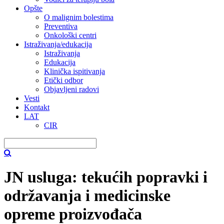
Opšte
O malignim bolestima
Preventiva
Onkološki centri
Istraživanja/edukacija
Istraživanja
Edukacija
Klinička ispitivanja
Etički odbor
Objavljeni radovi
Vesti
Kontakt
LAT
CIR
JN usluga: tekućih popravki i
održavanja i medicinske
opreme proizvođača