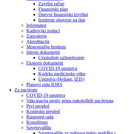
Završni račun
Finansijski plan
Dnevni finansijski izveštaj
Izmirene obaveze na dan
Informator
Kadrovski podaci
Zaposlenje
Akreditacija
Monografija Instituta
Interni dokumenti
Unutrašnje uzbunjivanje
Eksterni dokumenti
COVID-19 uputstva
Kodeks medicinske etike
Uputstva (Heliant, IZIS)
Planovi rada IORS
Za pacijente
COVID-19 uputstva
Vakcinacija protiv gripa onkoloških pacijenata
Prvi pregled
Kontrolni pregled
Raspored rada
Konzilijum
Savetovališta
Savetovalište za psihosocijalnu podršku i