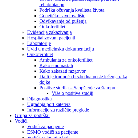
rehabilitaciju
Podrška očuvanja kvaliteta života
Genetičko savetovalište
Odvikavanje od pušenja
Onkofertilitet
Evidencija zakazivanja
Hospitalizovani pacijenti
Laboratorije
Uvid u medicinsku dokumentaciju
Onkofertilitet
Ambulanta za onkofertilitet
Kako smo nastali
Kako zakazati razgovor
Da li je trudnoća bezbedna posle lečenja raka
dojke
Positive studija – Saopštenje za štampu
Više o positive studiji
Dijagnostika
Ugradnja port katetera
Informacije za različite preglede
Grupa za podršku
Vodiči
Vodiči za pacijente
ESMO vodiči za pacijente
Vodiči za terapiju bola