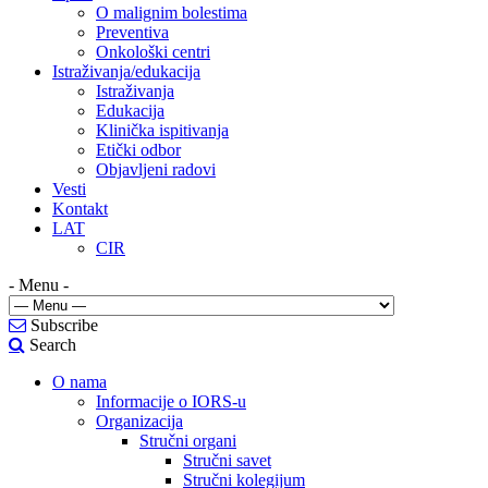
O malignim bolestima
Preventiva
Onkološki centri
Istraživanja/edukacija
Istraživanja
Edukacija
Klinička ispitivanja
Etički odbor
Objavljeni radovi
Vesti
Kontakt
LAT
CIR
- Menu -
Subscribe
Search
O nama
Informacije o IORS-u
Organizacija
Stručni organi
Stručni savet
Stručni kolegijum