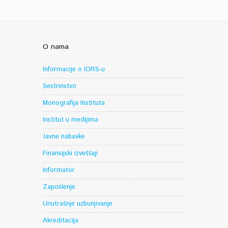
O nama
Informacije o IORS-u
Sestrinstvo
Monografija Instituta
Institut u medijima
Javne nabavke
Finansijski izveštaji
Informator
Zaposlenje
Unutrašnje uzbunjivanje
Akreditacija