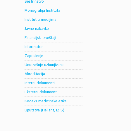
Sestrinstvo
Monografija Instituta
Institut u medijima
Javne nabavke
Finansijski izveštaji
Informator
Zaposlenje
Unutrašnje uzbunjivanje
Akreditacija
Interni dokumenti
Eksterni dokumenti
Kodeks medicinske etike
Uputstva (Heliant, IZIS)