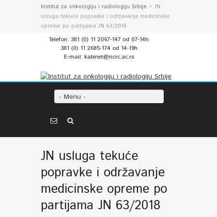
Institut za onkologiju i radiologiju Srbije
> JN
usluga tekuće popravke i održavanje medicinske
opreme po partijama JN 63/2018
Telefon: 381 (0) 11 2067-147 od 07-14h
381 (0) 11 2685-174 od 14-19h
E-mail: kabinet@ncrc.ac.rs
- Menu -
JN usluga tekuće
popravke i održavanje
medicinske opreme po
partijama JN 63/2018