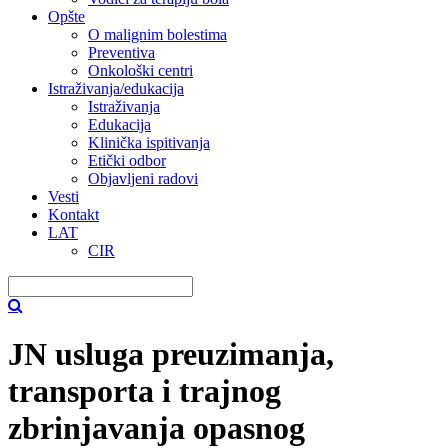
Opšte
O malignim bolestima
Preventiva
Onkološki centri
Istraživanja/edukacija
Istraživanja
Edukacija
Klinička ispitivanja
Etički odbor
Objavljeni radovi
Vesti
Kontakt
LAT
CIR
JN usluga preuzimanja,
transporta i trajnog
zbrinjavanja opasnog