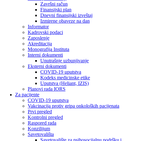
Završni račun
Finansijski plan
Dnevni finansijski izveštaj
Izmirene obaveze na dan
Informator
Kadrovski podaci
Zaposlenje
Akreditacija
Monografija Instituta
Interni dokumenti
Unutrašnje uzbunjivanje
Eksterni dokumenti
COVID-19 uputstva
Kodeks medicinske etike
Uputstva (Heliant, IZIS)
Planovi rada IORS
Za pacijente
COVID-19 uputstva
Vakcinacija protiv gripa onkoloških pacijenata
Prvi pregled
Kontrolni pregled
Raspored rada
Konzilijum
Savetovališta
Savetovalište za psihosocijalnu podršku i