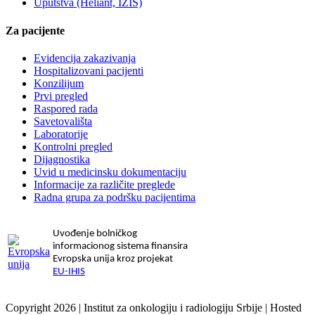
Uputstva (Heliant, IZIS)
Za pacijente
Evidencija zakazivanja
Hospitalizovani pacijenti
Konzilijum
Prvi pregled
Raspored rada
Savetovališta
Laboratorije
Kontrolni pregled
Dijagnostika
Uvid u medicinsku dokumentaciju
Informacije za različite preglede
Radna grupa za podršku pacijentima
Uvođenje bolničkog
informacionog sistema finansira
Evropska unija kroz projekat
EU-IHIS
Copyright 2026 | Institut za onkologiju i radiologiju Srbije | Hosted