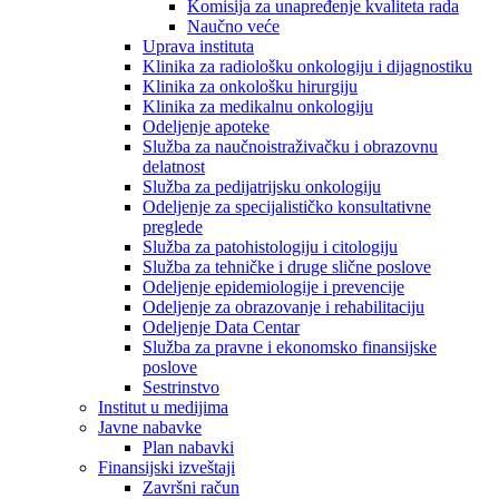
Komisija za unapređenje kvaliteta rada
Naučno veće
Uprava instituta
Klinika za radiološku onkologiju i dijagnostiku
Klinika za onkološku hirurgiju
Klinika za medikalnu onkologiju
Odeljenje apoteke
Služba za naučnoistraživačku i obrazovnu
delatnost
Služba za pedijatrijsku onkologiju
Odeljenje za specijalističko konsultativne
preglede
Služba za patohistologiju i citologiju
Služba za tehničke i druge slične poslove
Odeljenje epidemiologije i prevencije
Odeljenje za obrazovanje i rehabilitaciju
Odeljenje Data Centar
Služba za pravne i ekonomsko finansijske
poslove
Sestrinstvo
Institut u medijima
Javne nabavke
Plan nabavki
Finansijski izveštaji
Završni račun