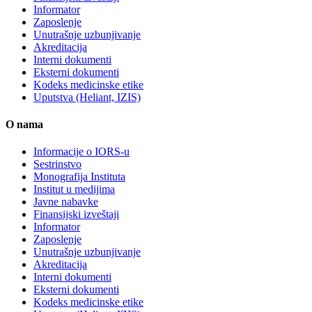
Informator
Zaposlenje
Unutrašnje uzbunjivanje
Akreditacija
Interni dokumenti
Eksterni dokumenti
Kodeks medicinske etike
Uputstva (Heliant, IZIS)
O nama
Informacije o IORS-u
Sestrinstvo
Monografija Instituta
Institut u medijima
Javne nabavke
Finansijski izveštaji
Informator
Zaposlenje
Unutrašnje uzbunjivanje
Akreditacija
Interni dokumenti
Eksterni dokumenti
Kodeks medicinske etike