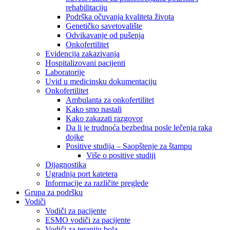
rehabilitaciju
Podrška očuvanja kvaliteta života
Genetičko savetovalište
Odvikavanje od pušenja
Onkofertilitet
Evidencija zakazivanja
Hospitalizovani pacijenti
Laboratorije
Uvid u medicinsku dokumentaciju
Onkofertilitet
Ambulanta za onkofertilitet
Kako smo nastali
Kako zakazati razgovor
Da li je trudnoća bezbedna posle lečenja raka
dojke
Positive studija – Saopštenje za štampu
Više o positive studiji
Dijagnostika
Ugradnja port katetera
Informacije za različite preglede
Grupa za podršku
Vodiči
Vodiči za pacijente
ESMO vodiči za pacijente
Vodiči za terapiju bola