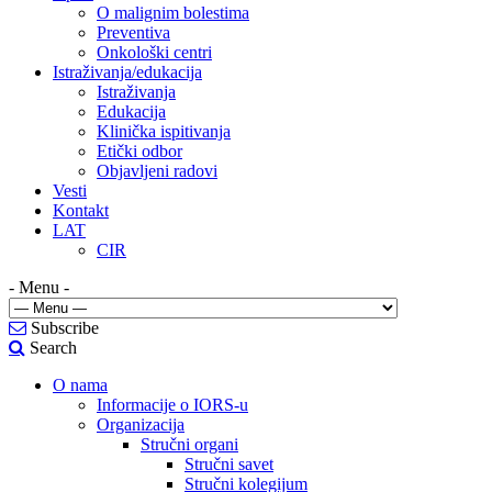
O malignim bolestima
Preventiva
Onkološki centri
Istraživanja/edukacija
Istraživanja
Edukacija
Klinička ispitivanja
Etički odbor
Objavljeni radovi
Vesti
Kontakt
LAT
CIR
- Menu -
Subscribe
Search
O nama
Informacije o IORS-u
Organizacija
Stručni organi
Stručni savet
Stručni kolegijum