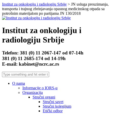
Institut za onkologiju i radiologiju Srbije
> JN usluga preuzimanja,
transporta i trajnog zbrinjavanja opasnog medicinskog otpada sa
potrošnim materijalom po partijama JN 130/2018
Institut za onkologiju i
radiologiju Srbije
Telefon: 381 (0) 11 2067-147 od 07-14h
381 (0) 11 2685-174 od 14-19h
E-mail: kabinet@ncrc.ac.rs
O nama
Informacije o IORS-u
Organizacija
Stručni organi
Stručni savet
Stručni kolegijum
Etički odbor