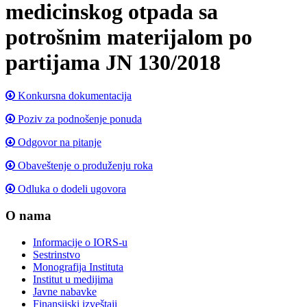
medicinskog otpada sa
potrošnim materijalom po
partijama JN 130/2018
Konkursna dokumentacija
Poziv za podnošenje ponuda
Odgovor na pitanje
Obaveštenje o produženju roka
Odluka o dodeli ugovora
O nama
Informacije o IORS-u
Sestrinstvo
Monografija Instituta
Institut u medijima
Javne nabavke
Finansijski izveštaji