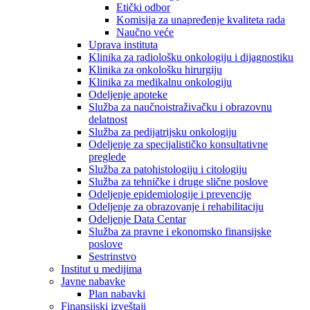
Etički odbor
Komisija za unapređenje kvaliteta rada
Naučno veće
Uprava instituta
Klinika za radiološku onkologiju i dijagnostiku
Klinika za onkološku hirurgiju
Klinika za medikalnu onkologiju
Odeljenje apoteke
Služba za naučnoistraživačku i obrazovnu
delatnost
Služba za pedijatrijsku onkologiju
Odeljenje za specijalističko konsultativne
preglede
Služba za patohistologiju i citologiju
Služba za tehničke i druge slične poslove
Odeljenje epidemiologije i prevencije
Odeljenje za obrazovanje i rehabilitaciju
Odeljenje Data Centar
Služba za pravne i ekonomsko finansijske
poslove
Sestrinstvo
Institut u medijima
Javne nabavke
Plan nabavki
Finansijski izveštaji