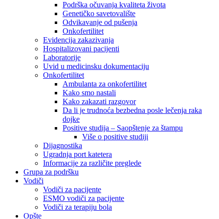
Podrška očuvanja kvaliteta života
Genetičko savetovalište
Odvikavanje od pušenja
Onkofertilitet
Evidencija zakazivanja
Hospitalizovani pacijenti
Laboratorije
Uvid u medicinsku dokumentaciju
Onkofertilitet
Ambulanta za onkofertilitet
Kako smo nastali
Kako zakazati razgovor
Da li je trudnoća bezbedna posle lečenja raka
dojke
Positive studija – Saopštenje za štampu
Više o positive studiji
Dijagnostika
Ugradnja port katetera
Informacije za različite preglede
Grupa za podršku
Vodiči
Vodiči za pacijente
ESMO vodiči za pacijente
Vodiči za terapiju bola
Opšte