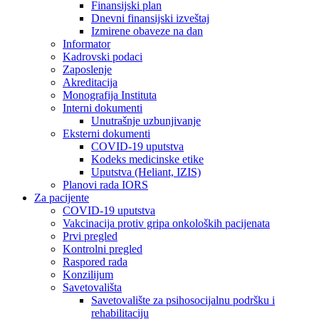
Finansijski plan
Dnevni finansijski izveštaj
Izmirene obaveze na dan
Informator
Kadrovski podaci
Zaposlenje
Akreditacija
Monografija Instituta
Interni dokumenti
Unutrašnje uzbunjivanje
Eksterni dokumenti
COVID-19 uputstva
Kodeks medicinske etike
Uputstva (Heliant, IZIS)
Planovi rada IORS
Za pacijente
COVID-19 uputstva
Vakcinacija protiv gripa onkoloških pacijenata
Prvi pregled
Kontrolni pregled
Raspored rada
Konzilijum
Savetovališta
Savetovalište za psihosocijalnu podršku i
rehabilitaciju