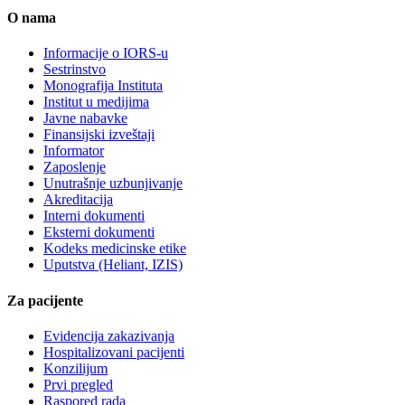
O nama
Informacije o IORS-u
Sestrinstvo
Monografija Instituta
Institut u medijima
Javne nabavke
Finansijski izveštaji
Informator
Zaposlenje
Unutrašnje uzbunjivanje
Akreditacija
Interni dokumenti
Eksterni dokumenti
Kodeks medicinske etike
Uputstva (Heliant, IZIS)
Za pacijente
Evidencija zakazivanja
Hospitalizovani pacijenti
Konzilijum
Prvi pregled
Raspored rada