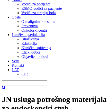
Vodiči za pacijente
ESMO vodiči za pacijente
Vodiči za terapiju bola
Opšte
O malignim bolestima
Preventiva
Onkološki centri
Istraživanja/edukacija
Istraživanja
Edukacija
Klinička ispitivanja
Etički odbor
Objavljeni radovi
Vesti
Kontakt
LAT
CIR
JN usluga potrošnog materijala
za endoskopski stub