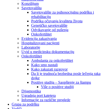
Konzilijum
Savetovališta
Savetovalište za psihosocijalnu podršku i
rehabilitaciju
Podrška očuvanja kvaliteta života
Genetičko savetovalište
Odvikavanje od pušenja
Onkofertilitet
Evidencija zakazivanja
Hospitalizovani pacijenti
Laboratorije
Uvid u medicinsku dokumentaciju
Onkofertilitet
Ambulanta za onkofertilitet
Kako smo nastali
Kako zakazati razgovor
Da li je trudnoća bezbedna posle lečenja raka
dojke
Positive studija – Saopštenje za štampu
Više o positive studiji
Dijagnostika
Ugradnja port katetera
Informacije za različite preglede
Grupa za podršku
Vodiči