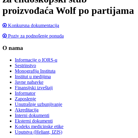
proizvođaća Wolf po partijama
Konkursna dokumentacija
Poziv za podnošenje ponuda
O nama
Informacije o IORS-u
Sestrinstvo
Monografija Instituta
Institut u medijima
Javne nabavke
Finansijski izveštaji
Informator
Zaposlenje
Unutrašnje uzbunjivanje
Akreditacija
Interni dokumenti
Eksterni dokumenti
Kodeks medicinske etike
Uputstva (Heliant, IZIS)