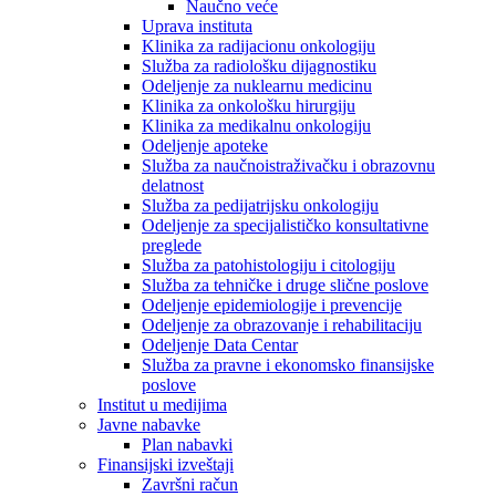
Naučno veće
Uprava instituta
Klinika za radijacionu onkologiju
Služba za radiološku dijagnostiku
Odeljenje za nuklearnu medicinu
Klinika za onkološku hirurgiju
Klinika za medikalnu onkologiju
Odeljenje apoteke
Služba za naučnoistraživačku i obrazovnu
delatnost
Služba za pedijatrijsku onkologiju
Odeljenje za specijalističko konsultativne
preglede
Služba za patohistologiju i citologiju
Služba za tehničke i druge slične poslove
Odeljenje epidemiologije i prevencije
Odeljenje za obrazovanje i rehabilitaciju
Odeljenje Data Centar
Služba za pravne i ekonomsko finansijske
poslove
Institut u medijima
Javne nabavke
Plan nabavki
Finansijski izveštaji
Završni račun