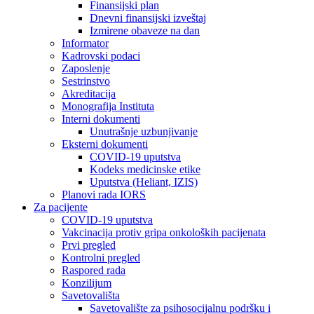
Finansijski plan
Dnevni finansijski izveštaj
Izmirene obaveze na dan
Informator
Kadrovski podaci
Zaposlenje
Sestrinstvo
Akreditacija
Monografija Instituta
Interni dokumenti
Unutrašnje uzbunjivanje
Eksterni dokumenti
COVID-19 uputstva
Kodeks medicinske etike
Uputstva (Heliant, IZIS)
Planovi rada IORS
Za pacijente
COVID-19 uputstva
Vakcinacija protiv gripa onkoloških pacijenata
Prvi pregled
Kontrolni pregled
Raspored rada
Konzilijum
Savetovališta
Savetovalište za psihosocijalnu podršku i