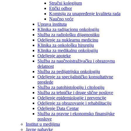
Stručni kolegijum
Etički odbor
Komisija za unapređenje kvaliteta rada
Naučno veće
Uprava instituta
Klinika za radijacionu onkologiju
Služba za radiološku dijagnostiku
Odeljenje za nuklearnu medicinu
Klinika za onkološku hirurgiju
Klinika za medikalnu onkologiju
Odeljenje apoteke
Služba za naučnoistraživačku i obrazovnu
delatnost
Služba za pedijatrijsku onkologiju
Odeljenje za specijalističko konsultativne
preglede
Služba za patohistologiju i citologiju
Služba za tehničke i druge slične poslove
Odeljenje epidemiologije i prevencije
Odeljenje za obrazovanje i rehabilitaciju
Odeljenje Data Centar
Služba za pravne i ekonomsko finansijske
poslove
Institut u medijima
Javne nabavke