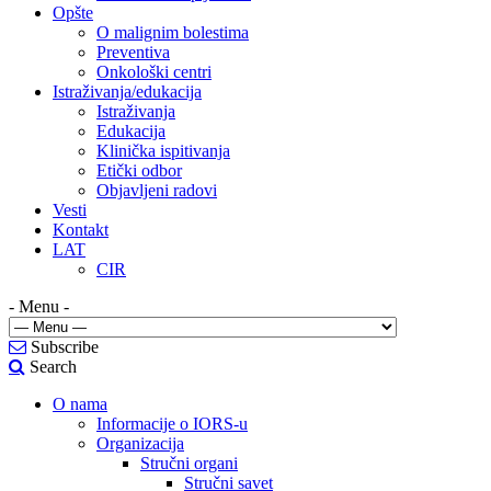
Opšte
O malignim bolestima
Preventiva
Onkološki centri
Istraživanja/edukacija
Istraživanja
Edukacija
Klinička ispitivanja
Etički odbor
Objavljeni radovi
Vesti
Kontakt
LAT
CIR
- Menu -
Subscribe
Search
O nama
Informacije o IORS-u
Organizacija
Stručni organi
Stručni savet