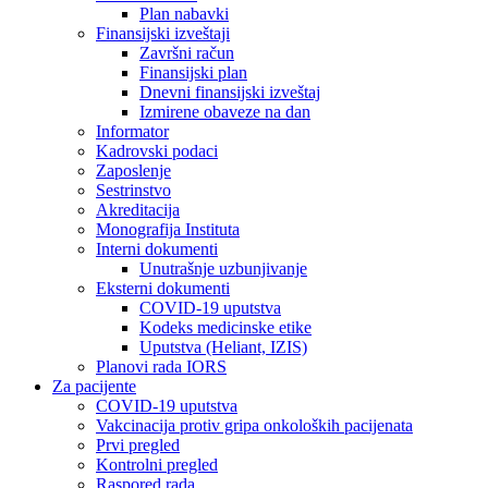
Plan nabavki
Finansijski izveštaji
Završni račun
Finansijski plan
Dnevni finansijski izveštaj
Izmirene obaveze na dan
Informator
Kadrovski podaci
Zaposlenje
Sestrinstvo
Akreditacija
Monografija Instituta
Interni dokumenti
Unutrašnje uzbunjivanje
Eksterni dokumenti
COVID-19 uputstva
Kodeks medicinske etike
Uputstva (Heliant, IZIS)
Planovi rada IORS
Za pacijente
COVID-19 uputstva
Vakcinacija protiv gripa onkoloških pacijenata
Prvi pregled
Kontrolni pregled
Raspored rada