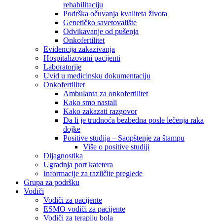
rehabilitaciju
Podrška očuvanja kvaliteta života
Genetičko savetovalište
Odvikavanje od pušenja
Onkofertilitet
Evidencija zakazivanja
Hospitalizovani pacijenti
Laboratorije
Uvid u medicinsku dokumentaciju
Onkofertilitet
Ambulanta za onkofertilitet
Kako smo nastali
Kako zakazati razgovor
Da li je trudnoća bezbedna posle lečenja raka
dojke
Positive studija – Saopštenje za štampu
Više o positive studiji
Dijagnostika
Ugradnja port katetera
Informacije za različite preglede
Grupa za podršku
Vodiči
Vodiči za pacijente
ESMO vodiči za pacijente
Vodiči za terapiju bola