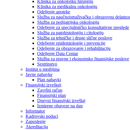
Klinika za onkološku hirurgiju
Klinika za medikalnu onkologiju
Odeljenje apoteke
Služba za naučnoistraživačku i obrazovnu delatnos
Služba za pedijatrijsku onkologiju
Odeljenje za specijalističko konsultativne preglede
Služba za patohistologiju i citologiju
Služba za tehničke i druge slične poslove
Odeljenje epidemiologije i prevencije
Odeljenje za obrazovanje i rehabilitaciju
Odeljenje Data Centar
Služba za pravne i ekonomsko finansijske poslove
Sestrinstvo
Institut u medijima
Javne nabavke
Plan nabavki
Finansijski izveštaji
Završni račun
Finansijski plan
Dnevni finansijski izveštaj
Izmirene obaveze na dan
Informator
Kadrovski podaci
Zaposlenje
Akreditacija