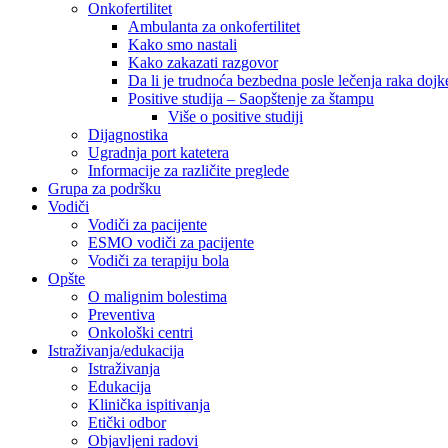
Onkofertilitet
Ambulanta za onkofertilitet
Kako smo nastali
Kako zakazati razgovor
Da li je trudnoća bezbedna posle lečenja raka dojk
Positive studija – Saopštenje za štampu
Više o positive studiji
Dijagnostika
Ugradnja port katetera
Informacije za različite preglede
Grupa za podršku
Vodiči
Vodiči za pacijente
ESMO vodiči za pacijente
Vodiči za terapiju bola
Opšte
O malignim bolestima
Preventiva
Onkološki centri
Istraživanja/edukacija
Istraživanja
Edukacija
Klinička ispitivanja
Etički odbor
Objavljeni radovi