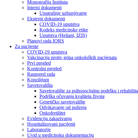
Monografija Instituta
Interni dokumenti
Unutrašnje uzbunjivanje
Eksterni dokumenti
COVID-19 uputstva
Kodeks medicinske etike
Uputstva (Heliant, IZIS)
Planovi rada IORS
Za pacijente
COVID-19 uputstva
Vakcinacija protiv gripa onkoloških pacijenata
Prvi pregled
Kontrolni pregled
Raspored rada
Konzilijum
Savetovališta
Savetovalište za psihosocijalnu podršku i rehabilita
Podrška očuvanja kvaliteta života
Genetičko savetovalište
Odvikavanje od pušenja
Onkofertilitet
Evidencija zakazivanja
Hospitalizovani pacijenti
Laboratorije
Uvid u medicinsku dokumentaciju