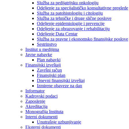
Služba za pedijatrijsku onkologiju
Odeljenje za specijalističko konsultativne preglede
Služba za patohistologiju i citologiju
Služba za tehničke i druge slične poslove
Odeljenje epidemiologije i prevencije
Odeljenje za obrazovanje i rehabilitaciju
Odeljenje Data Centar
Služba za pravne i ekonomsko finansijske poslove
Sestrinstvo
Institut u medijima
Javne nabavke
Plan nabavki
Finansijski izveštaji
Završni račun
Finansijski plan
Dnevni finansijski izveštaj
Izmirene obaveze na dan
Informator
Kadrovski podaci
Zaposlenje
Akreditacija
Monografija Instituta
Interni dokumenti
Unutrašnje uzbunjivanje
Eksterni dokumenti