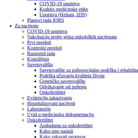
COVID-19 uputstva
Kodeks medicinske etike
Uputstva (Heliant, IZIS)
Planovi rada IORS
Za pacijente
COVID-19 uputstva
Vakcinacija protiv gripa onkoloških pacijenata
Prvi pregled
Kontrolni pregled
Raspored rada
Konzilijum
Savetovališta
Savetovalište za psihosocijalnu podršku i rehabilita
Podrška očuvanja kvaliteta života
Genetičko savetovalište
Odvikavanje od pušenja
Onkofertilitet
Evidencija zakazivanja
Hospitalizovani pacijenti
Laboratorije
Uvid u medicinsku dokumentaciju
Onkofertilitet
Ambulanta za onkofertilitet
Kako smo nastali
Kako zakazati razgovor