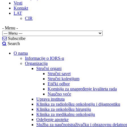
Vesti
Kontakt
LAT
CIR
- Menu -
Subscribe
Search
O nama
Informacije o IORS-u
Organizacija
Stručni organi
Stručni savet
Stručni kolegijum
Etički odbor
Komisija za unapređenje kvaliteta rada
Naučno veće
Uprava instituta
Klinika za radiološku onkologiju i dijagnostiku
Klinika za onkološku hirurgiju
Klinika za medikalnu onkologiju
Odeljenje apoteke
Služba za naučnoistraživačku i obrazovnu delatnos