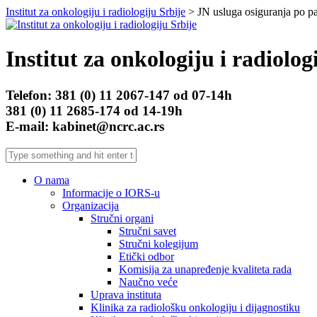
Institut za onkologiju i radiologiju Srbije
> JN usluga osiguranja po p
Institut za onkologiju i radiolog
Telefon: 381 (0) 11 2067-147 od 07-14h
381 (0) 11 2685-174 od 14-19h
E-mail: kabinet@ncrc.ac.rs
O nama
Informacije o IORS-u
Organizacija
Stručni organi
Stručni savet
Stručni kolegijum
Etički odbor
Komisija za unapređenje kvaliteta rada
Naučno veće
Uprava instituta
Klinika za radiološku onkologiju i dijagnostiku