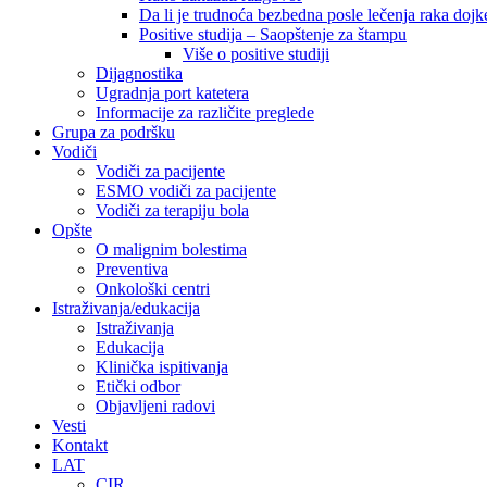
Da li je trudnoća bezbedna posle lečenja raka dojk
Positive studija – Saopštenje za štampu
Više o positive studiji
Dijagnostika
Ugradnja port katetera
Informacije za različite preglede
Grupa za podršku
Vodiči
Vodiči za pacijente
ESMO vodiči za pacijente
Vodiči za terapiju bola
Opšte
O malignim bolestima
Preventiva
Onkološki centri
Istraživanja/edukacija
Istraživanja
Edukacija
Klinička ispitivanja
Etički odbor
Objavljeni radovi
Vesti
Kontakt
LAT
CIR