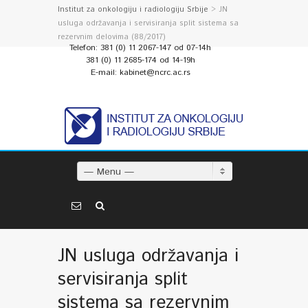
Institut za onkologiju i radiologiju Srbije
> JN
usluga održavanja i servisiranja split sistema sa
rezervnim delovima (88/2017)
Telefon: 381 (0) 11 2067-147 od 07-14h
381 (0) 11 2685-174 od 14-19h
E-mail: kabinet@ncrc.ac.rs
— Menu —
JN usluga održavanja i
servisiranja split
sistema sa rezervnim