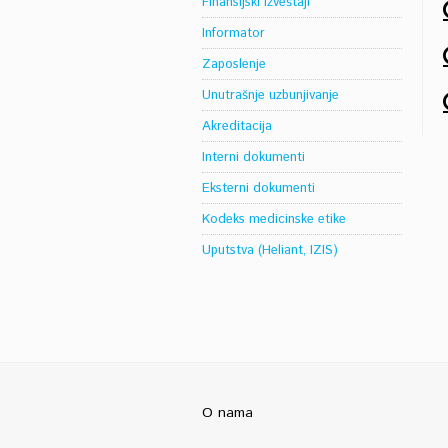
Finansijski izveštaji
Informator
Zaposlenje
Unutrašnje uzbunjivanje
Akreditacija
Interni dokumenti
Eksterni dokumenti
Kodeks medicinske etike
Uputstva (Heliant, IZIS)
O nama