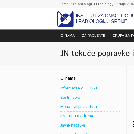
Institut za onkologiju i radiologiju Srbije
> JN
O NAMA
ZA PACIJENTE
GRUPA ZA 
JN tekuće popravke 
O nama
Informacije o IORS-u
Sestrinstvo
Monografija Instituta
Institut u medijima
Javne nabavke