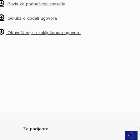
Poziv za podnošenje ponuda
Odluka o dodeli ugovora
Obaveštenje o zaključenom ugovoru
Za pacijente