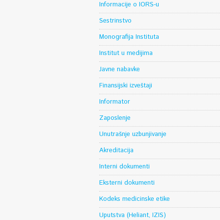
Informacije o IORS-u
Sestrinstvo
Monografija Instituta
Institut u medijima
Javne nabavke
Finansijski izveštaji
Informator
Zaposlenje
Unutrašnje uzbunjivanje
Akreditacija
Interni dokumenti
Eksterni dokumenti
Kodeks medicinske etike
Uputstva (Heliant, IZIS)