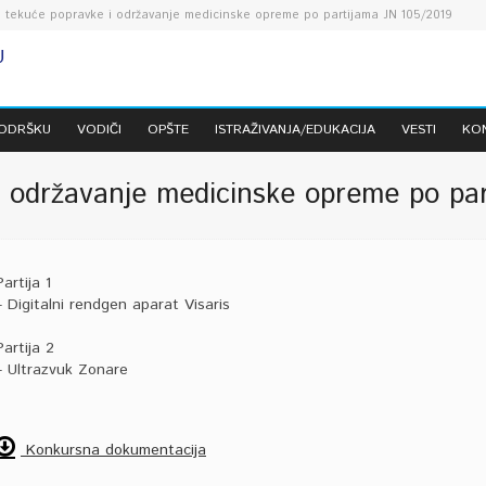
 tekuće popravke i održavanje medicinske opreme po partijama JN 105/2019
PODRŠKU
VODIČI
OPŠTE
ISTRAŽIVANJA/EDUKACIJA
VESTI
KO
i održavanje medicinske opreme po pa
Partija 1
– Digitalni rendgen aparat Visaris
Partija 2
– Ultrazvuk Zonare
Konkursna dokumentacija