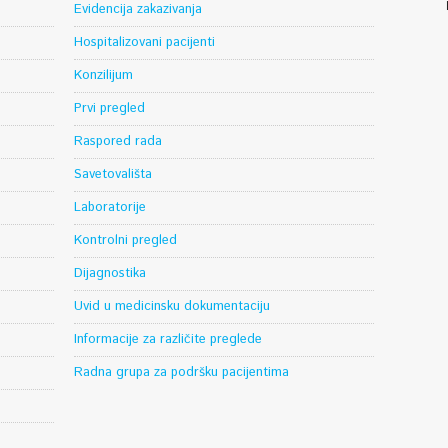
Evidencija zakazivanja
Hospitalizovani pacijenti
Konzilijum
Prvi pregled
Raspored rada
Savetovališta
Laboratorije
Kontrolni pregled
Dijagnostika
Uvid u medicinsku dokumentaciju
Informacije za različite preglede
Radna grupa za podršku pacijentima