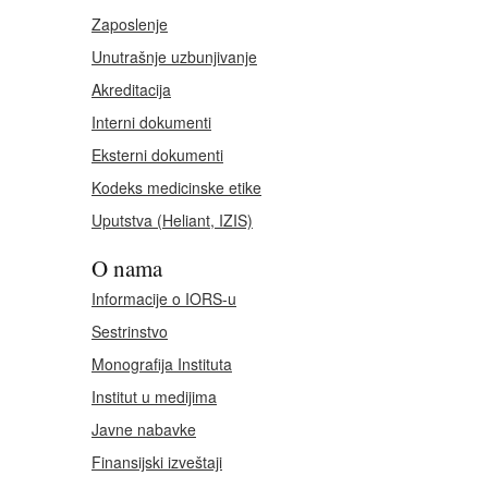
Zaposlenje
Unutrašnje uzbunjivanje
Akreditacija
Interni dokumenti
Eksterni dokumenti
Kodeks medicinske etike
Uputstva (Heliant, IZIS)
O nama
Informacije o IORS-u
Sestrinstvo
Monografija Instituta
Institut u medijima
Javne nabavke
Finansijski izveštaji