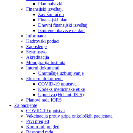
Plan nabavki
Finansijski izveštaji
Završni račun
Finansijski plan
Dnevni finansijski izveštaj
Izmirene obaveze na dan
Informator
Kadrovski podaci
Zaposlenje
Sestrinstvo
Akreditacija
Monografija Instituta
Interni dokumenti
Unutrašnje uzbunjivanje
Eksterni dokumenti
COVID-19 uputstva
Kodeks medicinske etike
Uputstva (Heliant, IZIS)
Planovi rada IORS
Za pacijente
COVID-19 uputstva
Vakcinacija protiv gripa onkoloških pacijenata
Prvi pregled
Kontrolni pregled
Raspored rada