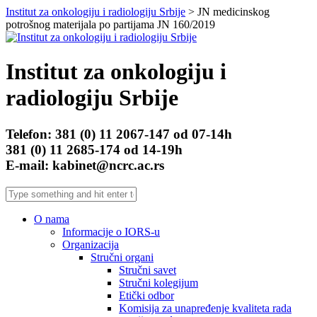
Institut za onkologiju i radiologiju Srbije
> JN medicinskog
potrošnog materijala po partijama JN 160/2019
Institut za onkologiju i
radiologiju Srbije
Telefon: 381 (0) 11 2067-147 od 07-14h
381 (0) 11 2685-174 od 14-19h
E-mail: kabinet@ncrc.ac.rs
O nama
Informacije o IORS-u
Organizacija
Stručni organi
Stručni savet
Stručni kolegijum
Etički odbor
Komisija za unapređenje kvaliteta rada