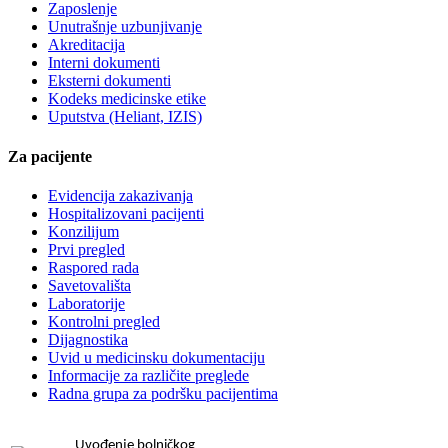
Zaposlenje
Unutrašnje uzbunjivanje
Akreditacija
Interni dokumenti
Eksterni dokumenti
Kodeks medicinske etike
Uputstva (Heliant, IZIS)
Za pacijente
Evidencija zakazivanja
Hospitalizovani pacijenti
Konzilijum
Prvi pregled
Raspored rada
Savetovališta
Laboratorije
Kontrolni pregled
Dijagnostika
Uvid u medicinsku dokumentaciju
Informacije za različite preglede
Radna grupa za podršku pacijentima
Uvođenje bolničkog