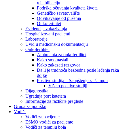
rehabilitaciju
Podrška očuvanja kvaliteta života
Genetičko savetovalište
Odvikavanje od pušenja
Onkofertilitet
Evidencija zakazivanja
Hospitalizovani pacijenti
Laboratorije
Uvid u medicinsku dokumentaciju
Onkofertilitet
Ambulanta za onkofertilitet
Kako smo nastali
Kako zakazati razgovor
Da li je trudnoća bezbedna posle lečenja raka
dojke
Positive studija – Saopštenje za štampu
Više o positive studiji
Dijagnostika
Ugradnja port katetera
Informacije za različite preglede
Grupa za podršku
Vodiči
Vodiči za pacijente
ESMO vodiči za pacijente
Vodiči za terapiju bola