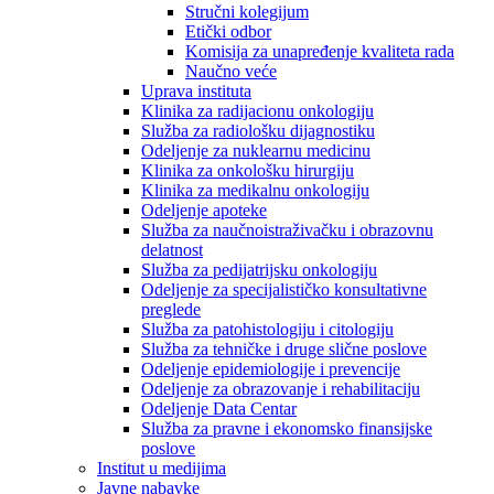
Stručni kolegijum
Etički odbor
Komisija za unapređenje kvaliteta rada
Naučno veće
Uprava instituta
Klinika za radijacionu onkologiju
Služba za radiološku dijagnostiku
Odeljenje za nuklearnu medicinu
Klinika za onkološku hirurgiju
Klinika za medikalnu onkologiju
Odeljenje apoteke
Služba za naučnoistraživačku i obrazovnu
delatnost
Služba za pedijatrijsku onkologiju
Odeljenje za specijalističko konsultativne
preglede
Služba za patohistologiju i citologiju
Služba za tehničke i druge slične poslove
Odeljenje epidemiologije i prevencije
Odeljenje za obrazovanje i rehabilitaciju
Odeljenje Data Centar
Služba za pravne i ekonomsko finansijske
poslove
Institut u medijima
Javne nabavke