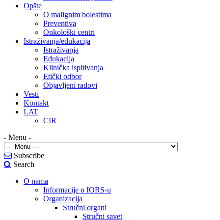
Opšte
O malignim bolestima
Preventiva
Onkološki centri
Istraživanja/edukacija
Istraživanja
Edukacija
Klinička ispitivanja
Etički odbor
Objavljeni radovi
Vesti
Kontakt
LAT
CIR
- Menu -
Subscribe
Search
O nama
Informacije o IORS-u
Organizacija
Stručni organi
Stručni savet