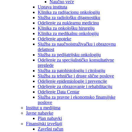
Naučno veće
Uprava instituta
Klinika za radijacionu onkologiju
Služba za radiološku dijagnostiku
Odeljenje za nuklearnu medicinu
Klinika za onkološku hirurgiju
Klinika za medikalnu onkologiju
Odeljenje apoteke
Služba za naučnoistraživačku i obrazovnu
delatnost
Služba za pedijatrijsku onkologiju
Odeljenje za specijalističko konsultativne
preglede
Služba za patohistologiju i citologiju
Služba za tehničke i druge slične poslove
Odeljenje epidemiologije i prevencije
Odeljenje za obrazovanje i rehabilitaciju
Odeljenje Data Centar
Služba za pravne i ekonomsko finansijske
poslove
Institut u medijima
Javne nabavke
Plan nabavki
Finansijski izveštaji
Završni račun