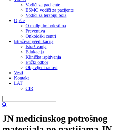
Vodiči za pacijente
ESMO vodiči za pacijente
Vodiči za terapiju bola
Opšte
O malignim bolestima
Preventiva
Onkološki centri
Istraživanja/edukacija
Istraživanja
Edukacija
Klinička ispitivanja
Etički odbor
Objavljeni radovi
Vesti
Kontakt
LAT
CIR
JN medicinskog potrošnog
materijala po partijama JN