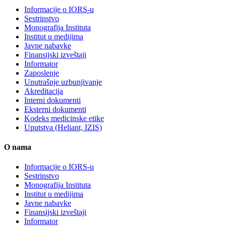
Informacije o IORS-u
Sestrinstvo
Monografija Instituta
Institut u medijima
Javne nabavke
Finansijski izveštaji
Informator
Zaposlenje
Unutrašnje uzbunjivanje
Akreditacija
Interni dokumenti
Eksterni dokumenti
Kodeks medicinske etike
Uputstva (Heliant, IZIS)
O nama
Informacije o IORS-u
Sestrinstvo
Monografija Instituta
Institut u medijima
Javne nabavke
Finansijski izveštaji
Informator