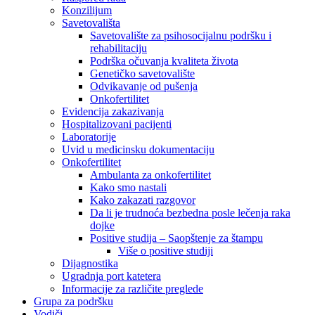
Konzilijum
Savetovališta
Savetovalište za psihosocijalnu podršku i
rehabilitaciju
Podrška očuvanja kvaliteta života
Genetičko savetovalište
Odvikavanje od pušenja
Onkofertilitet
Evidencija zakazivanja
Hospitalizovani pacijenti
Laboratorije
Uvid u medicinsku dokumentaciju
Onkofertilitet
Ambulanta za onkofertilitet
Kako smo nastali
Kako zakazati razgovor
Da li je trudnoća bezbedna posle lečenja raka
dojke
Positive studija – Saopštenje za štampu
Više o positive studiji
Dijagnostika
Ugradnja port katetera
Informacije za različite preglede
Grupa za podršku
Vodiči