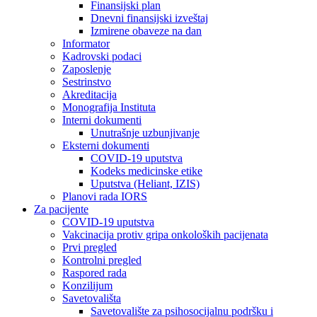
Finansijski plan
Dnevni finansijski izveštaj
Izmirene obaveze na dan
Informator
Kadrovski podaci
Zaposlenje
Sestrinstvo
Akreditacija
Monografija Instituta
Interni dokumenti
Unutrašnje uzbunjivanje
Eksterni dokumenti
COVID-19 uputstva
Kodeks medicinske etike
Uputstva (Heliant, IZIS)
Planovi rada IORS
Za pacijente
COVID-19 uputstva
Vakcinacija protiv gripa onkoloških pacijenata
Prvi pregled
Kontrolni pregled
Raspored rada
Konzilijum
Savetovališta
Savetovalište za psihosocijalnu podršku i