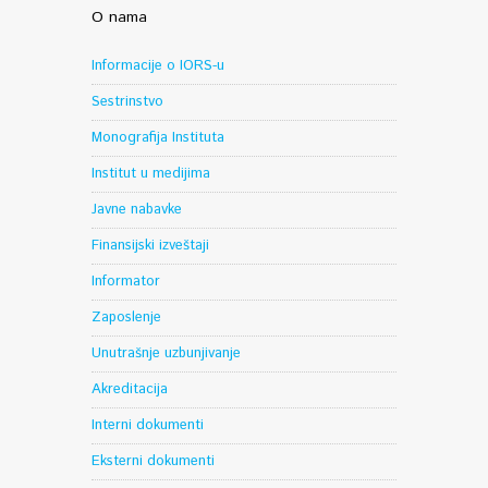
O nama
Informacije o IORS-u
Sestrinstvo
Monografija Instituta
Institut u medijima
Javne nabavke
Finansijski izveštaji
Informator
Zaposlenje
Unutrašnje uzbunjivanje
Akreditacija
Interni dokumenti
Eksterni dokumenti