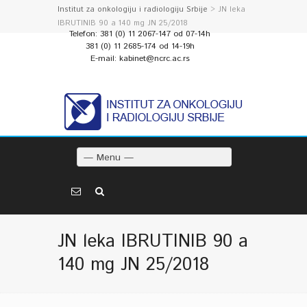
Institut za onkologiju i radiologiju Srbije
> JN leka
IBRUTINIB 90 a 140 mg JN 25/2018
Telefon: 381 (0) 11 2067-147 od 07-14h
381 (0) 11 2685-174 od 14-19h
E-mail: kabinet@ncrc.ac.rs
— Menu —
JN leka IBRUTINIB 90 a
140 mg JN 25/2018