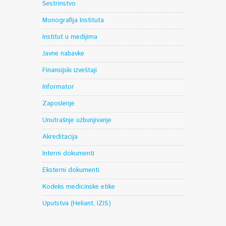
Sestrinstvo
Monografija Instituta
Institut u medijima
Javne nabavke
Finansijski izveštaji
Informator
Zaposlenje
Unutrašnje uzbunjivanje
Akreditacija
Interni dokumenti
Eksterni dokumenti
Kodeks medicinske etike
Uputstva (Heliant, IZIS)