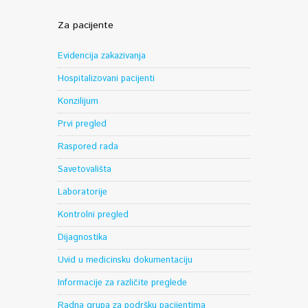
Za pacijente
Evidencija zakazivanja
Hospitalizovani pacijenti
Konzilijum
Prvi pregled
Raspored rada
Savetovališta
Laboratorije
Kontrolni pregled
Dijagnostika
Uvid u medicinsku dokumentaciju
Informacije za različite preglede
Radna grupa za podršku pacijentima