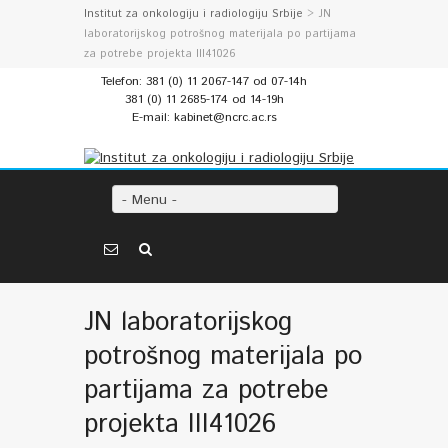
Institut za onkologiju i radiologiju Srbije
> JN
laboratorijskog potrošnog materijala po partijama
za potrebe projekta III41026
Telefon: 381 (0) 11 2067-147 od 07-14h
381 (0) 11 2685-174 od 14-19h
E-mail: kabinet@ncrc.ac.rs
- Menu -
JN laboratorijskog
potrošnog materijala po
partijama za potrebe
projekta III41026