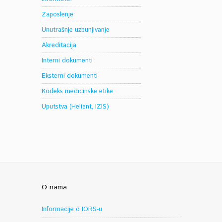
Zaposlenje
Unutrašnje uzbunjivanje
Akreditacija
Interni dokumenti
Eksterni dokumenti
Kodeks medicinske etike
Uputstva (Heliant, IZIS)
O nama
Informacije o IORS-u