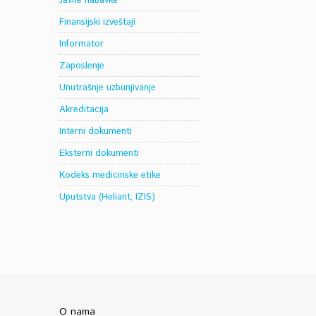
Javne nabavke
Finansijski izveštaji
Informator
Zaposlenje
Unutrašnje uzbunjivanje
Akreditacija
Interni dokumenti
Eksterni dokumenti
Kodeks medicinske etike
Uputstva (Heliant, IZIS)
O nama