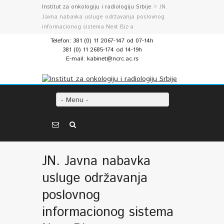
Institut za onkologiju i radiologiju Srbije
> JN.
Javna nabavka usluge održavanja poslovnog
informacionog sistema Next Biz-a
Telefon: 381 (0) 11 2067-147 od 07-14h
381 (0) 11 2685-174 od 14-19h
E-mail: kabinet@ncrc.ac.rs
- Menu -
JN. Javna nabavka
usluge održavanja
poslovnog
informacionog sistema