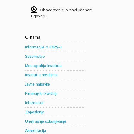
Obaveštenje o zaključenom
ugovoru
O nama
Informacije o IORS-u
Sestrinstvo
Monografija Instituta
Institut u medijima
Javne nabavke
Finansijski izveštaji
Informator
Zaposlenje
Unutrašnje uzbunjivanje
Akreditacija