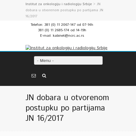
Institut za onkologiju i radiologiju Srbije
> JN
dobara u otvorenom postupku po partijama JN
16/2017
Telefon: 381 (0) 11 2067-147 od 07-14h
381 (0) 11 2685-174 od 14-19h
E-mail: kabinet@ncrc.ac.rs
- Menu -
JN dobara u otvorenom
postupku po partijama
JN 16/2017