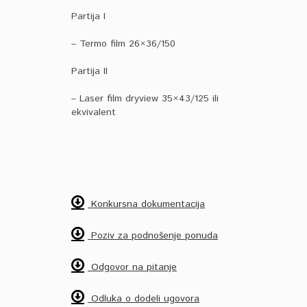
Partija I
– Termo film 26×36/150
Partija II
– Laser film dryview 35×43/125 ili
ekvivalent
Konkursna dokumentacija
Poziv za podnošenje ponuda
Odgovor na pitanje
Odluka o dodeli ugovora