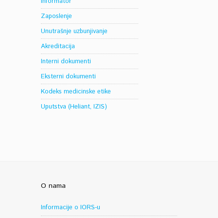
Informator
Zaposlenje
Unutrašnje uzbunjivanje
Akreditacija
Interni dokumenti
Eksterni dokumenti
Kodeks medicinske etike
Uputstva (Heliant, IZIS)
O nama
Informacije o IORS-u