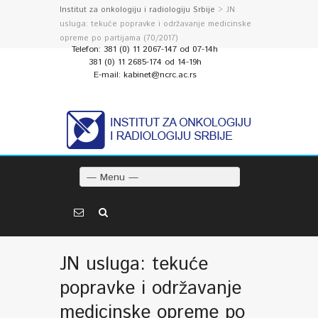
Institut za onkologiju i radiologiju Srbije
> JN
usluga: tekuće popravke i održavanje medicinske
opreme po partijama (70/2017)
Telefon: 381 (0) 11 2067-147 od 07-14h
381 (0) 11 2685-174 od 14-19h
E-mail: kabinet@ncrc.ac.rs
— Menu —
JN usluga: tekuće
popravke i održavanje
medicinske opreme po